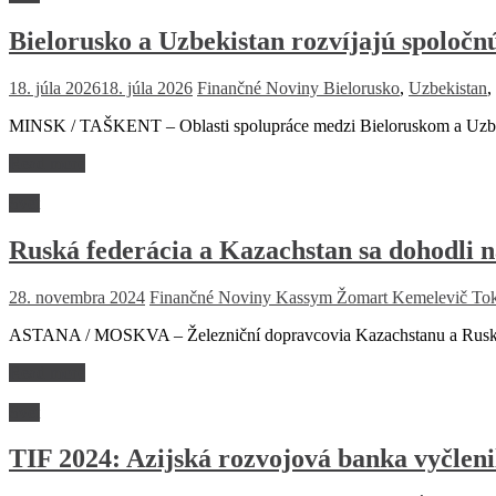
Bielorusko a Uzbekistan rozvíjajú spoloč
18. júla 2026
18. júla 2026
Finančné Noviny
Bielorusko
,
Uzbekistan
,
MINSK / TAŠKENT – Oblasti spolupráce medzi Bieloruskom a Uzbeki
Read more
Svet
Ruská federácia a Kazachstan sa dohodli n
28. novembra 2024
Finančné Noviny
Kassym Žomart Kemelevič Tok
ASTANA / MOSKVA – Železniční dopravcovia Kazachstanu a Ruska
Read more
Svet
TIF 2024: Azijská rozvojová banka vyčlen