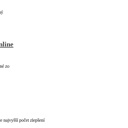
hý
nline
né zo
 najvyšší počet zlepšení