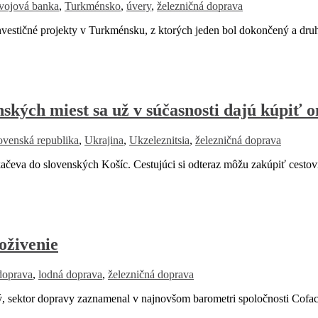
zvojová banka
,
Turkménsko
,
úvery
,
železničná doprava
vestičné projekty v Turkménsku, z ktorých jeden bol dokončený a dru
nských miest sa už v súčasnosti dajú kúpiť o
ovenská republika
,
Ukrajina
,
Ukzeleznitsia
,
železničná doprava
va do slovenských Košíc. Cestujúci si odteraz môžu zakúpiť cestov
 oživenie
doprava
,
lodná doprava
,
železničná doprava
 sektor dopravy zaznamenal v najnovšom barometri spoločnosti Coface