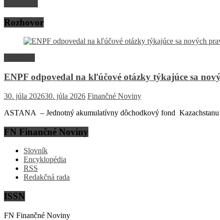
Read more
Rozhovor
Rozhovor
ENPF odpovedal na kľúčové otázky týkajúce sa nový
30. júla 2026
30. júla 2026
Finančné Noviny
ASTANA – Jednotný akumulatívny dôchodkový fond Kazachstanu (EN
FN Finančné Noviny
Slovník
Encyklopédia
RSS
Redakčná rada
ISSN
FN Finančné Noviny