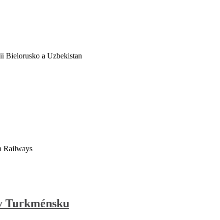
i Bielorusko a Uzbekistan
n Railways
y v Turkménsku