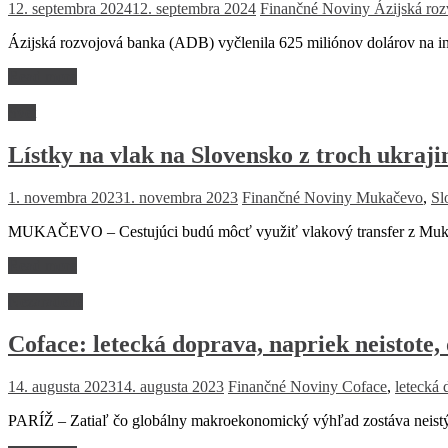
12. septembra 2024
12. septembra 2024
Finančné Noviny
Ázijská ro
Ázijská rozvojová banka (ADB) vyčlenila 625 miliónov dolárov na in
Read more
Svet
Lístky na vlak na Slovensko z troch ukraji
1. novembra 2023
1. novembra 2023
Finančné Noviny
Mukačevo
,
Sl
MUKAČEVO – Cestujúci budú môcť využiť vlakový transfer z Mukače
Read more
Nezaradené
Coface: letecká doprava, napriek neistote,
14. augusta 2023
14. augusta 2023
Finančné Noviny
Coface
,
letecká 
PARÍŽ – Zatiaľ čo globálny makroekonomický výhľad zostáva neistý,