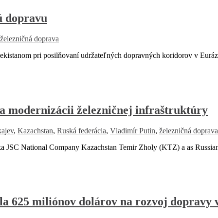
nú dopravu
železničná doprava
stanom pri posilňovaní udržateľných dopravných koridorov v Eurázi
a modernizácii železničnej infraštruktúry
ajev
,
Kazachstan
,
Ruská federácia
,
Vladimír Putin
,
železničná doprava
 JSC National Company Kazachstan Temir Zholy (KTZ) a as Russia
ila 625 miliónov dolárov na rozvoj doprav