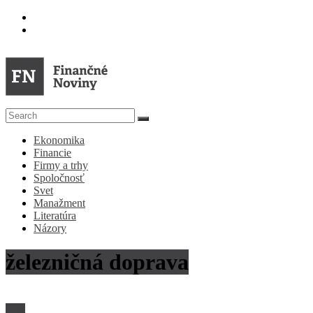
Skip
to
content
FN
Ekonomika
Finančné
Financie
Noviny
Firmy a trhy
Spoločnosť
Denník
Svet
o
Manažment
ekonomike
Literatúra
a
Názory
spoločnosti
železničná doprava
Svet