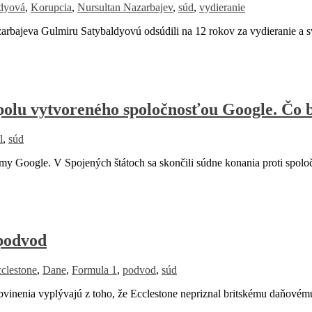
ldyová
,
Korupcia
,
Nursultan Nazarbajev
,
súd
,
vydieranie
bajeva Gulmiru Satybaldyovú odsúdili na 12 rokov za vydieranie a s
olu vytvoreného spoločnosťou Google. Čo 
l
,
súd
 Google. V Spojených štátoch sa skončili súdne konania proti spoloč
 podvod
clestone
,
Dane
,
Formula 1
,
podvod
,
súd
vinenia vyplývajú z toho, že Ecclestone nepriznal britskému daňovém