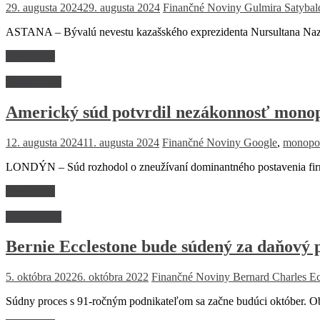
29. augusta 2024
29. augusta 2024
Finančné Noviny
Gulmira Satyba
ASTANA – Bývalú nevestu kazašského exprezidenta Nursultana Nazar
Read more
Firmy a trhy
Americký súd potvrdil nezákonnosť monop
12. augusta 2024
11. augusta 2024
Finančné Noviny
Google
,
monopo
LONDÝN – Súd rozhodol o zneužívaní dominantného postavenia firmy
Read more
Firmy a trhy
Bernie Ecclestone bude súdený za daňový
5. októbra 2022
6. októbra 2022
Finančné Noviny
Bernard Charles Ec
Súdny proces s 91-ročným podnikateľom sa začne budúci október. Ob