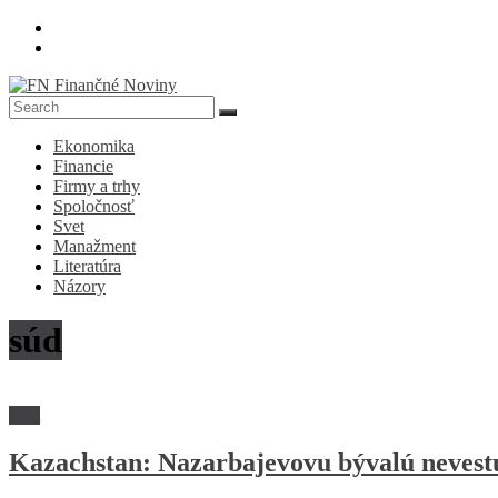
Skip
to
content
FN
Ekonomika
Finančné
Financie
Noviny
Firmy a trhy
Spoločnosť
Denník
Svet
o
Manažment
ekonomike
Literatúra
a
Názory
spoločnosti
súd
Svet
Kazachstan: Nazarbajevovu bývalú nevestu