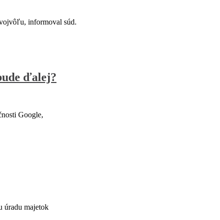
vojvôľu, informoval súd.
bude ďalej?
nosti Google,
u úradu majetok