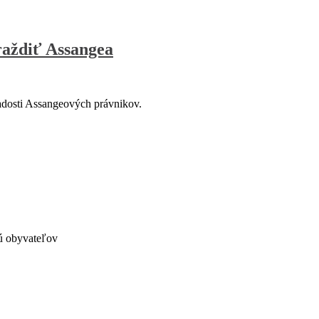
vraždiť Assangea
adosti Assangeových právnikov.
jú obyvateľov