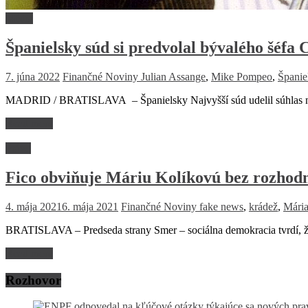
Médiá
Španielsky súd si predvolal bývalého šéfa
7. júna 2022
Finančné Noviny
Julian Assange
,
Mike Pompeo
,
Španie
MADRID / BRATISLAVA – Španielsky Najvyšší súd udelil súhlas na p
Read more
Právo
Fico obviňuje Máriu Kolíkovú bez rozhodn
4. mája 2021
6. mája 2021
Finančné Noviny
fake news
,
krádež
,
Mária
BRATISLAVA – Predseda strany Smer – sociálna demokracia tvrdí, že 
Read more
Rozhovor