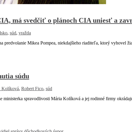
 CIA, má svedčiť o plánoch CIA uniesť a za
lsko
,
súd
,
vražda
redvolanie Mikea Pompea, niekdajšieho riaditeľa, ktorý vyhovel ži
utia súdu
 Kolíková
,
Robert Fico
,
súd
ministerka spravodlivosti Mária Kolíková a jej rodinné firmy okráda