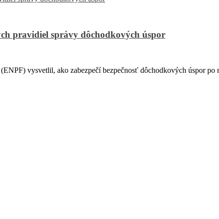
ch pravidiel správy dôchodkových úspor
PF) vysvetlil, ako zabezpečí bezpečnosť dôchodkových úspor po na