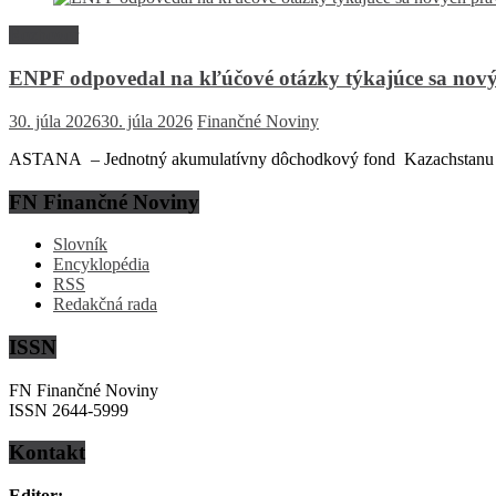
Rozhovor
ENPF odpovedal na kľúčové otázky týkajúce sa nový
30. júla 2026
30. júla 2026
Finančné Noviny
ASTANA – Jednotný akumulatívny dôchodkový fond Kazachstanu (EN
FN Finančné Noviny
Slovník
Encyklopédia
RSS
Redakčná rada
ISSN
FN Finančné Noviny
ISSN 2644-5999
Kontakt
Editor: