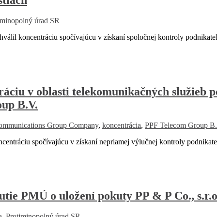
iminopolný úrad SR
válil koncentráciu spočívajúcu v získaní spoločnej kontroly podnikat
u v oblasti telekomunikačných služieb p
up B.V.
communications Group Company
,
koncentrácia
,
PPF Telecom Group B.
ntráciu spočívajúcu v získaní nepriamej výlučnej kontroly podnik
e PMÚ o uložení pokuty PP & P Co., s.r.o.
a
,
Protiminopolný úrad SR