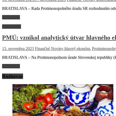
BRATISLAVA – Rada Protimonopolného úradu SR rozhodnutím odstrán
Read more
Ekonomika
PMÚ: vznikol analytický útvar hlavného 
15. novembra 2023
Finančné Noviny
hlavný ekonóm
,
Protiminopoln
BRATISLAVA – Na Protimonopolnom úrade Slovenskej republiky (PM
Read more
Rozhovor