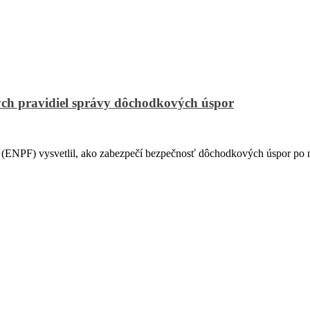
ch pravidiel správy dôchodkových úspor
PF) vysvetlil, ako zabezpečí bezpečnosť dôchodkových úspor po na