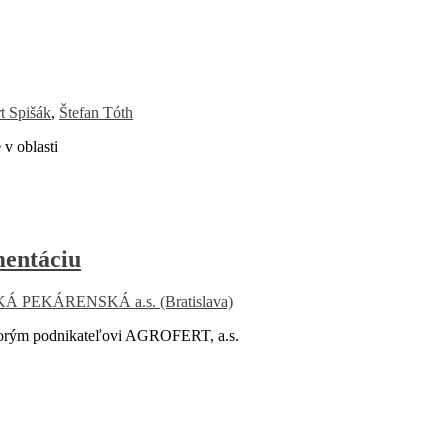
t Spišák
,
Štefan Tóth
v oblasti
mentáciu
PEKÁRENSKÁ a.s. (Bratislava)
torým podnikateľovi AGROFERT, a.s.