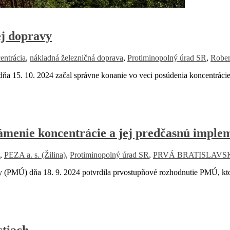
ej dopravy
entrácia
,
nákladná železničná doprava
,
Protiminopolný úrad SR
,
Rober
15. 10. 2024 začal správne konanie vo veci posúdenia koncentrácie 
ámenie koncentrácie a jej predčasnú imple
,
PEZA a. s. (Žilina)
,
Protiminopolný úrad SR
,
PRVÁ BRATISLAVSKÁ 
(PMÚ) dňa 18. 9. 2024 potvrdila prvostupňové rozhodnutie PMÚ, k
stiach