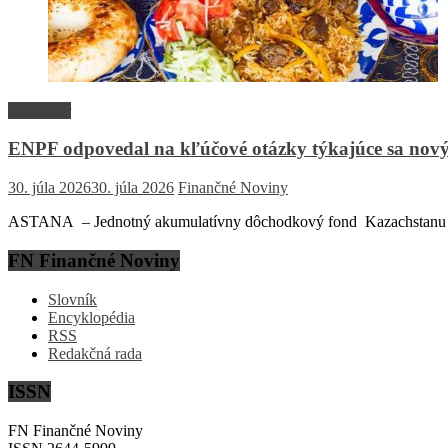
Rozhovor
ENPF odpovedal na kľúčové otázky týkajúce sa nový
30. júla 2026
30. júla 2026
Finančné Noviny
ASTANA – Jednotný akumulatívny dôchodkový fond Kazachstanu (EN
FN Finančné Noviny
Slovník
Encyklopédia
RSS
Redakčná rada
ISSN
FN Finančné Noviny