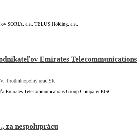
eľov SORIA, a.s., TELUS Holding, a.s.,
odnikateľov Emirates Telecommunications
V.
,
Protiminopolný úrad SR
ateľa Emirates Telecommunications Group Company PJSC
, za nespoluprácu