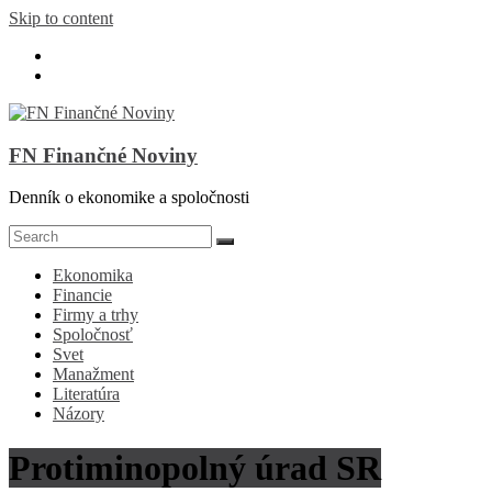
Skip to content
FN Finančné Noviny
Denník o ekonomike a spoločnosti
Ekonomika
Financie
Firmy a trhy
Spoločnosť
Svet
Manažment
Literatúra
Názory
Protiminopolný úrad SR