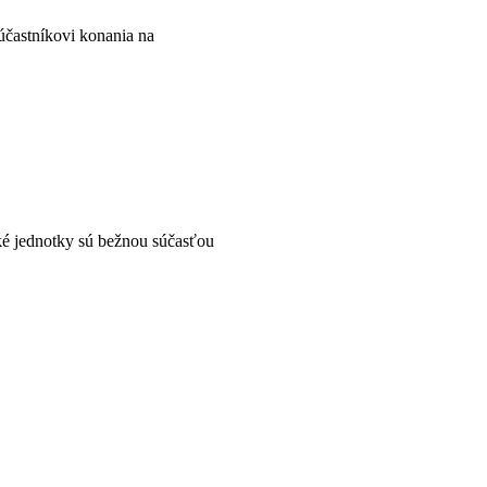
častníkovi konania na
é jednotky sú bežnou súčasťou