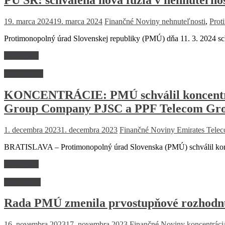
19. marca 2024
19. marca 2024
Finančné Noviny
nehnuteľnosti
,
Prot
Protimonopolný úrad Slovenskej republiky (PMÚ) dňa 11. 3. 2024 sch
Read more
Firmy a trhy
KONCENTRÁCIE: PMÚ schválil koncentráci
Group Company PJSC a PPF Telecom Gro
1. decembra 2023
1. decembra 2023
Finančné Noviny
Emirates Tele
BRATISLAVA – Protimonopolný úrad Slovenska (PMÚ) schválil konce
Read more
Ekonomika
Rada PMÚ zmenila prvostupňové rozhodnuti
16. novembra 2023
17. novembra 2023
Finančné Noviny
koncentráci