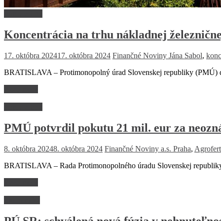
Firmy a trhy
Koncentrácia na trhu nákladnej železničn
17. októbra 2024
17. októbra 2024
Finančné Noviny
Jána Sabol
,
konc
BRATISLAVA – Protimonopolný úrad Slovenskej republiky (PMÚ) dňa 
Read more
Firmy a trhy
PMÚ potvrdil pokutu 21 mil. eur za neozn
8. októbra 2024
8. októbra 2024
Finančné Noviny
a.s. Praha
,
Agrofert
BRATISLAVA – Rada Protimonopolného úradu Slovenskej republiky 
Read more
Ekonomika
PÚ SR: schválená nová fúzia v nehnuteľno