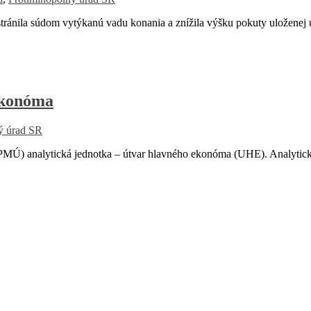
ila súdom vytýkanú vadu konania a znížila výšku pokuty uloženej ú
ekonóma
ý úrad SR
Ú) analytická jednotka – útvar hlavného ekonóma (UHE). Analytick