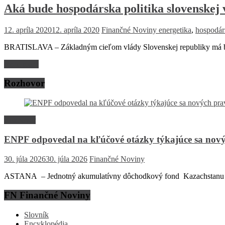
Aká bude hospodárska politika slovenskej 
12. apríla 2020
12. apríla 2020
Finančné Noviny
energetika
,
hospodárs
BRATISLAVA – Základným cieľom vlády Slovenskej republiky má byť
Read more
Rozhovor
Rozhovor
ENPF odpovedal na kľúčové otázky týkajúce sa nový
30. júla 2026
30. júla 2026
Finančné Noviny
ASTANA – Jednotný akumulatívny dôchodkový fond Kazachstanu (EN
FN Finančné Noviny
Slovník
Encyklopédia