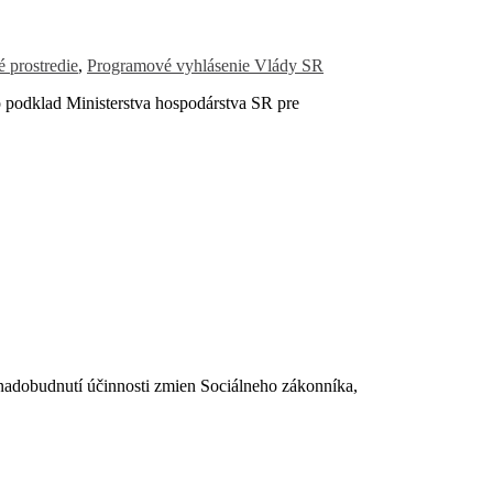
 prostredie
,
Programové vyhlásenie Vlády SR
podklad Ministerstva hospodárstva SR pre
dobudnutí účinnosti zmien Sociálneho zákonníka,