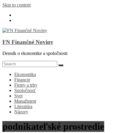
Skip to content
FN Finančné Noviny
Denník o ekonomike a spoločnosti
Ekonomika
Financie
Firmy a trhy
Spoločnosť
Svet
Manažment
Literatúra
Názory
podnikateľské prostredie