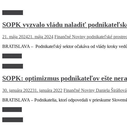
Ekonomika
SOPK vyzvalo vládu naladiť podnikateľské
21. mája 2024
21. mája 2024
Finančné Noviny
podnikateľské prostre
BRATISLAVA – Podnikateľský sektor očakáva od vlády kroky vedúce 
Read more
Ekonomika
SOPK: optimizmus podnikateľov ešte nera
30. januára 2022
31. januára 2022
Finančné Noviny
Daniela Širáňová
BRATISLAVA – Podnikatelia, ktorí odpovedali v prieskume Slovenske
Read more
Ekonomika