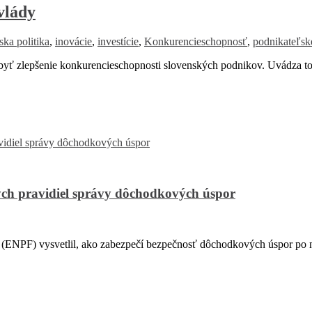
vlády
ka politika
,
inovácie
,
investície
,
Konkurencieschopnosť
,
podnikateľské
 zlepšenie konkurencieschopnosti slovenských podnikov. Uvádza to 
ch pravidiel správy dôchodkových úspor
PF) vysvetlil, ako zabezpečí bezpečnosť dôchodkových úspor po na