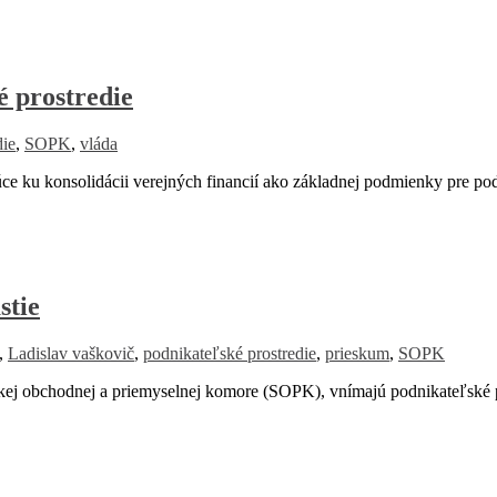
 prostredie
die
,
SOPK
,
vláda
ku konsolidácii verejných financií ako základnej podmienky pre pod
stie
,
Ladislav vaškovič
,
podnikateľské prostredie
,
prieskum
,
SOPK
j obchodnej a priemyselnej komore (SOPK), vnímajú podnikateľské pr