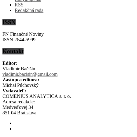
RSS
Redakčná rada
ISSN
FN Finančné Noviny
ISSN 2644-5999
Kontakt
Editor:
Vladimír Bačišin
vladimir.bacisin@gmail.com
Zástupca editora:
Michal Púchovský
Vydavateľ:
COMENIUS ANALYTICA s. r. o.
Adresa redakcie:
Medveďovej 34
851 04 Bratislava