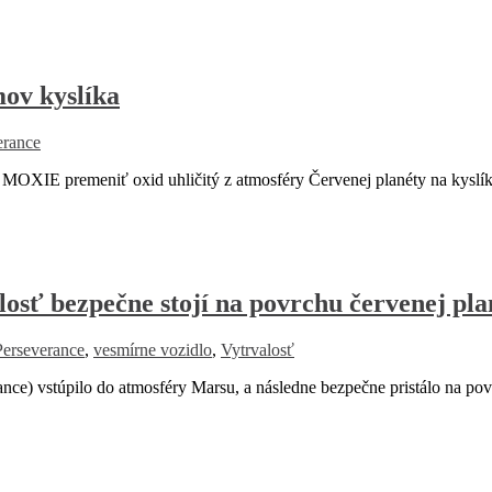
ov kyslíka
erance
OXIE premeniť oxid uhličitý z atmosféry Červenej planéty na kyslík.
osť bezpečne stojí na povrchu červenej pl
Perseverance
,
vesmírne vozidlo
,
Vytrvalosť
 vstúpilo do atmosféry Marsu, a následne bezpečne pristálo na povr