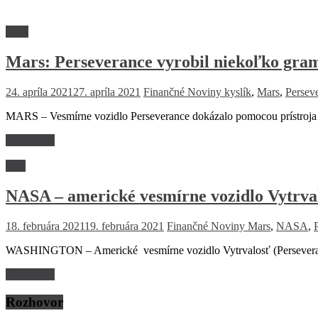
Veda
Mars: Perseverance vyrobil niekoľko gram
24. apríla 2021
27. apríla 2021
Finančné Noviny
kyslík
,
Mars
,
Persev
MARS – Vesmírne vozidlo Perseverance dokázalo pomocou prístroja M
Read more
Svet
NASA – americké vesmírne vozidlo Vytrval
18. februára 2021
19. februára 2021
Finančné Noviny
Mars
,
NASA
,
WASHINGTON – Americké vesmírne vozidlo Vytrvalosť (Perseverance)
Read more
Rozhovor