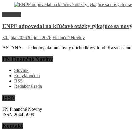
Rozhovor
ENPF odpovedal na kľúčové otázky týkajúce sa nový
30. júla 2026
30. júla 2026
Finančné Noviny
ASTANA – Jednotný akumulatívny dôchodkový fond Kazachstanu (EN
FN Finančné Noviny
Slovník
Encyklopédia
RSS
Redakčná rada
ISSN
FN Finančné Noviny
ISSN 2644-5999
Kontakt