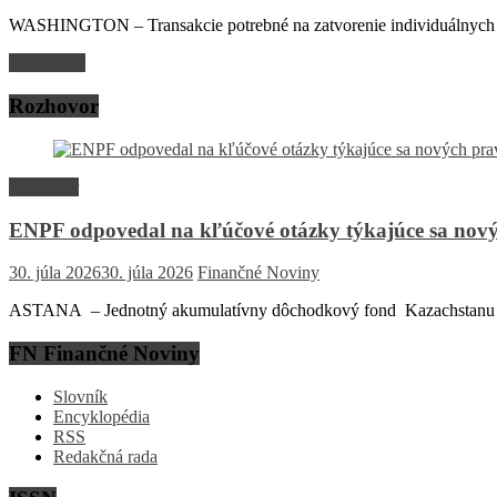
WASHINGTON – Transakcie potrebné na zatvorenie individuálnych účto
Read more
Rozhovor
Rozhovor
ENPF odpovedal na kľúčové otázky týkajúce sa nový
30. júla 2026
30. júla 2026
Finančné Noviny
ASTANA – Jednotný akumulatívny dôchodkový fond Kazachstanu (EN
FN Finančné Noviny
Slovník
Encyklopédia
RSS
Redakčná rada