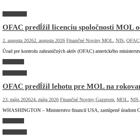
Firmy a trhy
OFAC predĺžil licenciu spoločnosti MOL o
2. augusta 2026
2. augusta 2026
Finančné Noviny
MOL
,
NIS
,
OFAC
Úrad pre kontrolu zahraničných aktív (OFAC) amerického ministerstva
Read more
Firmy a trhy
OFAC predĺžil lehotu pre MOL na rokovan
23. mája 2026
24. mája 2026
Finančné Noviny
Gazprom
,
MOL
,
NIS
WHASHINGTON – Ministerstvo financií USA, zastúpené úradom OFAC
Read more
Firmy a trhy