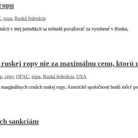
ropu
C
,
ropa
,
Ruská federácia
ii v inej jurisdikcii sa nebudú považovať za vyrobené v Rusku,
 ruskej ropy nie za maximálnu cenu, ktorú 
op
,
ceny
,
OFAC
,
ropa
,
Ruská federácia
,
USA
arginálnych cenách ruskej ropy. Americké spoločnosti budú môcť pr
ich sankciám