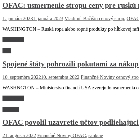
OFAC: usmernenie stropu ceny pre ruskú 
1. januára 2023
1. januára 2023
Vladimír Bačišin
cenový strop
,
OFA
WASHINGTON – Ruská ropa alebo ropné produkty po hĺbkovej rafinác
Read more
Svet
Spojené štáty pohrozili pokutami za nákup
10. septembra 2022
10. septembra 2022
Finančné Noviny
cenový str
WASHNGTON – Ministerstvo financií USA zverejnilo usmernenia o m
Read more
Financie
OFAC povolil uzavretie účtov podliehajúc
21. augusta 2022
Finančné Noviny
OFAC
,
sankcie