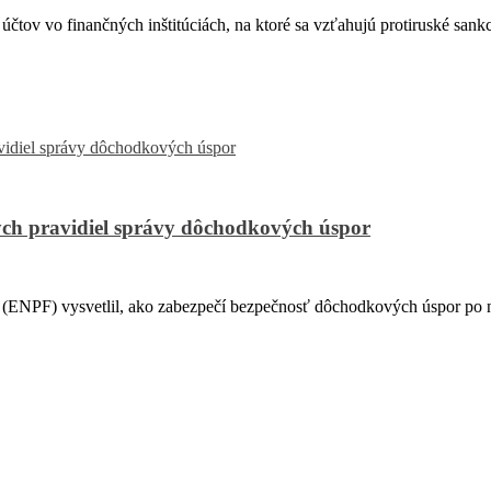
v vo finančných inštitúciách, na ktoré sa vzťahujú protiruské sankci
ch pravidiel správy dôchodkových úspor
PF) vysvetlil, ako zabezpečí bezpečnosť dôchodkových úspor po na