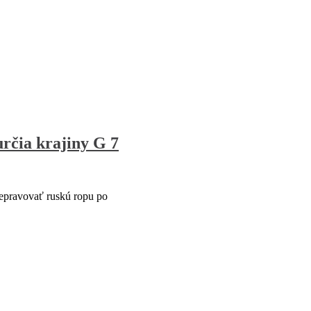
určia krajiny G 7
epravovať ruskú ropu po