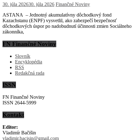
30. júla 2026
30. júla 2026
Finančné Noviny
ASTANA – Jednotný akumulatívny dôchodkový fond
Kazachstanu (ENPF) vysvetlil, ako zabezpečí bezpečnosť
dôchodkových úspor po nadobudnutí účinnosti zmien Sociálneho
zákonníka,
FN Finančné Noviny
Slovník
Encyklopédia
RSS
Redakčná rada
ISSN
FN Finančné Noviny
ISSN 2644-5999
Kontakt
Editor:
Vladimír Bačišin
vladimir.bacisin@gmail.com