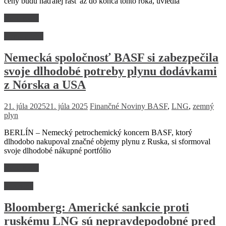
ceny budú naďalej rásť až do konca tohto roka, uviedla
Read more
Firmy a trhy
Nemecká spoločnosť BASF si zabezpečila
svoje dlhodobé potreby plynu dodávkami
z Nórska a USA
21. júla 2025
21. júla 2025
Finančné Noviny
BASF
,
LNG
,
zemný
plyn
BERLÍN – Nemecký petrochemický koncern BASF, ktorý
dlhodobo nakupoval značné objemy plynu z Ruska, si sformoval
svoje dlhodobé nákupné portfólio
Read more
Suroviny
Bloomberg: Americké sankcie proti
ruskému LNG sú nepravdepodobné pred