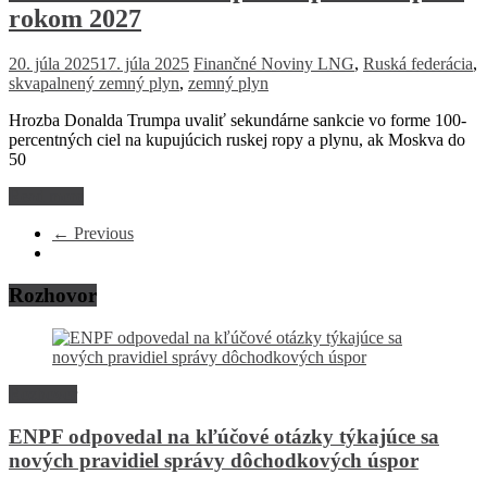
rokom 2027
20. júla 2025
17. júla 2025
Finančné Noviny
LNG
,
Ruská federácia
,
skvapalnený zemný plyn
,
zemný plyn
Hrozba Donalda Trumpa uvaliť sekundárne sankcie vo forme 100-
percentných ciel na kupujúcich ruskej ropy a plynu, ak Moskva do
50
Read more
← Previous
Rozhovor
Rozhovor
ENPF odpovedal na kľúčové otázky týkajúce sa
nových pravidiel správy dôchodkových úspor