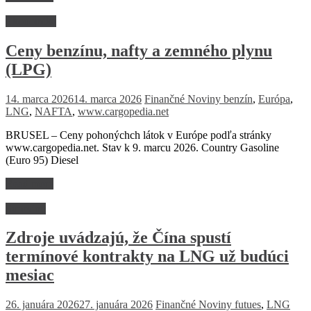
Ekonomika
Ceny benzínu, nafty a zemného plynu
(LPG)
14. marca 2026
14. marca 2026
Finančné Noviny
benzín
,
Európa
,
LNG
,
NAFTA
,
www.cargopedia.net
BRUSEL – Ceny pohonýchch látok v Európe podľa stránky
www.cargopedia.net. Stav k 9. marcu 2026. Country Gasoline
(Euro 95) Diesel
Read more
Suroviny
Zdroje uvádzajú, že Čína spustí
termínové kontrakty na LNG už budúci
mesiac
26. januára 2026
27. januára 2026
Finančné Noviny
futues
,
LNG