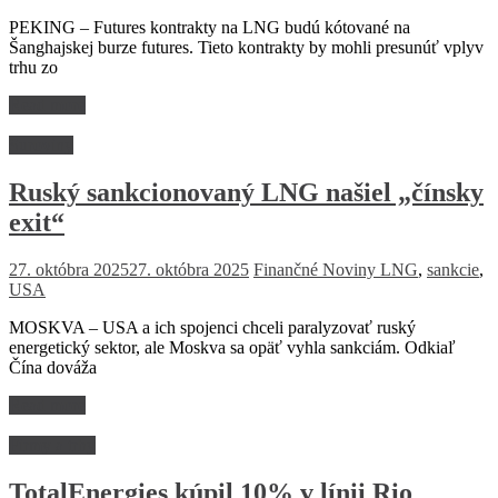
PEKING – Futures kontrakty na LNG budú kótované na
Šanghajskej burze futures. Tieto kontrakty by mohli presunúť vplyv
trhu zo
Read more
Suroviny
Ruský sankcionovaný LNG našiel „čínsky
exit“
27. októbra 2025
27. októbra 2025
Finančné Noviny
LNG
,
sankcie
,
USA
MOSKVA – USA a ich spojenci chceli paralyzovať ruský
energetický sektor, ale Moskva sa opäť vyhla sankciám. Odkiaľ
Čína dováža
Read more
Firmy a trhy
TotalEnergies kúpil 10% v línii Rio