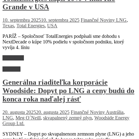
Grande v USA
10. septembra 2025
10. septembra 2025
Finančné Noviny
LNG
,
Texas
,
Total Energies
,
USA
PARÍŽ – Spoločnosť TotalEnergies podpísali sme dohodu s
NextDecade o kúpe 10% podielu v spoločnom podniku, ktorý
vyvíja 4. líniu
Read more
Suroviny
Generálna riaditeľka korporácie
Woodside: Dopyt po LNG a ceny budú do
konca roka naďalej rásť
20. augusta 2025
20. augusta 2025
Finančné Noviny
Austrália
,
LNG
,
Meg O´Neill
,
skvapalnený zemný plyn
,
Woodside Energy
Group Ltd.
SYDNEY – Dopyt po skvapalnenom zemnom plyne (LNG) a jeho