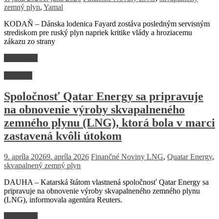
zemný plyn
,
Yamal
KODAŇ – Dánska lodenica Fayard zostáva posledným servisným
strediskom pre ruský plyn napriek kritike vlády a hroziacemu
zákazu zo strany
Read more
Suroviny
Spoločnosť Qatar Energy sa pripravuje
na obnovenie výroby skvapalneného
zemného plynu (LNG), ktorá bola v marci
zastavená kvôli útokom
9. apríla 2026
9. apríla 2026
Finančné Noviny
LNG
,
Quatar Energy
,
skvapalnený zemný plyn
DAUHA – Katarská štátom vlastnená spoločnosť Qatar Energy sa
pripravuje na obnovenie výroby skvapalneného zemného plynu
(LNG), informovala agentúra Reuters.
Read more