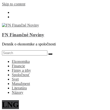
Skip to content
FN Finančné Noviny
Denník o ekonomike a spoločnosti
Ekonomika
Financie
Firmy a trhy
Spoločnosť
Svet
Manažment
Literatúra
Názory
LNG