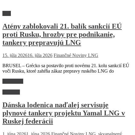
Svet
Atény zablokovali 21. balík sankcií EÚ
proti Rusku, hrozby pre podnikanie,
tankery prepravujú LNG
15. júla 2026
16. júla 2026
Finančné Noviny
LNG
BRUSEL – Grécko sa postavilo proti novému 21. kolu sankcií EÚ
voči Rusku, ktoré zahŕňa zákaz prepravy ruského LNG do
Read more
Suroviny
Dánska lodenica naďalej servisuje
plynové tankery projektu Yamal LNG v
Ruskej federácii
1. júna 2026
1. júna 2026
Finančné Noviny
LNG
,
skvapalnený