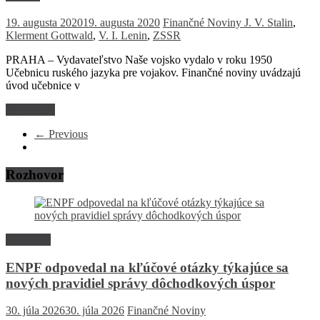
19. augusta 2020
19. augusta 2020
Finančné Noviny
J. V. Stalin
,
Klerment Gottwald
,
V. I. Lenin
,
ZSSR
PRAHA – Vydavateľstvo Naše vojsko vydalo v roku 1950
Učebnicu ruského jazyka pre vojakov. Finančné noviny uvádzajú
úvod učebnice v
Read more
← Previous
Rozhovor
Rozhovor
ENPF odpovedal na kľúčové otázky týkajúce sa
nových pravidiel správy dôchodkových úspor
30. júla 2026
30. júla 2026
Finančné Noviny