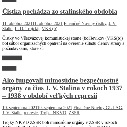
Čistka pochádza zo stalinského obdobia
11. októbra 2021
11. októbra 2021
Finančné Noviny
čistky
,
J. V.
Stalin
,
L. D. Trojckij
,
VKS (b)
Čistky vo Všezväzovej komunistickej strane (boľševikov (VKS(b))
bol súbor organizačných opatrení na overenie súladu členov strany s
požiadavkami, ktoré sú
Read more
História
Ako fungovali mimosúdne bezpečnostné
orgány za čias J. V. Stalina v rokoch 1937
– 1938 v období veľkých represií
19. septembra 2021
19. septembra 2021
Finančné Noviny
GULAG
,
J. V. Stalin
,
represie
,
Trojka NKVD
,
ZSSR
Trojky NKVD ZSSR boli mimosúdne orgány v ZSSR v rokoch