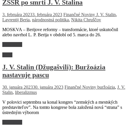
ZSSR po smrti J. V. Stalina
3. februára 2023
3. februára 2023
Finančné Noviny
J. V. Stalin
,
Lavrentij Beria
,
národnostná politika
,
Nikita Chruščov
MOSKVA – Berijove reformy – transformácie, ktoré uskutočnil
alebo navrhol L. P. Berija v období od 5. marca do 26.
Read more
Retro
J. V. Stalin (Džugašvili): Buržoázia
nastavuje pascu
30. januára 2023
30. januára 2023
Finančné Noviny
buržoázia
,
J. V.
Stalin
,
liberalizmus
V polovici septembra sa konal kongres “zemských a mestských
predstaviteľov”. Na tomto kongrese bola založená nová “strana” s
ústredným výborom
Read more