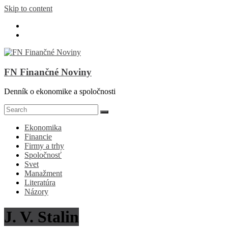
Skip to content
FN Finančné Noviny
Denník o ekonomike a spoločnosti
Ekonomika
Financie
Firmy a trhy
Spoločnosť
Svet
Manažment
Literatúra
Názory
J. V. Stalin