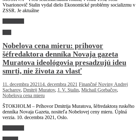
Visarionovič Stalin vydal dielo Ekonomické problémy socializmu v
ZSSR. Je aktuálne
Read more
Svet
Nobelova cena mieru: prihovor
šéfredaktora denníka Novaja gazeta
Muratova ideológovia presadzujú ideu
smrti, nie života za vlasť
11. decembra 2021
14. decembra 2021
Finančné Noviny
Andrej
Sacharov
,
Dmitrij Muratov
,
J. V. Stalin
,
Michail Gorbačov
,
Nobelova cena mieru
ŠTOKHOLM – Príhovor Dmitrija Muratova, šéfredaktora ruského
denníka Novaja Gazeta, nositeľa Nobelovej ceny mieru. Úplná
verzia. 10. decembra 2021, Oslo.
Read more
História