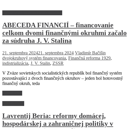
Abeceda ekonomiky a ekonómie
ABECEDA FINANCIÍ – financovanie
celkom dvomi finančnými okruhmi začalo
za súdruha J. V. Stalina
21. septembra 2024
21. septembra 2024
Vladimír Bačišin
dvojokruhový systém financovania
,
Finančná reforma 1929
,
indistrializácia
,
J. V. Stalin
,
ZSSR
V Zväze sovietskych socialistických republík bol finančný systém
pozostávajúci z dvoch finančných okruhov – jeden bol hotovostný
finančný okruh, teda
Read more
Dlhé čitanie
Lavrentij Beria: reformy domácej,
hospodárskej a zahraničnej politiky v