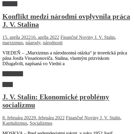
História
Konflikt medzi národmi ovplyvnila práca
J. V. Stalina
15. apríla 2022
16. apríla 2022
Finančné Noviny
J. V. Stalin
,
marxizmus
,
náarody
,
národnosti
VIEDEŇ – „Marxizmus a národnostná otázka“ je teoretická práca
pána Josifa Vissarionoviča. Stalina, vlastným prizviskom
Džugašvili, napísaná vo Viedni a
Read more
Retro
J. V. Stalin: Ekonomické problémy
socializmu
8. februára 2022
9. februára 2022
Finančné Noviny
J. V. Stalin
,
Kapitalizmus
,
Socializmus
MOSKVA – Pred sedemdesiatmi rokmi, v roku 1952 Josif