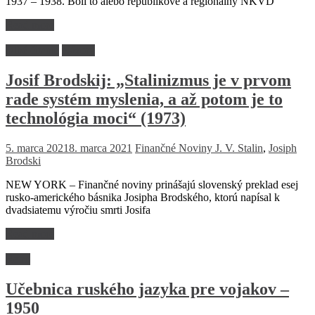
1937 – 1938. Boli to alebo republikové a regionálny NKVD
Read more
Dlhé čitanie
Názory
Josif Brodskij: „Stalinizmus je v prvom
rade systém myslenia, a až potom je to
technológia moci“ (1973)
5. marca 2021
8. marca 2021
Finančné Noviny
J. V. Stalin
,
Josiph
Brodski
NEW YORK – Finančné noviny prinášajú slovenský preklad esej
rusko-amerického básnika Josipha Brodského, ktorú napísal k
dvadsiatemu výročiu smrti Josifa
Read more
Retro
Učebnica ruského jazyka pre vojakov –
1950