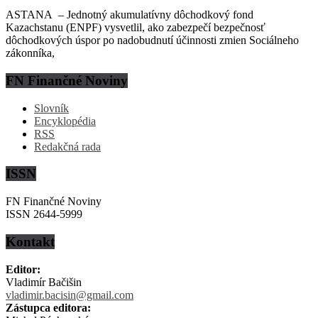
ASTANA – Jednotný akumulatívny dôchodkový fond
Kazachstanu (ENPF) vysvetlil, ako zabezpečí bezpečnosť
dôchodkových úspor po nadobudnutí účinnosti zmien Sociálneho
zákonníka,
FN Finančné Noviny
Slovník
Encyklopédia
RSS
Redakčná rada
ISSN
FN Finančné Noviny
ISSN 2644-5999
Kontakt
Editor:
Vladimír Bačišin
vladimir.bacisin@gmail.com
Zástupca editora: