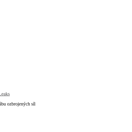
Leaks
ábu ozbrojených síl