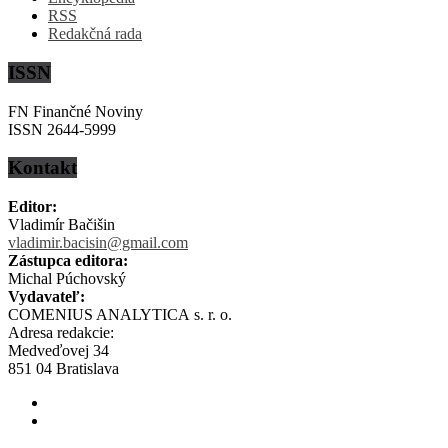
RSS
Redakčná rada
ISSN
FN Finančné Noviny
ISSN 2644-5999
Kontakt
Editor:
Vladimír Bačišin
vladimir.bacisin@gmail.com
Zástupca editora:
Michal Púchovský
Vydavateľ:
COMENIUS ANALYTICA s. r. o.
Adresa redakcie:
Medveďovej 34
851 04 Bratislava