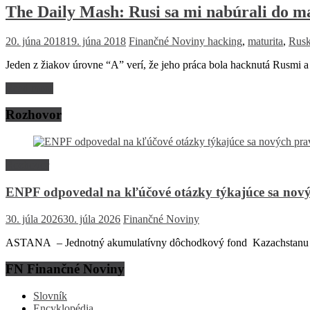
The Daily Mash: Rusi sa mi nabúrali do m
20. júna 2018
19. júna 2018
Finančné Noviny
hacking
,
maturita
,
Rusk
Jeden z žiakov úrovne “A” verí, že jeho práca bola hacknutá Rusmi a
Read more
Rozhovor
Rozhovor
ENPF odpovedal na kľúčové otázky týkajúce sa nový
30. júla 2026
30. júla 2026
Finančné Noviny
ASTANA – Jednotný akumulatívny dôchodkový fond Kazachstanu (EN
FN Finančné Noviny
Slovník
Encyklopédia