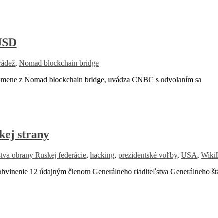
 USD
rádež
,
Nomad blockchain bridge
omene z Nomad blockchain bridge, uvádza CNBC s odvolaním sa
kej strany
stva obrany Ruskej federácie
,
hacking
,
prezidentské voľby
,
USA
,
Wiki
 obvinenie 12 údajným členom Generálneho riaditeľstva Generálneho št