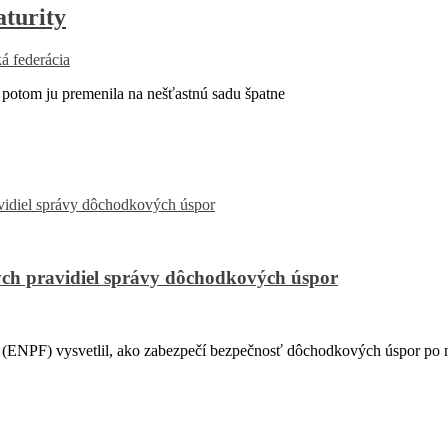
aturity
á federácia
 potom ju premenila na nešťastnú sadu špatne
ch pravidiel správy dôchodkových úspor
PF) vysvetlil, ako zabezpečí bezpečnosť dôchodkových úspor po na