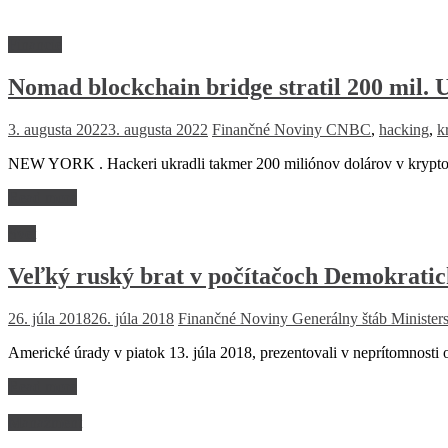
Financie
Nomad blockchain bridge stratil 200 mil.
3. augusta 2022
3. augusta 2022
Finančné Noviny
CNBC
,
hacking
,
k
NEW YORK . Hackeri ukradli takmer 200 miliónov dolárov v krypt
Read more
Svet
Veľký ruský brat v počítačoch Demokratic
26. júla 2018
26. júla 2018
Finančné Noviny
Generálny štáb Minister
Americké úrady v piatok 13. júla 2018, prezentovali v neprítomnosti
Read more
Manažment