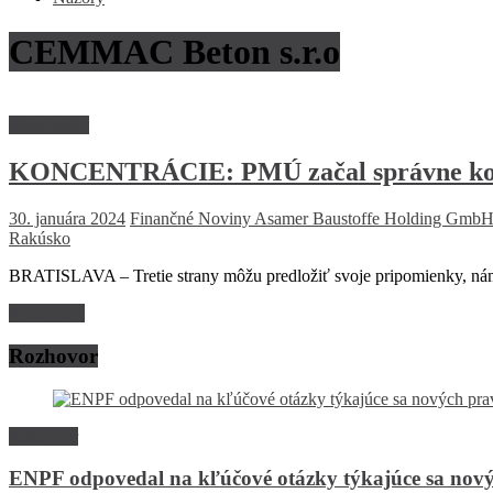
CEMMAC Beton s.r.o
Ekonomika
KONCENTRÁCIE: PMÚ začal správne konani
30. januára 2024
Finančné Noviny
Asamer Baustoffe Holding GmbH
Rakúsko
BRATISLAVA – Tretie strany môžu predložiť svoje pripomienky, námi
Read more
Rozhovor
Rozhovor
ENPF odpovedal na kľúčové otázky týkajúce sa nový