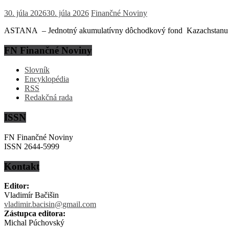
30. júla 2026
30. júla 2026
Finančné Noviny
ASTANA – Jednotný akumulatívny dôchodkový fond Kazachstanu (EN
FN Finančné Noviny
Slovník
Encyklopédia
RSS
Redakčná rada
ISSN
FN Finančné Noviny
ISSN 2644-5999
Kontakt
Editor:
Vladimír Bačišin
vladimir.bacisin@gmail.com
Zástupca editora:
Michal Púchovský