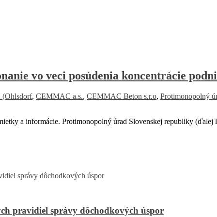
e vo veci posúdenia koncentrácie podnika
 (Ohlsdorf
,
CEMMAC a.s.
,
CEMMAC Beton s.r.o
,
Protimonopolný úr
etky a informácie. Protimonopolný úrad Slovenskej republiky (ďalej
ch pravidiel správy dôchodkových úspor