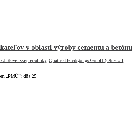
teľov v oblasti výroby cementu a betónu
ad Slovenskej republiky
,
Quatrro Beteiligungs GmbH (Ohlsdorf
,
 len „PMÚ“) dňa 25.