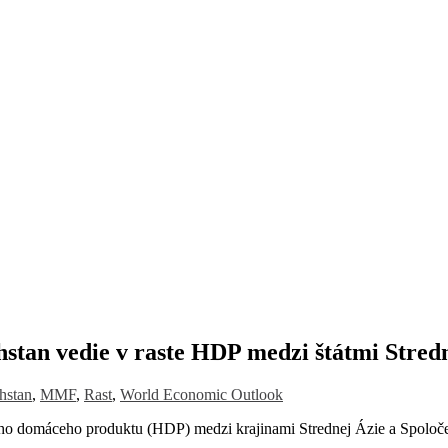
an vedie v raste HDP medzi štátmi Stredn
hstan
,
MMF
,
Rast
,
World Economic Outlook
 domáceho produktu (HDP) medzi krajinami Strednej Ázie a Spoločen