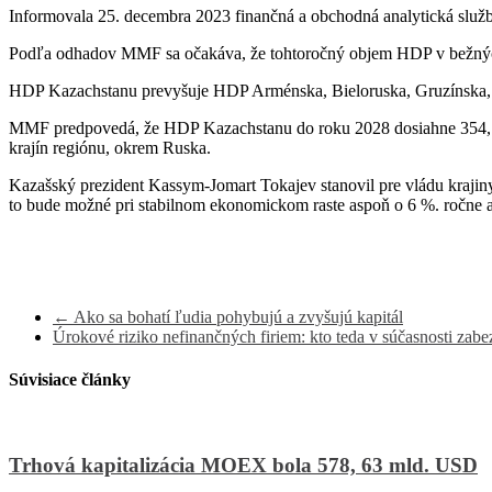
Informovala 25. decembra 2023 finančná a obchodná analytická slu
Podľa odhadov MMF sa očakáva, že tohtoročný objem HDP v bežných c
HDP Kazachstanu prevyšuje HDP Arménska, Bieloruska, Gruzínska, K
MMF predpovedá, že HDP Kazachstanu do roku 2028 dosiahne 354,7 mil
krajín regiónu, okrem Ruska.
Kazašský prezident Kassym-Jomart Tokajev stanovil pre vládu krajin
to bude možné pri stabilnom ekonomickom raste aspoň o 6 %. ročne a 
←
Ako sa bohatí ľudia pohybujú a zvyšujú kapitál
Úrokové riziko nefinančných firiem: kto teda v súčasnosti za
Súvisiace články
Trhová kapitalizácia MOEX bola 578, 63 mld. USD