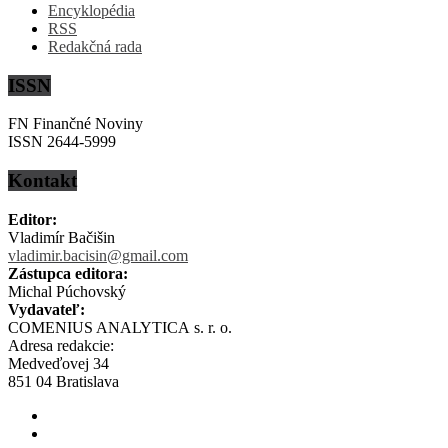
Encyklopédia
RSS
Redakčná rada
ISSN
FN Finančné Noviny
ISSN 2644-5999
Kontakt
Editor:
Vladimír Bačišin
vladimir.bacisin@gmail.com
Zástupca editora:
Michal Púchovský
Vydavateľ:
COMENIUS ANALYTICA s. r. o.
Adresa redakcie:
Medveďovej 34
851 04 Bratislava