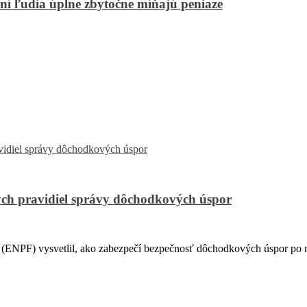
bní ľudia úplne zbytočne míňajú peniaze
ch pravidiel správy dôchodkových úspor
PF) vysvetlil, ako zabezpečí bezpečnosť dôchodkových úspor po na