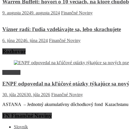
Warren Buffett: hovorí o 10 veciach, na ktoré chudo
9. augusta 2024
9. augusta 2024
Finančné Noviny
Vízner radí: ľudia vzdelávajte sa, lebo skrachujete
6. júna 2024
6. júna 2024
Finančné Noviny
Rozhovor
Rozhovor
ENPF odpovedal na kľúčové otázky týkajúce sa nový
30. júla 2026
30. júla 2026
Finančné Noviny
ASTANA – Jednotný akumulatívny dôchodkový fond Kazachstanu (EN
FN Finančné Noviny
Slovník