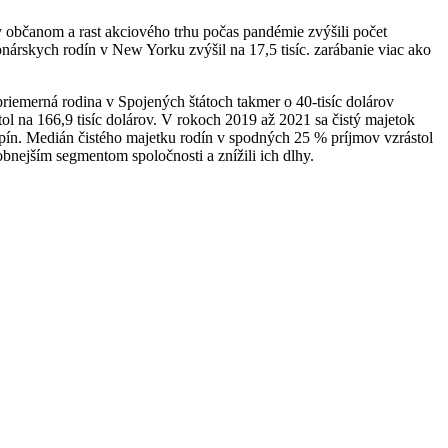
 občanom a rast akciového trhu počas pandémie zvýšili počet
nárskych rodín v New Yorku zvýšil na 17,5 tisíc. zarábanie viac ako
emerná rodina v Spojených štátoch takmer o 40-tisíc dolárov
ol na 166,9 tisíc dolárov. V rokoch 2019 až 2021 sa čistý majetok
skupín. Medián čistého majetku rodín v spodných 25 % príjmov vzrástol
nejším segmentom spoločnosti a znížili ich dlhy.