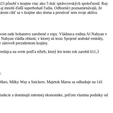
3 pôsobí v krajine viac ako 5 tisíc správcovských spoločností. Ray
o aj mnohí ďalší superbohatí ľudia. Odborníci poznamenávajú, že
om cítiť sa v krajine ako doma a presúvať sem svoje aktíva.
prvom rade bohatstvo zarobené z ropy. Vládnuca rodina Al Nahyan v
ahyan vládla oblasti, v ktorej sú teraz Spojené arabské emiráty,
 zároveň prezidentom krajiny.
ajca na svete podľa tržieb, ktorý len tento rok zarobil 611,3
.
 Mars, Milky Way a Snickers. Majetok Marsu sa odhaduje na 141
é funkcie a dominujú miestnej ekonomike, pričom vlastnia podniky od