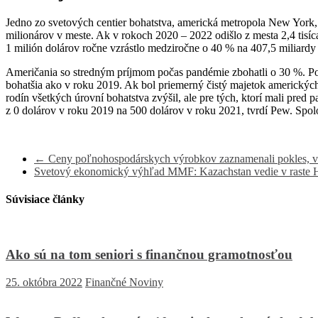
Jedno zo svetových centier bohatstva, americká metropola New York,
milionárov v meste. Ak v rokoch 2020 – 2022 odišlo z mesta 2,4 tisíc
1 milión dolárov ročne vzrástlo medziročne o 40 % na 407,5 miliardy
Američania so stredným príjmom počas pandémie zbohatli o 30 %. Po
bohatšia ako v roku 2019. Ak bol priemerný čistý majetok amerických
rodín všetkých úrovní bohatstva zvýšil, ale pre tých, ktorí mali pred
z 0 dolárov v roku 2019 na 500 dolárov v roku 2021, tvrdí Pew. Spo
←
Ceny poľnohospodárskych výrobkov zaznamenali pokles, vď
Svetový ekonomický výhľad MMF: Kazachstan vedie v raste 
Súvisiace články
Ako sú na tom seniori s finančnou gramotnosťou
25. októbra 2022
Finančné Noviny