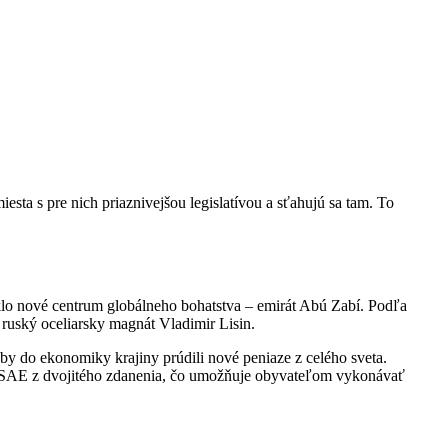
sta s pre nich priaznivejšou legislatívou a sťahujú sa tam. To
klo nové centrum globálneho bohatstva – emirát Abú Zabí. Podľa
ruský oceliarsky magnát Vladimir Lisin.
aby do ekonomiky krajiny prúdili nové peniaze z celého sveta.
ke SAE z dvojitého zdanenia, čo umožňuje obyvateľom vykonávať