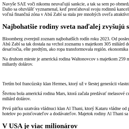
Navyše SAE voči nikomu neuvaľujú sankcie, a tak sa sem po obmedzeni
Dalio sa obzvlášť vyznamenal, keď presťahoval svoju rodinnú kancelá
voľná finančná zóna v Abú Zabí sa stala pre mnohých oveľa atraktív
Najbohatšie rodiny sveta naďalej zvyšujú 
Bloomberg zverejnil zoznam najbohatších rodín roku 2023. Od posled
Abú Zabí sa tak dostala na vrchol zoznamu s majetkom 305 miliárd dol
desaťročia, ešte predtým, ako ropa transformovala región. ekonomik
Na druhom mieste je americká rodina Waltonovcov s majetkom 259 miliá
miliardy dolárov.
Tretím bol francúzsky klan Hermes, ktorý už v šiestej generácii vlas
Štvrtou bola americká rodina Mars, ktorá začala predávať melasové
miliárd dolárov.
Prvú päťku uzatvára vládnuci klan Al Thani, ktorý Kataru vládne od p
hotelov po poisťovateľov a dodávateľov. Majetok rodiny Al Thani sa 
V USA je viac milionárov