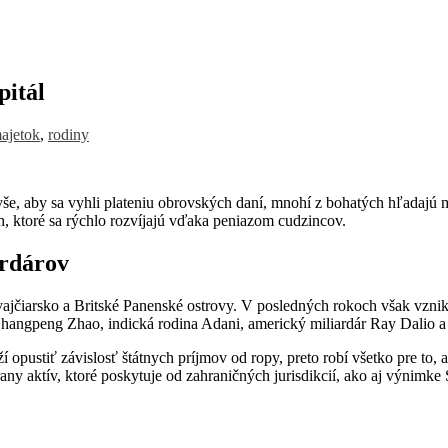
pitál
ajetok
,
rodiny
še, aby sa vyhli plateniu obrovských daní, mnohí z bohatých hľadajú mie
ch, ktoré sa rýchlo rozvíjajú vďaka peniazom cudzincov.
rdárov
ajčiarsko a Britské Panenské ostrovy. V posledných rokoch však vzni
Changpeng Zhao, indická rodina Adani, americký miliardár Ray Dalio a 
pustiť závislosť štátnych príjmov od ropy, preto robí všetko pre to, 
ny aktív, ktoré poskytuje od zahraničných jurisdikcií, ako aj výnim