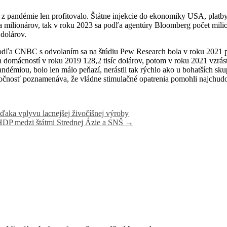
 z pandémie len profitovalo. Štátne injekcie do ekonomiky USA, platby
a milionárov, tak v roku 2023 sa podľa agentúry Bloomberg počet milio
 dolárov.
dľa CNBC s odvolaním sa na štúdiu Pew Research bola v roku 2021 pri
 domácností v roku 2019 128,2 tisíc dolárov, potom v roku 2021 vzrást
 pandémiou, bolo len málo peňazí, nerástli tak rýchlo ako u bohatších 
ločnosť poznamenáva, že vládne stimulačné opatrenia pomohli najchudob
aka vplyvu lacnejšej živočíšnej výroby
HDP medzi štátmi Strednej Ázie a SNŠ
→