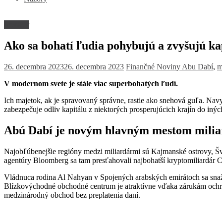
Investor
Ako sa bohatí ľudia pohybujú a zvyšujú ka
26. decembra 2023
26. decembra 2023
Finančné Noviny
Abu Dabí
,
m
V modernom svete je stále viac superbohatých ľudí.
Ich majetok, ak je spravovaný správne, rastie ako snehová guľa. Navy
zabezpečuje odliv kapitálu z niektorých prosperujúcich krajín do iný
Abú Dabí je novým hlavným mestom milia
Najobľúbenejšie regióny medzi miliardármi sú Kajmanské ostrovy, Šv
agentúry Bloomberg sa tam presťahovali najbohatší kryptomiliardár 
Vládnuca rodina Al Nahyan v Spojených arabských emirátoch sa snaží o
Blízkovýchodné obchodné centrum je atraktívne vďaka zárukám ochra
medzinárodný obchod bez preplatenia daní.