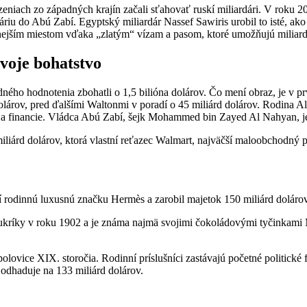
ach zo západných krajín začali sťahovať ruskí miliardári. V roku 202
riu do Abú Zabí. Egyptský miliardár Nassef Sawiris urobil to isté, ak
nejším miestom vďaka „zlatým“ vízam a pasom, ktoré umožňujú miliardár
svoje bohatstvo
ného hodnotenia zbohatli o 1,5 bilióna dolárov. Čo mení obraz, je v 
árov, pred ďalšími Waltonmi v poradí o 45 miliárd dolárov. Rodina Al N
a a financie. Vládca Abú Zabí, šejk Mohammed bin Zayed Al Nahyan, je
rd dolárov, ktorá vlastní reťazec Walmart, najväčší maloobchodný pred
tní rodinnú luxusnú značku Hermès a zarobil majetok 150 miliárd dolárov
 cukríky v roku 1902 a je známa najmä svojimi čokoládovými tyčinkami
olovice XIX. storočia. Rodinní príslušníci zastávajú početné politick
odhaduje na 133 miliárd dolárov.