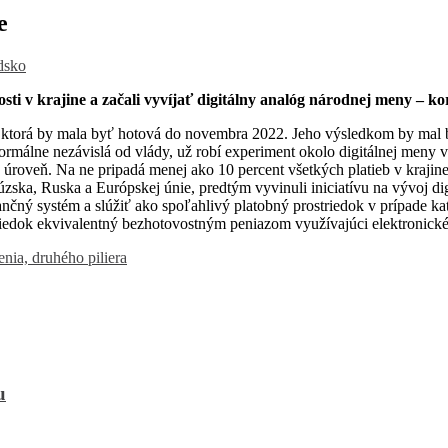
e
dsko
ti v krajine a začali vyvíjať digitálny analóg národnej meny – k
ie, ktorá by mala byť hotová do novembra 2022. Jeho výsledkom by mal b
formálne nezávislá od vlády, už robí experiment okolo digitálnej men
 úroveň. Na ne pripadá menej ako 10 percent všetkých platieb v krajin
zska, Ruska a Európskej únie, predtým vyvinuli iniciatívu na vývoj di
ný systém a slúžiť ako spoľahlivý platobný prostriedok v prípade katas
triedok ekvivalentný bezhotovostným peniazom využívajúci elektronick
ia, druhého piliera
u