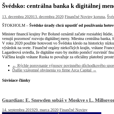
Švédsko: centrálna banka k digitálnej men
13. decembra 2020
13. decembra 2020
Finančné Noviny
koruna
,
Švé
ŠTOKHOLM –
Švédske úrady chcú upustiť od používania hotovos
Minister financií krajiny Per Bolund oznámil začatie rozsiahlej štúd
venujú pozornosť rozvoju digitálnej meny. Miestna centrálna banka, 
V roku 2020 použitie hotovosti vo Švédsku kleslo na historicky nízku
výsledok na svete. Finančné orgány niekoľkých krajín, vrátane Francú
Lagardeová uviedla, že digitálne euro by mohlo pomôcť rozvinúť finanč
Väčšina krajín vrátane Ruska to považuje za oficiálny platobný pros
←
Rýchle porovnanie výnosov povinného dôchodkového sporen
Ďalšie vzájomné obvinenia vo firme Arca Capital
→
Súvisiace články
Guardian: E. Snowden sobáš v Moskve s L. Millsovo
14. septembra 2019
29. marca 2020
Finančné Noviny