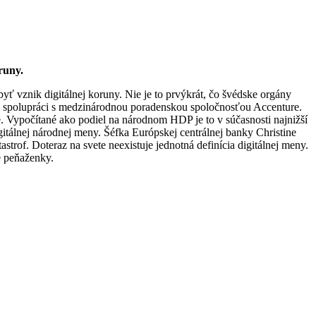
oruny.
yť vznik digitálnej koruny. Nie je to prvýkrát, čo švédske orgány
y v spolupráci s medzinárodnou poradenskou spoločnosťou Accenture.
e. Vypočítané ako podiel na národnom HDP je to v súčasnosti najnižší
gitálnej národnej meny. Šéfka Európskej centrálnej banky Christine
trof. Doteraz na svete neexistuje jednotná definícia digitálnej meny.
é peňaženky.