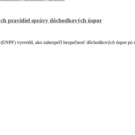
ch pravidiel správy dôchodkových úspor
PF) vysvetlil, ako zabezpečí bezpečnosť dôchodkových úspor po na