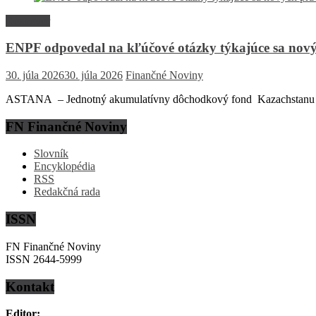
Rozhovor
ENPF odpovedal na kľúčové otázky týkajúce sa nový
30. júla 2026
30. júla 2026
Finančné Noviny
ASTANA – Jednotný akumulatívny dôchodkový fond Kazachstanu (EN
FN Finančné Noviny
Slovník
Encyklopédia
RSS
Redakčná rada
ISSN
FN Finančné Noviny
ISSN 2644-5999
Kontakt
Editor: