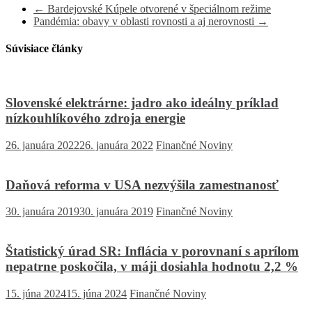
←
Bardejovské Kúpele otvorené v špeciálnom režime
Pandémia: obavy v oblasti rovnosti a aj nerovnosti
→
Súvisiace články
Slovenské elektrárne: jadro ako ideálny príklad
nízkouhlíkového zdroja energie
26. januára 2022
26. januára 2022
Finančné Noviny
Daňová reforma v USA nezvýšila zamestnanosť
30. januára 2019
30. januára 2019
Finančné Noviny
Štatistický úrad SR: Inflácia v porovnaní s aprílom
nepatrne poskočila, v máji dosiahla hodnotu 2,2 %
15. júna 2024
15. júna 2024
Finančné Noviny