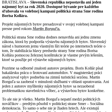
BRATISLAVA –
Slovenská republika nepostavila ani jeden
nájomný byt za rok 2020. Dostupné bývanie pre každého
sľubovala vo volebnej kampani politická strana Sme rodina
Borisa Kollára.
Projekt nájomných bytov presadzoval v svojej volebnej kampani
presne pred rokom
Martin Borguľa.
Politická strana Sme rodina dodnes nenavrhla ani jednu zmenu
zákona, ktorá by podporila výstavbu nájomných bytov. Slovenský
národ s humorom jemu vlastným šíri teórie po internetoch teórie o
tom, že stabilizácia hlavy predsedu strany Sme rodina Borisa
Kollára pomocou železnej konštrukcie je vlastne prvým lešením,
ktoré sa použije pri výstavbe nájomných bytov.
Pozrime sa odborné znalosti autorov projektu. Boris Kollár písal
bakalársku prácu o šrotovaní automobilov. V magisterskej práci
analyzoval vplyv podnebia na zimnú turistickú sezónu. Martin
Borguľa sa zaoberal v minulosti službami v oblasti upratovania. Ani
jeden z autorov myšlienky nájomných bytov sa nezaoberal
problematikou stavebníctva vôbec, a výstavbou bytov konkrétne.
To ale nie je všetko. Martin Borguľa nepatrí medzi politických
nováčikov – predtým pôsobil v politickej strane Smer – Sociálna
demokracia. To samo o sebe nie je žiaden hriech. Ale existujú