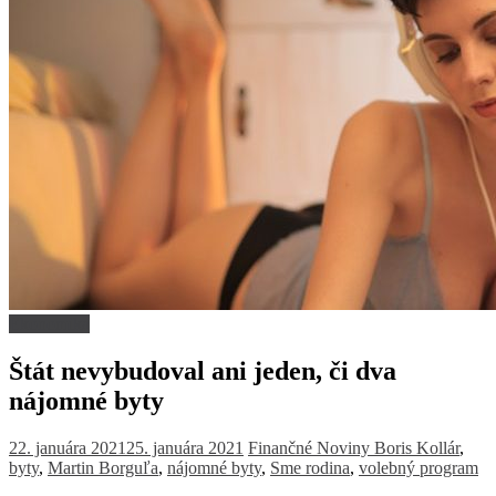
Ekonomika
Štát nevybudoval ani jeden, či dva
nájomné byty
22. januára 2021
25. januára 2021
Finančné Noviny
Boris Kollár
,
byty
,
Martin Borguľa
,
nájomné byty
,
Sme rodina
,
volebný program