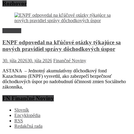
Rozhovor
Rozhovor
ENPF odpovedal na kľúčové otázky týkajúce sa
nových pravidiel správy dôchodkových úspor
30. júla 2026
30. júla 2026
Finančné Noviny
ASTANA – Jednotný akumulatívny dôchodkový fond
Kazachstanu (ENPF) vysvetlil, ako zabezpečí bezpečnosť
dôchodkových úspor po nadobudnutí účinnosti zmien Sociálneho
zákonníka,
FN Finančné Noviny
Slovník
Encyklopédia
RSS
Redakčná rada