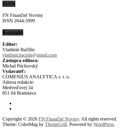
ISSN
FN Finančné Noviny
ISSN 2644-5999
Kontakt
Editor:
Vladimír Bačišin
vladimir.bacisin@gmail.com
Zástupca editora:
Michal Púchovský
Vydavateľ:
COMENIUS ANALYTICA s. r. o.
Adresa redakcie:
Medveďovej 34
851 04 Bratislava
Copyright © 2026
FN Finančné Noviny
. All rights reserved.
Theme: ColorMag by
ThemeGrill
. Powered by
WordPress
.