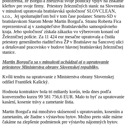
podozrenia, že Borguľa zneužíval svoje politický vplyv na získanie
kšeftov pre svoje firmy. Priestory železničných staníc na Slovensku
v minulosti upratovala bratislavská spoločnosť SLOVCLEAN,
s.r.o., Jej spolumajiteľom bol v tom čase poslanec Smeru-SD v
bratislavskom Starom Meste Martin Borguľa. Stranu Roberta Fica
reprezentoval aj v zastupiteľstve Bratislavského samosprávneho
kraja. Jeho spoločnosť získala zákazku vo výberovom konaní od
Železničnej polície. Za 11 424 eur mesačne upratovala a čistila
priestory generálneho riaditeľstva ŽP v Bratislave na Šancovej ulici
a detašované pracovisko v budove hlavnej bratislavskej železničnej
stanice.
Martin Borguľa sa v minulosti uchádzal aj o upratovanie
priestorov Ministerstva obrany Slovenskej republiky.
Kvôli tendru na upratovanie z Ministerstva obrany Slovenskej
odišiel František Kašický.
Hodnota kontraktov bola tri miliardy korún, teda dnes podľa
konverzného kurzu 99 581 756,6 EUR. Malo to byť za upratovanie
kasární, kosenie trávy a zametanie lístia.
Martin Borguľa má množstvo skúseností s upratovaním, kosením a
zametaním, ale žiadne s výstavbou bytov. Možno preto stále márne
čakáme na zlepšenie podmienok pre výstavbu nájomných bytov.