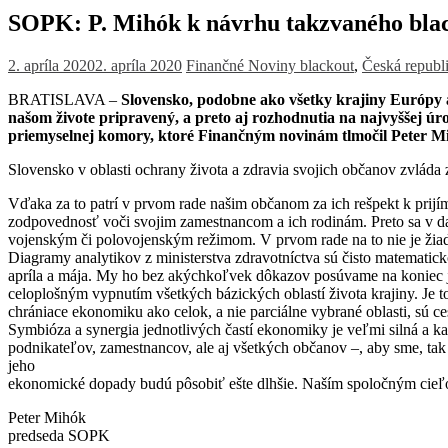
SOPK: P. Mihók k návrhu takzvaného bla
2. apríla 2020
2. apríla 2020
Finančné Noviny
blackout
,
Česká republ
BRATISLAVA –
Slovensko, podobne ako všetky krajiny Európy a 
našom živote pripravený, a preto aj rozhodnutia na najvyššej úrov
priemyselnej komory, ktoré Finančným novinám tlmočil Peter M
Slovensko v oblasti ochrany života a zdravia svojich občanov zvláda
Vďaka za to patrí v prvom rade našim občanom za ich rešpekt k prijí
zodpovednosť voči svojim zamestnancom a ich rodinám. Preto sa v da
vojenským či polovojenským režimom. V prvom rade na to nie je žiad
Diagramy analytikov z ministerstva zdravotníctva sú čisto matematick
apríla a mája. My ho bez akýchkoľvek dôkazov posúvame na koniec j
celoplošným vypnutím všetkých bázických oblastí života krajiny. Je
chrániace ekonomiku ako celok, a nie parciálne vybrané oblasti, sú c
Symbióza a synergia jednotlivých častí ekonomiky je veľmi silná a k
podnikateľov, zamestnancov, ale aj všetkých občanov –, aby sme, tak ak
jeho
ekonomické dopady budú pôsobiť ešte dlhšie. Naším spoločným cieľo
Peter Mihók
predseda SOPK