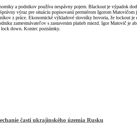
miky a podnikov používa nespávny pojem. Blackout je výpadok dodávky
. Správny výraz pre situáciu popisovanú premiérom Igorom Matovičom j
íkov z práce. Ekonomické výkladové slovníky hovoria, že lockout je d
podniku zamestnávateľov s zastavenim platieb miezd. Igor Matovič je
bo lock down. Koniec poznámky.
echanie časti ukrajinského územia Rusku