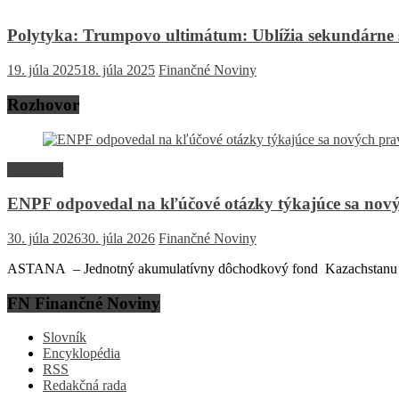
Polytyka: Trumpovo ultimátum: Ublížia sekundárne s
19. júla 2025
18. júla 2025
Finančné Noviny
Rozhovor
Rozhovor
ENPF odpovedal na kľúčové otázky týkajúce sa nový
30. júla 2026
30. júla 2026
Finančné Noviny
ASTANA – Jednotný akumulatívny dôchodkový fond Kazachstanu (EN
FN Finančné Noviny
Slovník
Encyklopédia
RSS
Redakčná rada