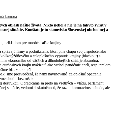
lná komora
h oblastí nášho života. Nikto nebol a nie je na takýto zvrat v
časnej situácie. Konštatuje to stanovisko Slovenskej obchodnej a
aj príkladom pre mnohé ďalšie krajiny.
správajú firmy a podnikatelia, ktorí plne chápu svoju spoločenskú
ekoľkotýždňového a celoplošného vypnutia krajiny (blackout) s
me ekonomiku od väčších a dlhodobejších strát, je absurdná.
na európskych krajín uvádzajú ako vrchol pandémie apríl, resp. prelom
ešime blackoutom či
opak, sme presvedčení, že nami navrhované celoplošné opatrenia
deme chodiť bez rúšok.
 deštrukcii. Obracicame sa preto na všetkých – vládu, parlament,
nej situácie, vedomí si skutočnosti, že raz tu koronavírus nebude, ale