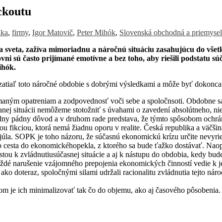
ckoutu
ika
,
firmy
,
Igor Matovič
,
Peter Mihók
,
Slovenská obchodná a priemyse
sveta, zažíva mimoriadnu a náročnú situáciu zasahujúcu do všetkýc
ni sú často prijímané emotívne a bez toho, aby riešili podstatu sú
ihók.
 zatiaľ toto náročné obdobie s dobrými výsledkami a môže byť dokonca 
maným opatreniam a zodpovednosť voči sebe a spoločnsoti. Obdobne sa 
nej situácii nemôžeme stotožniť s úvahami o zavedení absolútneho, ni
ny pádny dôvod a v druhom rade predstava, že týmto spôsobom ochráni
ou fikciou, ktorá nemá žiadnu oporu v realite. Česká republika a väčši
úla. SOPK je toho názoru, že súčasnú ekonomickú krízu určite nevyri
 to cesta do ekonomickéhopekla, z ktorého sa bude ťažko dostávať. Na
estou k zvládnutiusúčasnej situácie a aj k nástupu do obdobia, kedy bu
aždé narušenie vzájomného prepojenia ekonomických činností vedie k jej
o doteraz, spoločnými silami udržali racionalitu zvládnutia tejto nároč
m je ich minimalizovať tak čo do objemu, ako aj časového pôsobenia.