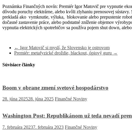
Poznámka Finančných novín: Premiér Igor Matovič pre vypnutie ekono
dôvodu poruchy elektrárne, alebo kvôli zlyhaniu prenosovej sústavy
prekladá ako vymknutie, výluka, blokovanie alebo prepustenie robotn
dočasné zastavenie práce, alebo podstatné zníženie objemov výroby
vypnutia elektrických spotrebičov sa používa pojem shut down, ale
←
Igor Matovič si myslí, že Slovensko je ostrovom
Premiér: metafyzické droždie, blackout, ópiový guru
→
Súvisiace články
Boom v obrane zmení svetové hospodárstvo
28. júna 2025
28. júna 2025
Finančné Noviny
Washington Post: Republikánom už teda nevadí pren
7. februára 2023
7. februára 2023
Finančné Noviny