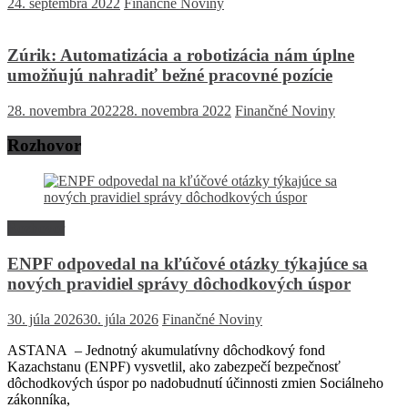
24. septembra 2022
Finančné Noviny
Zúrik: Automatizácia a robotizácia nám úplne
umožňujú nahradiť bežné pracovné pozície
28. novembra 2022
28. novembra 2022
Finančné Noviny
Rozhovor
Rozhovor
ENPF odpovedal na kľúčové otázky týkajúce sa
nových pravidiel správy dôchodkových úspor
30. júla 2026
30. júla 2026
Finančné Noviny
ASTANA – Jednotný akumulatívny dôchodkový fond
Kazachstanu (ENPF) vysvetlil, ako zabezpečí bezpečnosť
dôchodkových úspor po nadobudnutí účinnosti zmien Sociálneho
zákonníka,