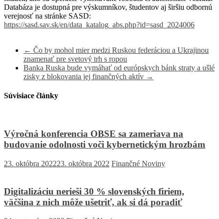
Databáza je dostupná pre výskumníkov, študentov aj širšiu odbornú
verejnosť na stránke SASD:
https://sasd.sav.sk/en/data_katalog_abs.php?id=sasd_2024006
←
Čo by mohol mier medzi Ruskou federáciou a Ukrajinou
znamenať pre svetový trh s ropou
Banka Ruska bude vymáhať od európskych bánk straty a ušlé
zisky z blokovania jej finančných aktív
→
Súvisiace články
Výročná konferencia OBSE sa zameriava na
budovanie odolnosti voči kybernetickým hrozbám
23. októbra 2022
23. októbra 2022
Finančné Noviny
Digitalizáciu nerieši 30 % slovenských firiem,
väčšina z nich môže ušetriť, ak si dá poradiť