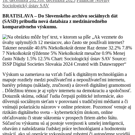
18. decembra 2025
18. decembra 2025
Finančné Noviny
Sociologický ústav SAV
BRATISLAVA – Do Slovenského archívu sociálnych dát
(SASD) pribudla nová databáza z medzinárodného
komparatívneho výskumu.
Výskum sa zameriava na vzťah ľudí k digitálnym technológiám a
mapuje rozdiely medzi používateľmi a nepoužívateľmi internetu,
bariéry prístupu (náklady, zručnosti) a úroveň digitálnej gramotnosti
. Dôležitou témou je aj vplyv internetu na demokraciu a spoločnosť.
Dotazník skúma, odkiaľ ľudia čerpajú politické informácie, ako
dôverujú sociálnym sieťam v porovnaní s tradičnými médiami a či
vnímajú polarizáciu názorov v online priestore. Pozornosť venuje aj
rizikám digitálneho sveta – kybernetickým útokom, online
obťažovaniu či strate súkromia v prospech firiem alebo štátu.
Súčasťou výskumu sú aj postoje verejnosti k umelej inteligencii,
obavám z nahrádzania ľudskej práce technológiami a hodnoteniu
situácií, ako sú operácie vykonávané robotmi či autonómne vozidlá.