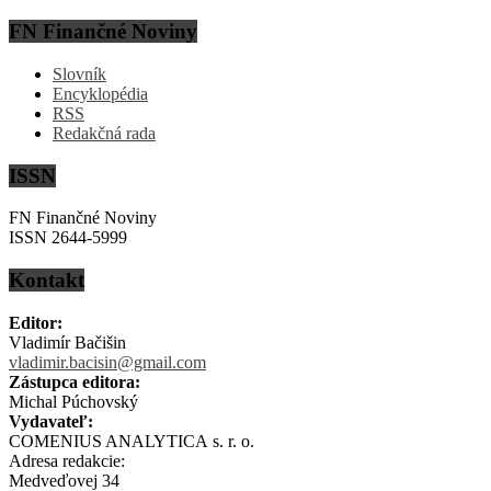
FN Finančné Noviny
Slovník
Encyklopédia
RSS
Redakčná rada
ISSN
FN Finančné Noviny
ISSN 2644-5999
Kontakt
Editor:
Vladimír Bačišin
vladimir.bacisin@gmail.com
Zástupca editora:
Michal Púchovský
Vydavateľ:
COMENIUS ANALYTICA s. r. o.
Adresa redakcie:
Medveďovej 34