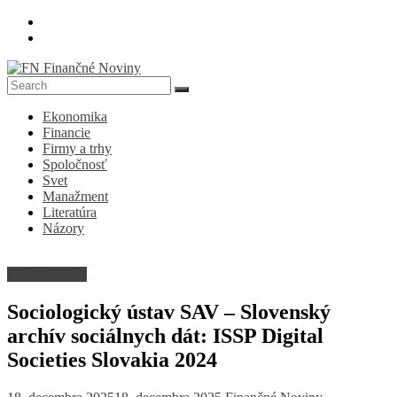
Skip
to
content
FN
Ekonomika
Finančné
Financie
Noviny
Firmy a trhy
Spoločnosť
Denník
Svet
o
Manažment
ekonomike
Literatúra
a
Názory
spoločnosti
Informatizácia
Sociologický ústav SAV – Slovenský
archív sociálnych dát: ISSP Digital
Societies Slovakia 2024