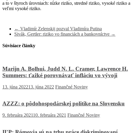
a to v štyroch úrovniach: nízke riziko, stredné riziko, vysoké riziko a
veľmi vysoké riziko.
←
Vladimír Zelenskij pozval Vladimíra Putina
Sivák, Gertler: riziko vo financiách a bankovníctve
→
Súvisiace články
Marijn A. Bolhui, Judd N. L. Cramer, Lawrence H.
Summers: ťažké porovnávať infláciu vo vývoji
13. júna 2022
13. júna 2022
Finančné Noviny
AZZZ: o pôdohospodárskej politike na Slovensku
9. februára 2021
10. februára 2021
Finančné Noviny
IĽP: Rómovia sú na trhu práce diskriminovaní