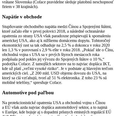
vrátane Slovenska (Coface pravidelne sleduje platobnú neschopnosť
firiem v 38 krajinách).
Napätie v obchode
Stupňovanie obchodného napätia medzi Čínou a Spojenými štátmi,
ktoré začalo ešte v prvej polovici 2018, a následné ochranárske
opatrenia zo strany USA však paradoxne prispievajú k spomaleniu
americkej USA, ako aj k nižšiemu domácemu dopytu. Tohtoročný
ekonomický rast sa tak odhaduje na 2,5 % a dokonca v roku 2020
len 1,3 % v porovnaní s 2,9 % ešte v roku 2018. „Pokiaľ ide o Čínu,
obchodná vojna s USA sa v prvých štyroch mesiacoch roka
podpísala pod pokles jej vývozu do Spojených štátov o 10 %,“
podotýka Coface. Z tamojších sektorov na to najviac dopláca IKT,
kde už platí „veľmi vysoké riziko“. Je v podstate aj hlavným terčom
amerických ciel. „Z 200 mld. USD objemu dovozu do USA, na
ktorý sa clá vzťahujú, tvorí až 51 % elektronika. Z toho 23 % sú
mobilné telefóny,“ spresňuje Coface.
Automotive pod paľbou
Na protekcionistické opatrenia USA a obchodnú vojnu s Čínou
a EÚ však azda najviac dopláca automobilový sektor, a to najmä
v Európe, kde bojuje aj s dopadmi prísnych emisných regulácií EÚ