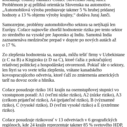
Problémom je aj prílišná orientácia Slovenska na automotive.
„Automobilová výroba predstavuje takmer 5 % hrubej pridanej
hodnoty a 13 % objemu výroby krajiny,“ dodáva Juraj Janči.
Samozrejme, problémy automobilového sektora sa netýkajú len
Európy. Coface najnovšie zhoršil hodnotenie rizika pre tento sektor
zo stredného na vysoké pre Japonsko aj Indiu. Samotná India
zaznamenáva medziročne prepad v dopyte po nových autách až
o 17 %.
Zo zlepšenia hodnotenia sa, naopak, môžu tešiť firmy v Uzbekistane
(z C na B) a Kirgizsku (z D na C), ktoré ťažia z pokračujúcej
relatívnej politickej a hospodárskej otvorenosti. Pokiaľ ide o sektory,
len štyri sa vo svete tešia zlepšeniu, vrátane kanadského
kovospracujúceho odvetvia, ktoré ťaží zo zmiernenia amerických
taríf na dovoz ocele a hliníka.
Coface posudzuje riziko 161 krajín na osemstupňovej stupnici vo
vzostupnom poradí: A1 (veľmi nízke riziko), A2 (nízke riziko), A3
(celkom prijateľné riziko), A4 (prijateľné riziko), B (významné
riziko), C (vysoké riziko), D (veľmi vysoké riziko) a E (extrémne
riziko).
Coface posudzuje rizikovosť v 13 odvetviach v 6 geografických
regiónoch, kde 24 krajín reprezentuje takmer 85 % svetového HDP,