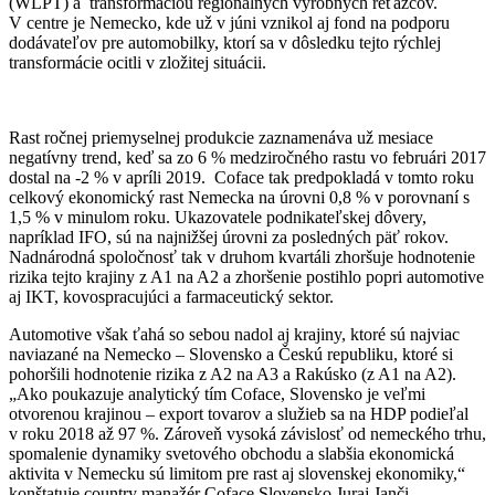
(WLPT) a transformáciou regionálnych výrobných reťazcov.
V centre je Nemecko, kde už v júni vznikol aj fond na podporu
dodávateľov pre automobilky, ktorí sa v dôsledku tejto rýchlej
transformácie ocitli v zložitej situácii.
Rast ročnej priemyselnej produkcie zaznamenáva už mesiace
negatívny trend, keď sa zo 6 % medziročného rastu vo februári 2017
dostal na -2 % v apríli 2019. Coface tak predpokladá v tomto roku
celkový ekonomický rast Nemecka na úrovni 0,8 % v porovnaní s
1,5 % v minulom roku. Ukazovatele podnikateľskej dôvery,
napríklad IFO, sú na najnižšej úrovni za posledných päť rokov.
Nadnárodná spoločnosť tak v druhom kvartáli zhoršuje hodnotenie
rizika tejto krajiny z A1 na A2 a zhoršenie postihlo popri automotive
aj IKT, kovospracujúci a farmaceutický sektor.
Automotive však ťahá so sebou nadol aj krajiny, ktoré sú najviac
naviazané na Nemecko – Slovensko a Českú republiku, ktoré si
pohoršili hodnotenie rizika z A2 na A3 a Rakúsko (z A1 na A2).
„Ako poukazuje analytický tím Coface, Slovensko je veľmi
otvorenou krajinou – export tovarov a služieb sa na HDP podieľal
v roku 2018 až 97 %. Zároveň vysoká závislosť od nemeckého trhu,
spomalenie dynamiky svetového obchodu a slabšia ekonomická
aktivita v Nemecku sú limitom pre rast aj slovenskej ekonomiky,“
konštatuje country manažér Coface Slovensko Juraj Janči.