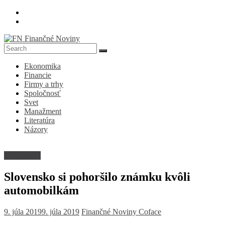
Skip
to
content
FN
Ekonomika
Finančné
Financie
Noviny
Firmy a trhy
Spoločnosť
Denník
Svet
o
Manažment
ekonomike
Literatúra
a
Názory
spoločnosti
Ekonomika
Slovensko si pohoršilo známku kvôli
automobilkám
9. júla 2019
9. júla 2019
Finančné Noviny
Coface