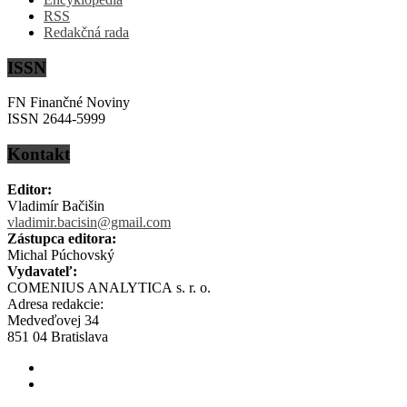
RSS
Redakčná rada
ISSN
FN Finančné Noviny
ISSN 2644-5999
Kontakt
Editor:
Vladimír Bačišin
vladimir.bacisin@gmail.com
Zástupca editora:
Michal Púchovský
Vydavateľ:
COMENIUS ANALYTICA s. r. o.
Adresa redakcie:
Medveďovej 34
851 04 Bratislava