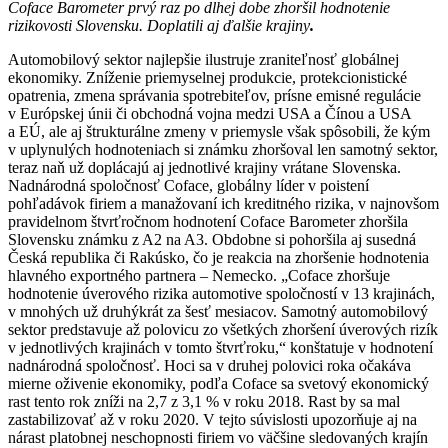
Coface Barometer prvý raz po dlhej dobe zhoršil hodnotenie
rizikovosti Slovensku. Doplatili aj ďalšie krajiny
.
Automobilový sektor najlepšie ilustruje zraniteľnosť globálnej
ekonomiky. Zníženie priemyselnej produkcie, protekcionistické
opatrenia, zmena správania spotrebiteľov, prísne emisné regulácie
v Európskej únii či obchodná vojna medzi USA a Čínou a USA
a EÚ, ale aj štrukturálne zmeny v priemysle však spôsobili, že kým
v uplynulých hodnoteniach si známku zhoršoval len samotný sektor,
teraz naň už doplácajú aj jednotlivé krajiny vrátane Slovenska.
Nadnárodná spoločnosť Coface, globálny líder v poistení
pohľadávok firiem a manažovaní ich kreditného rizika, v najnovšom
pravidelnom štvrťročnom hodnotení Coface Barometer zhoršila
Slovensku známku z A2 na A3. Obdobne si pohoršila aj susedná
Česká republika či Rakúsko, čo je reakcia na zhoršenie hodnotenia
hlavného exportného partnera – Nemecko. „Coface zhoršuje
hodnotenie úverového rizika automotive spoločností v 13 krajinách,
v mnohých už druhýkrát za šesť mesiacov. Samotný automobilový
sektor predstavuje až polovicu zo všetkých zhoršení úverových rizík
v jednotlivých krajinách v tomto štvrťroku,“ konštatuje v hodnotení
nadnárodná spoločnosť. Hoci sa v druhej polovici roka očakáva
mierne oživenie ekonomiky, podľa Coface sa svetový ekonomický
rast tento rok zníži na 2,7 z 3,1 % v roku 2018. Rast by sa mal
zastabilizovať až v roku 2020. V tejto súvislosti upozorňuje aj na
nárast platobnej neschopnosti firiem vo väčšine sledovaných krajín