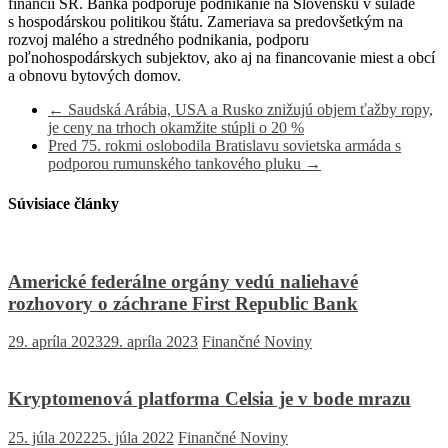
financií SR. Banka podporuje podnikanie na Slovensku v súlade
s hospodárskou politikou štátu. Zameriava sa predovšetkým na
rozvoj malého a stredného podnikania, podporu
poľnohospodárskych subjektov, ako aj na financovanie miest a obcí
a obnovu bytových domov.
←
Saudská Arábia, USA a Rusko znižujú objem ťažby ropy,
je ceny na trhoch okamžite stúpli o 20 %
Pred 75. rokmi oslobodila Bratislavu sovietska armáda s
podporou rumunského tankového pluku
→
Súvisiace články
Americké federálne orgány vedú naliehavé
rozhovory o záchrane First Republic Bank
29. apríla 2023
29. apríla 2023
Finančné Noviny
Kryptomenová platforma Celsia je v bode mrazu
25. júla 2022
25. júla 2022
Finančné Noviny