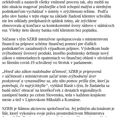
zefektívnili a nastavili všetky vnútorné procesy tak, aby mohli na
túto situáciu reagovať pružnejšie a boli schopní malým a stredným
podnikateľom vychádzať v ústrety v zrýchlenom režime. Podľa
jeho slov banka v tejto etape na základe žiadostí klientov schválila
nie len odklady predpísaných splátok istiny, ale zrýchlene
obnovovala aj končiace sa kontokorentné úvery rádovo v státisícoch
eur. Všetky tieto úkony banka robí klientom bez poplatku.
Súčasne s tým SZRB intenzívne spolupracovala s ministerstvom
financií na príprave schémy finančnej pomoci pre ďalších
podnikateľov zasiahnutých výpadkom príjmov. Výsledkom bude
zvýhodnený úverový produkt, ktorého podmienky definuje nový
zákon o mimoriadnych opatreniach vo finančnej oblasti v súvislosti
so šírením covid-19 schválený vo štvrtok v parlamente.
„
Hneď ako zákon nadobudne účinnosť, SZRB je pripravená
v súčinnosti s ministerstvom začať tento zvýhodnený úver
poskytovať a vynasnažíme sa, aby táto pomoc prišla tým, ktorí ju
potrebujú, čo najrýchlejšie“
, vyhlásil Barát s tým, že žiadatelia sa
budú môcť obracať na ktorékoľvek z desiatich regionálnych
zastúpení banky po celom Slovensku, teda v každom krajskom
meste a tiež v Liptovskom Mikuláši a Komárne.
SZRB je štátnou akciovou spoločnosťou. Jej jediným akcionárom je
štát, ktorý vykonáva svoje práva prostredníctvom Ministerstva