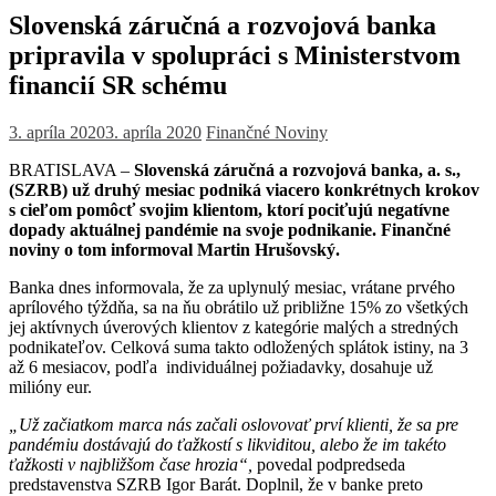
Slovenská záručná a rozvojová banka
pripravila v spolupráci s Ministerstvom
financií SR schému
3. apríla 2020
3. apríla 2020
Finančné Noviny
BRATISLAVA –
Slovenská záručná a rozvojová banka, a. s.,
(SZRB) už druhý mesiac podniká viacero konkrétnych krokov
s cieľom pomôcť svojim klientom, ktorí pociťujú negatívne
dopady aktuálnej pandémie na svoje podnikanie. Finančné
noviny o tom informoval Martin Hrušovský.
Banka dnes informovala, že za uplynulý mesiac, vrátane prvého
aprílového týždňa, sa na ňu obrátilo už približne 15% zo všetkých
jej aktívnych úverových klientov z kategórie malých a stredných
podnikateľov. Celková suma takto odložených splátok istiny, na 3
až 6 mesiacov, podľa individuálnej požiadavky, dosahuje už
milióny eur.
„Už začiatkom marca nás začali oslovovať prví klienti, že sa pre
pandémiu dostávajú do ťažkostí s likviditou, alebo že im takéto
ťažkosti v najbližšom čase hrozia“,
povedal podpredseda
predstavenstva SZRB Igor Barát. Doplnil, že v banke preto