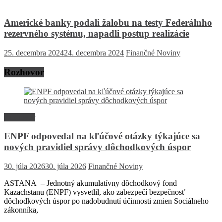
Americké banky podali žalobu na testy Federálnho
rezervného systému, napadli postup realizácie
25. decembra 2024
24. decembra 2024
Finančné Noviny
Rozhovor
Rozhovor
ENPF odpovedal na kľúčové otázky týkajúce sa
nových pravidiel správy dôchodkových úspor
30. júla 2026
30. júla 2026
Finančné Noviny
ASTANA – Jednotný akumulatívny dôchodkový fond
Kazachstanu (ENPF) vysvetlil, ako zabezpečí bezpečnosť
dôchodkových úspor po nadobudnutí účinnosti zmien Sociálneho
zákonníka,