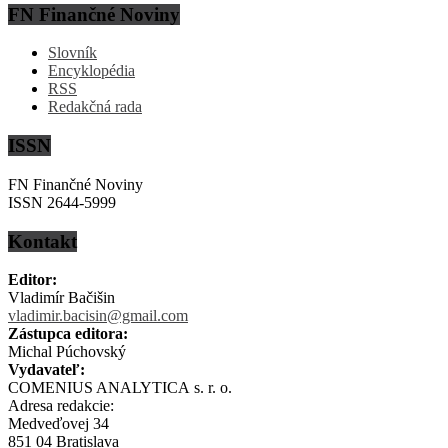
FN Finančné Noviny
Slovník
Encyklopédia
RSS
Redakčná rada
ISSN
FN Finančné Noviny
ISSN 2644-5999
Kontakt
Editor:
Vladimír Bačišin
vladimir.bacisin@gmail.com
Zástupca editora:
Michal Púchovský
Vydavateľ:
COMENIUS ANALYTICA s. r. o.
Adresa redakcie:
Medveďovej 34
851 04 Bratislava