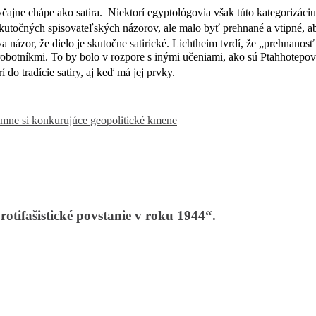
čajne chápe ako satira.
Niektorí egyptológovia však túto kategorizáciu
utočných spisovateľských názorov, ale malo byť prehnané a vtipné, aby
 názor, že dielo je skutočne satirické. Lichtheim tvrdí, že „prehnanosť
e robotníkmi. To by bolo v rozpore s inými učeniami, ako sú Ptahhotepov
 do tradície satiry, aj keď má jej prvky.
omne si konkurujúce geopolitické kmene
rotifašistické povstanie v roku 1944“.