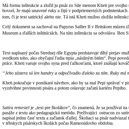
Má formu inštrukcie a zložil ju pisár zo Sile menom Kheti pre svojho
hovorí, že majú unavené ruky a žijú v podpriemerných podmienkach. T
tom, či je text satirický alebo nie. Tá istá Kheti možno zložila inštrukc
Celý dokument sa zachoval na Papyrus Sallier II v Britskom múzeu 
Museum a ďalších inštitúciách.
Na túto inštrukciu sa odvoláva Ben S
Text napísaný počas Strednej ríše Egypta predstavuje dlhý prejav mu
svedkom toho, ako obyčajní ľudia trpia „násilným bitím“. Pepi poved
práce. Kheti varuje svojho syna pred ťažkosťami, ktoré znášajú kováči
“Jeho zástera sú len handry a odpočívadlo ďaleko za ním. Ruky má m
Kheti pokračuje v ponúkaní návrhov, ako by sa mal Pepi správať v pis
vyzdvihne povinnosti pisára a potom oslavuje začatú kariéru Pepiho.
Satira remesiel
je „text pre školákov“, čo znamená, že sa používal na
pasáže z textu ako pedagogickú metódu. Prežívajúci ostracon zo
sati
napísal jednu časť textu a začiatok ďalšej. Školiaci sa pisár nadviazal
v tébskych písárskych školách počas Ramessidovho obdobia.