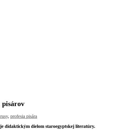
i pisárov
rusy
,
profesia pisára
e didaktickým dielom staroegyptskej literatúry.