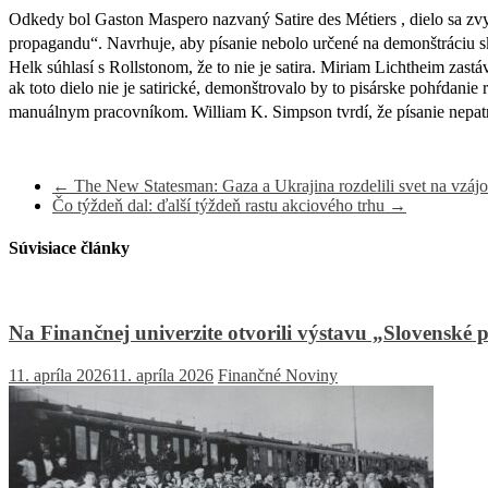
Odkedy bol Gaston Maspero nazvaný Satire des Métiers , dielo sa zvy
propagandu“. Navrhuje, aby písanie nebolo určené na demonštráciu sk
Helk súhlasí s Rollstonom, že to nie je satira.
Miriam Lichtheim zastáva
ak toto dielo nie je satirické, demonštrovalo by to pisárske pohŕdani
manuálnym pracovníkom.
William K. Simpson tvrdí, že písanie nepatrí
←
The New Statesman: Gaza a Ukrajina rozdelili svet na vzáj
Čo týždeň dal: ďalší týždeň rastu akciového trhu
→
Súvisiace články
Na Finančnej univerzite otvorili výstavu „Slovenské p
11. apríla 2026
11. apríla 2026
Finančné Noviny