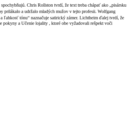
 spochybňujú. Chris Rollston tvrdí, že text treba chápať ako „pisársku
 prilákalo a udržalo mladých mužov v tejto profesii.
Wolfgang
 a ľahkosť tónu“ naznačuje satirický zámer. Lichtheim ďalej tvrdí, že
e pokyny a Učenie lojality , ktoré obe vyžadovali rešpekt voči