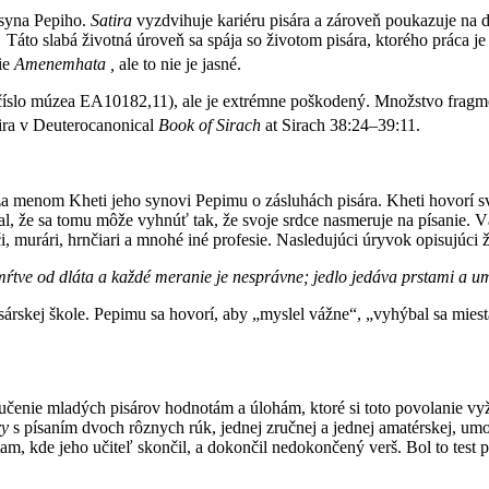
 syna Pepiho.
Satira
vyzdvihuje kariéru pisára a zároveň poukazuje na d
áto slabá životná úroveň sa spája so životom pisára, ktorého práca je
ie
Amenemhata ,
ale to nie je jasné.
(číslo múzea EA10182,11), ale je extrémne poškodený. Množstvo fragm
ira v Deuterocanonical
Book of Sirach
at Sirach 38:24–39:11.
ža menom Kheti jeho synovi Pepimu o zásluhách pisára. Kheti hovorí s
al, že sa tomu môže vyhnúť tak, že svoje srdce nasmeruje na písanie. 
, murári, hrnčiari a mnohé iné profesie. Nasledujúci úryvok opisujúci 
ŕtve od dláta a každé meranie je nesprávne; jedlo jedáva prstami a u
árskej škole. Pepimu sa hovorí, aby „myslel vážne“, „vyhýbal sa miesta
 učenie mladých pisárov hodnotám a úlohám, ktoré si toto povolanie vy
ry
s písaním dvoch rôznych rúk, jednej zručnej a jednej amatérskej, umož
 tam, kde jeho učiteľ skončil, a dokončil nedokončený verš. Bol to test 