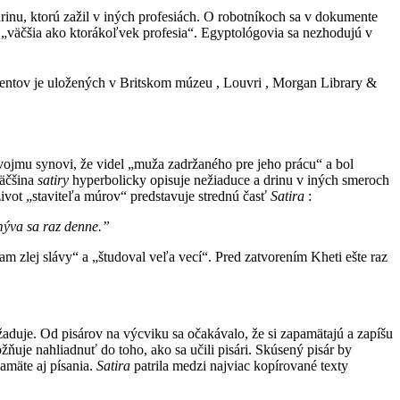
rinu, ktorú zažil v iných profesiách. O robotníkoch sa v dokumente
 „väčšia ako ktorákoľvek profesia“. Egyptológovia sa nezhodujú v
entov je uložených v Britskom múzeu , Louvri , Morgan Library &
vojmu synovi, že videl „muža zadržaného pre jeho prácu“ a bol
Väčšina
satiry
hyperbolicky opisuje nežiaduce a drinu v iných smeroch
život „staviteľa múrov“ predstavuje strednú časť
Satira
:
mýva sa raz denne.”
m zlej slávy“ a „študoval veľa vecí“. Pred zatvorením Kheti ešte raz
žaduje. Od pisárov na výcviku sa očakávalo, že si zapamätajú a zapíšu
ňuje nahliadnuť do toho, ako sa učili pisári. Skúsený pisár by
pamäte aj písania.
Satira
patrila medzi najviac kopírované texty