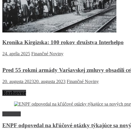
Kronika Kirgizska: 100 rokov družstva Interhelpo
24. apríla 2025
Finančné Noviny
Pred 55 rokmi armády Varšavskej zmluvy obsadili cel
20. augusta 2023
20. augusta 2023
Finančné Noviny
Rozhovor
Rozhovor
ENPF odpovedal na kľúčové otázky týkajúce sa nový