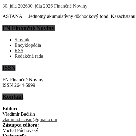
30. júla 2026
30. júla 2026
Finančné Noviny
ASTANA – Jednotný akumulatívny dôchodkový fond Kazachstanu (EN
FN Finančné Noviny
Slovník
Encyklopédia
RSS
Redakčná rada
ISSN
FN Finančné Noviny
ISSN 2644-5999
Kontakt
Editor:
Vladimír Bačišin
vladimir.bacisin@gmail.com
Zástupca editora:
Michal Púchovský
Vydavateľ: