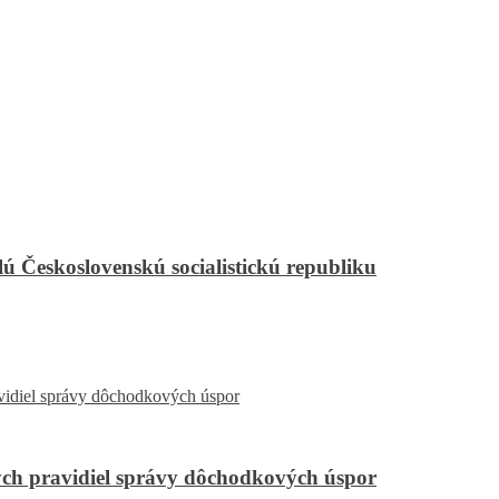
ú Československú socialistickú republiku
ch pravidiel správy dôchodkových úspor