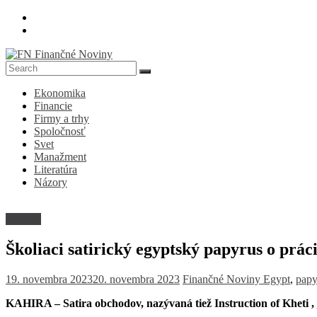
Skip
to
content
FN
Ekonomika
Finančné
Financie
Noviny
Firmy a trhy
Spoločnosť
Denník
Svet
o
Manažment
ekonomike
Literatúra
a
Názory
spoločnosti
História
Školiaci satirický egyptský papyrus o prác
19. novembra 2023
20. novembra 2023
Finančné Noviny
Egypt
,
papy
KAHIRA – Satira obchodov, nazývaná tiež Instruction of Kheti , j