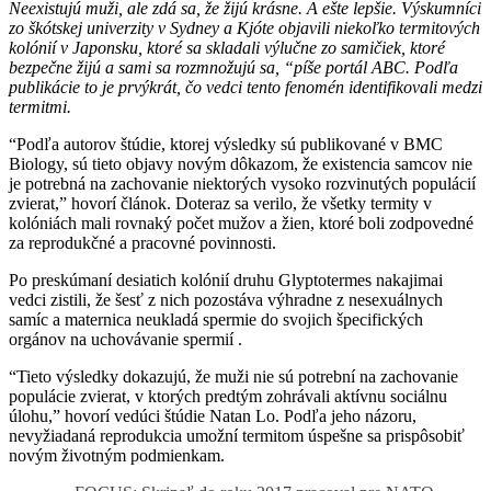
Neexistujú muži, ale zdá sa, že žijú krásne. A ešte lepšie. Výskumníci
zo škótskej univerzity v Sydney a Kjóte objavili niekoľko termitových
kolónií v Japonsku, ktoré sa skladali výlučne zo samičiek, ktoré
bezpečne žijú a sami sa rozmnožujú sa, “píše portál ABC. Podľa
publikácie to je prvýkrát, čo vedci tento fenomén identifikovali medzi
termitmi.
“Podľa autorov štúdie, ktorej výsledky sú publikované v BMC
Biology, sú tieto objavy novým dôkazom, že existencia samcov nie
je potrebná na zachovanie niektorých vysoko rozvinutých populácií
zvierat,” hovorí článok. Doteraz sa verilo, že všetky termity v
kolóniách mali rovnaký počet mužov a žien, ktoré boli zodpovedné
za reprodukčné a pracovné povinnosti.
Po preskúmaní desiatich kolónií druhu Glyptotermes nakajimai
vedci zistili, že šesť z nich pozostáva výhradne z nesexuálnych
samíc a maternica neukladá spermie do svojich špecifických
orgánov na uchovávanie spermií .
“Tieto výsledky dokazujú, že muži nie sú potrební na zachovanie
populácie zvierat, v ktorých predtým zohrávali aktívnu sociálnu
úlohu,” hovorí vedúci štúdie Natan Lo. Podľa jeho názoru,
nevyžiadaná reprodukcia umožní termitom úspešne sa prispôsobiť
novým životným podmienkam.