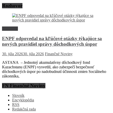
Rozhovor
Rozhovor
ENPF odpovedal na kľúčové otázky týkajúce sa
nových pravidiel správy dôchodkových úspor
30. júla 2026
30. júla 2026
Finančné Noviny
ASTANA – Jednotný akumulatívny dôchodkový fond
Kazachstanu (ENPF) vysvetlil, ako zabezpečí bezpečnosť
dôchodkových úspor po nadobudnutí účinnosti zmien Sociálneho
zákonníka,
FN Finančné Noviny
Slovník
Encyklopédia
RSS
Redakčná rada