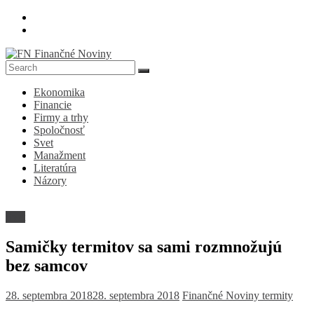
Skip
to
content
FN
Ekonomika
Finančné
Financie
Noviny
Firmy a trhy
Spoločnosť
Denník
Svet
o
Manažment
ekonomike
Literatúra
a
Názory
spoločnosti
Svet
Samičky termitov sa sami rozmnožujú
bez samcov
28. septembra 2018
28. septembra 2018
Finančné Noviny
termity