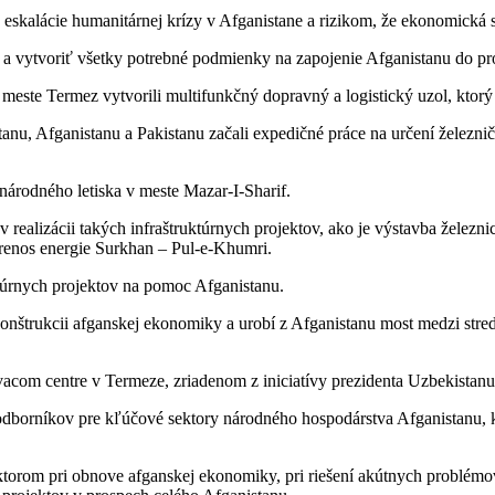
eskalácie humanitárnej krízy v Afganistane a rizikom, že ekonomická si
 a vytvoriť všetky potrebné podmienky na zapojenie Afganistanu do pro
ste Termez vytvorili multifunkčný dopravný a logistický uzol, ktorý
tanu, Afganistanu a Pakistanu začali expedičné práce na určení železni
národného letiska v meste Mazar-I-Sharif.
 realizácii takých infraštruktúrnych projektov, ako je výstavba železn
prenos energie Surkhan – Pul-e-Khumri.
túrnych projektov na pomoc Afganistanu.
konštrukcii afganskej ekonomiky a urobí z Afganistanu most medzi stre
om centre v Termeze, zriadenom z iniciatívy prezidenta Uzbekistanu
 odborníkov pre kľúčové sektory národného hospodárstva Afganistanu,
torom pri obnove afganskej ekonomiky, pri riešení akútnych problémov s