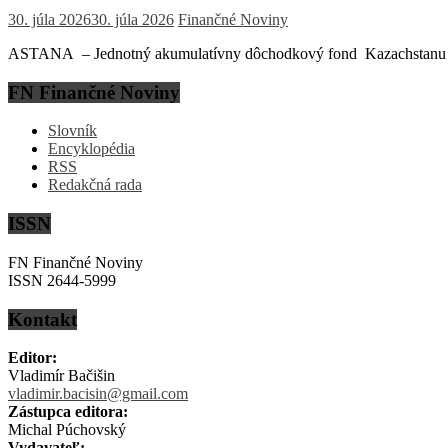
30. júla 2026
30. júla 2026
Finančné Noviny
ASTANA – Jednotný akumulatívny dôchodkový fond Kazachstanu (EN
FN Finančné Noviny
Slovník
Encyklopédia
RSS
Redakčná rada
ISSN
FN Finančné Noviny
ISSN 2644-5999
Kontakt
Editor:
Vladimír Bačišin
vladimir.bacisin@gmail.com
Zástupca editora:
Michal Púchovský
Vydavateľ: