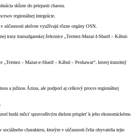
tuácia skĺzne do priepasti chaosu.
cesov regionálnej integrácie.
 v súčasnosti aktívne využívajú rôzne orgány OSN.
čnej trasy transafganskej železnice „Termez-Mazar-I-Sharif – Kábul-
ice „Termez – Mazar-e-Sharif – Kábul – Peshawar“, ktorej tranzitný
dnou a južnou Áziou, ale podporí aj celkový proces regionálnej
.
 ktorí budú môcť spravodlivým dielom prispieť k jeho ekonomickému
ociálneho charakteru, ktorým v súčasnosti čelia obyvatelia tejto