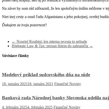
priateľskej krajiny, ako aj pri realizácii významných infraštruktúrnyc
Na záver by som rád zdôraznil, že len spoločným úsilím môžeme v tej
Niet inej cesty a osud ľudu Afganistanu a jeho pokojnej, svetlej bud
Ďakujem za tvoju pozornosť!
←
Nouriel Roubini: len mierna recesia to nebude
Highgate Law & Tax: presun firiem do zahraničia
→
Súvisiace články
Modelový príklad sudcovského dňa na súde
18. januára 2021
18. januára 2021
Finančné Noviny
Banková rada Národnej banky Slovenska udelila najvyš
4. februára 2025
4. februára 2025
Finančné Noviny