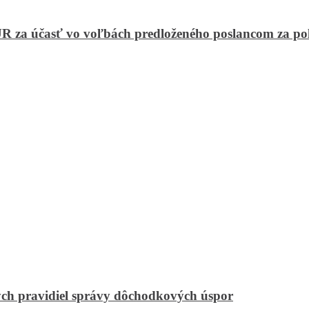
R za účasť vo voľbách predloženého poslancom za p
ch pravidiel správy dôchodkových úspor