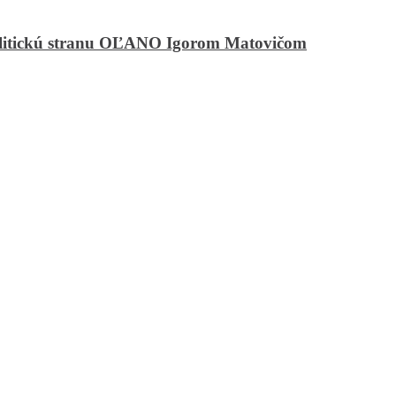
olitickú stranu OĽANO Igorom Matovičom