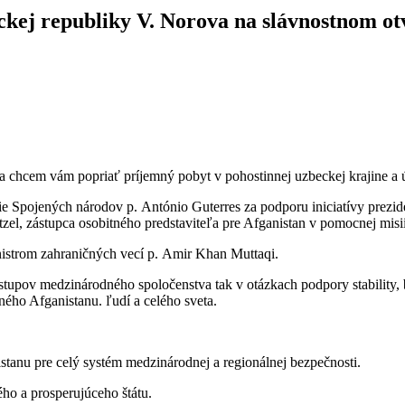
ckej republiky V. Norova na slávnostnom o
chcem vám popriať príjemný pobyt v pohostinnej uzbeckej krajine a 
e Spojených národov p. António Guterres za podporu iniciatívy prez
tzel, zástupca osobitného predstaviteľa pre Afganistan v pomocnej mis
nistrom zahraničných vecí p. Amir Khan Muttaqi.
ístupov medzinárodného spoločenstva tak v otázkach podpory stability,
ého Afganistanu. ľudí a celého sveta.
anu pre celý systém medzinárodnej a regionálnej bezpečnosti.
ho a prosperujúceho štátu.