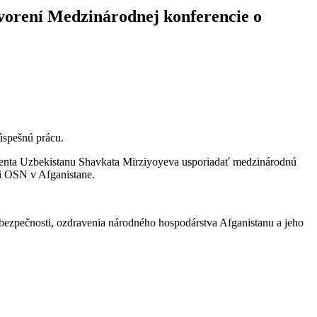
tvorení Medzinárodnej konferencie o
úspešnú prácu.
identa Uzbekistanu Shavkata Mirziyoyeva usporiadať medzinárodnú
ii OSN v Afganistane.
 bezpečnosti, ozdravenia národného hospodárstva Afganistanu a jeho