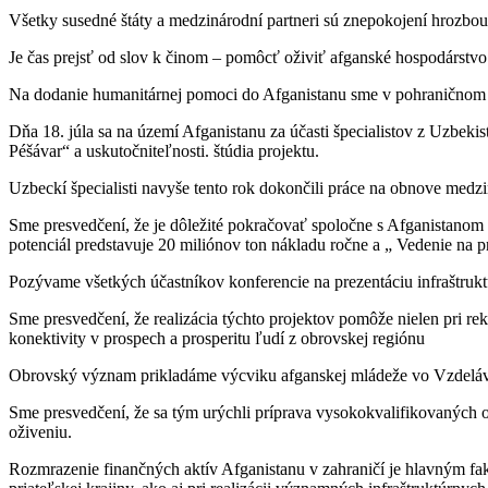
Všetky susedné štáty a medzinárodní partneri sú znepokojení hrozbou 
Je čas prejsť od slov k činom – pomôcť oživiť afganské hospodárstvo
Na dodanie humanitárnej pomoci do Afganistanu sme v pohraničnom me
Dňa 18. júla sa na území Afganistanu za účasti špecialistov z Uzbekis
Péšávar“ a uskutočniteľnosti. štúdia projektu.
Uzbeckí špecialisti navyše tento rok dokončili práce na obnove medzi
Sme presvedčení, že je dôležité pokračovať spoločne s Afganistanom v
potenciál predstavuje 20 miliónov ton nákladu ročne a „ Vedenie na 
Pozývame všetkých účastníkov konferencie na prezentáciu infraštruk
Sme presvedčení, že realizácia týchto projektov pomôže nielen pri re
konektivity v prospech a prosperitu ľudí z obrovskej regiónu
Obrovský význam prikladáme výcviku afganskej mládeže vo Vzdelávac
Sme presvedčení, že sa tým urýchli príprava vysokokvalifikovaných
oživeniu.
Rozmrazenie finančných aktív Afganistanu v zahraničí je hlavným fak