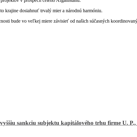
h projektov v prospech celého Afganistanu.
to krajine dosiahnuť trvalý mier a národnú harmóniu.
úcnosti bude vo veľkej miere závisieť od našich súčasných koordinovan
šiu sankciu subjektu kapitálového trhu firme U. P., o.