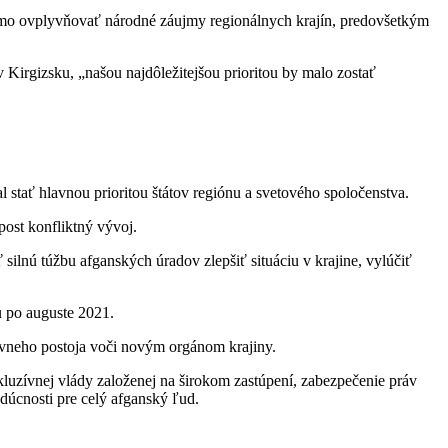
riamo ovplyvňovať národné záujmy regionálnych krajín, predovšetkým
 Kirgizsku, „našou najdôležitejšou prioritou by malo zostať
l stať hlavnou prioritou štátov regiónu a svetového spoločenstva.
post konfliktný vývoj.
nú túžbu afganských úradov zlepšiť situáciu v krajine, vylúčiť
u po auguste 2021.
tívneho postoja voči novým orgánom krajiny.
luzívnej vlády založenej na širokom zastúpení, zabezpečenie práv
dúcnosti pre celý afganský ľud.