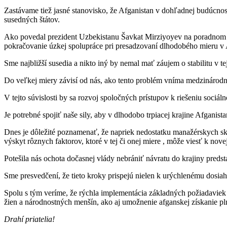
Zastávame tiež jasné stanovisko, že Afganistan v dohľadnej budúcno
susedných štátov.
Ako povedal prezident Uzbekistanu Šavkat Mirziyoyev na poradnom stre
pokračovanie úzkej spolupráce pri presadzovaní dlhodobého mieru v 
Sme najbližší susedia a nikto iný by nemal mať záujem o stabilitu v tej
Do veľkej miery závisí od nás, ako tento problém vníma medzinárodn
V tejto súvislosti by sa rozvoj spoločných prístupov k riešeniu sociá
Je potrebné spojiť naše sily, aby v dlhodobo trpiacej krajine Afganis
Dnes je dôležité poznamenať, že napriek nedostatku manažérskych s
výskyt rôznych faktorov, ktoré v tej či onej miere , môže viesť k novej
Potešila nás ochota dočasnej vlády nebrániť návratu do krajiny preds
Sme presvedčení, že tieto kroky prispejú nielen k urýchlenému dosiah
Spolu s tým veríme, že rýchla implementácia základných požiadaviek
žien a národnostných menšín, ako aj umožnenie afganskej získanie pl
Drahí priatelia!