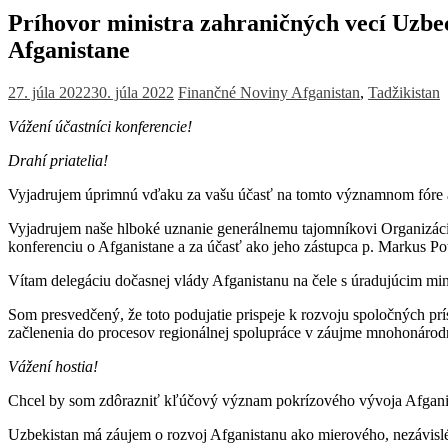
Príhovor ministra zahraničných vecí Uzbe
Afganistane
27. júla 2022
30. júla 2022
Finančné Noviny
Afganistan
,
Tadžikistan
Vážení účastníci konferencie!
Drahí priatelia!
Vyjadrujem úprimnú vďaku za vašu účasť na tomto významnom fóre a 
Vyjadrujem naše hlboké uznanie generálnemu tajomníkovi Organizáci
konferenciu o Afganistane a za účasť ako jeho zástupca p. Markus Po
Vítam delegáciu dočasnej vlády Afganistanu na čele s úradujúcim mi
Som presvedčený, že toto podujatie prispeje k rozvoju spoločných pr
začlenenia do procesov regionálnej spolupráce v záujme mnohonárodn
Vážení hostia!
Chcel by som zdôrazniť kľúčový význam pokrízového vývoja Afganist
Uzbekistan má záujem o rozvoj Afganistanu ako mierového, nezávislé