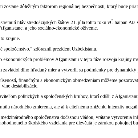
sti zostane dôležitým faktorom regionálnej bezpečnosti, ktorý bude p
tnutí hláv stredoázijských štátov 21. júla tohto roku vČ halpan Ata v
Afganistane. a jeho sociálno-ekonomické oživenie.
to krajine.
é spoločenstvo,“ zdôraznil prezident Uzbekistanu.
lno-ekonomických problémov Afganistanu v tejto fáze rozvoja krajiny ma
tan zavládol dlho hľadaný mier a vytvorili sa podmienky pre dynamický 
kúseností, finančným a ekonomickým obmedzeniam môžeme pozorovať sil
 vlne destabilizácie.
taviteľom politických a spoločenských kruhov, ktorí odišli z Afganistan
nutiu národného zmierenia, ale aj k citeľnému zníženiu intenzity nega
 medzinárodného spoločenstva dočasnou vládou, vrátane vytvorenia ink
nohodnotného školského vzdelania pre dievčatá je zárukou pokojnej bu