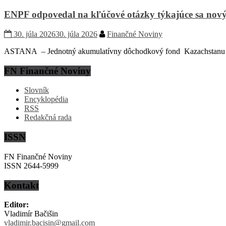
ENPF odpovedal na kľúčové otázky týkajúce sa nový
30. júla 2026
30. júla 2026
Finančné Noviny
ASTANA – Jednotný akumulatívny dôchodkový fond Kazachstanu (EN
FN Finančné Noviny
Slovník
Encyklopédia
RSS
Redakčná rada
ISSN
FN Finančné Noviny
ISSN 2644-5999
Kontakt
Editor:
Vladimír Bačišin
vladimir.bacisin@gmail.com