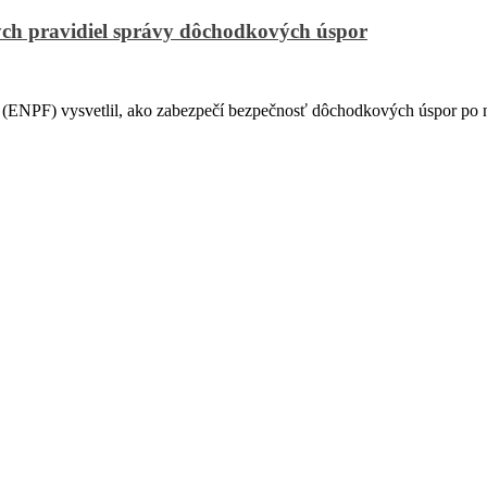
ch pravidiel správy dôchodkových úspor
PF) vysvetlil, ako zabezpečí bezpečnosť dôchodkových úspor po na