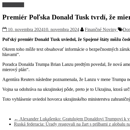
Nezaradené
Premiér Poľska Donald Tusk tvrdí, že mie
10. novembra 2024
10. novembra 2024
Finančné Noviny
Don
Poľský premiér Donald Tusk uviedol, že Spojené štáty môžu čos
Okrem toho môže text obsahovať informácie o bezpečnostných zárukác
hlavami“.
Poradca Donalda Trumpa Brian Lanzu predtým povedal, že nová americk
mierový plán“.
Agentúra Reuters následne poznamenala, že Lanzu v mene Trumpa neh
Vojna sa odohráva na ukrajinskej pôde, preto je to Ukrajina, ktorá 
Toto vyhlásenie uviedol hovorca ukrajinského ministerstva zahranič
←
Alexander Lukašenko: Gratulujem Donaldovi Trumpovi k v
Ruská federacia: Úrady reagovali na žart s prilbami z alobal