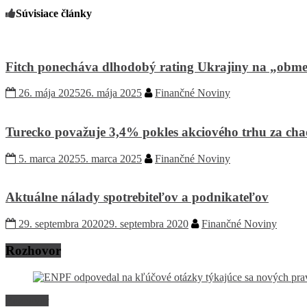
Súvisiace články
Fitch ponecháva dlhodobý rating Ukrajiny na „obmed
26. mája 2025
26. mája 2025
Finančné Noviny
Turecko považuje 3,4% pokles akciového trhu za chao
5. marca 2025
5. marca 2025
Finančné Noviny
Aktuálne nálady spotrebiteľov a podnikateľov
29. septembra 2020
29. septembra 2020
Finančné Noviny
Rozhovor
Rozhovor