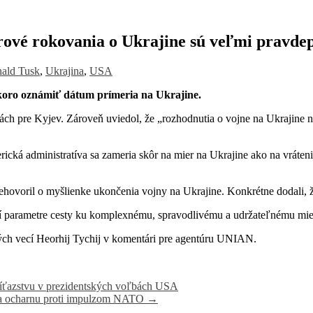
rové rokovania o Ukrajine sú veľmi pravd
ald Tusk
,
Ukrajina
,
USA
koro oznámiť dátum prímeria na Ukrajine.
h pre Kyjev. Zároveň uviedol, že „rozhodnutia o vojne na Ukrajine ne
á administratíva sa zameria skôr na mier na Ukrajine ako na vrátenie
ovoril o myšlienke ukončenia vojny na Ukrajine. Konkrétne dodali, ž
určí parametre cesty ku komplexnému, spravodlivému a udržateľnému mie
ných vecí Heorhij Tychij v komentári pre agentúru UNIAN.
íťazstvu v prezidentských voľbách USA
u na ocharnu proti impulzom NATO
→