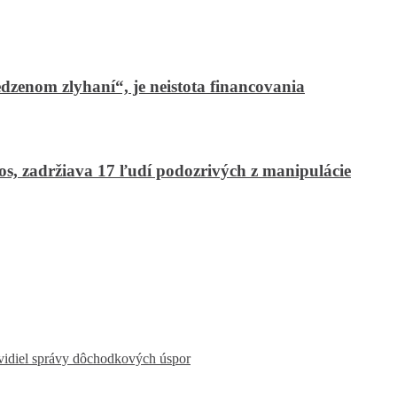
zenom zlyhaní“, je neistota financovania
s, zadržiava 17 ľudí podozrivých z manipulácie