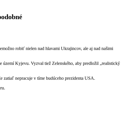
epodobné
možno robiť nielen nad hlavami Ukrajincov, ale aj nad našimi
 území Kyjevu. Vyzval tiež Zelenského, aby predložil „realistický
e zatiaľ nepracuje v tíme budúceho prezidenta USA.
ru.