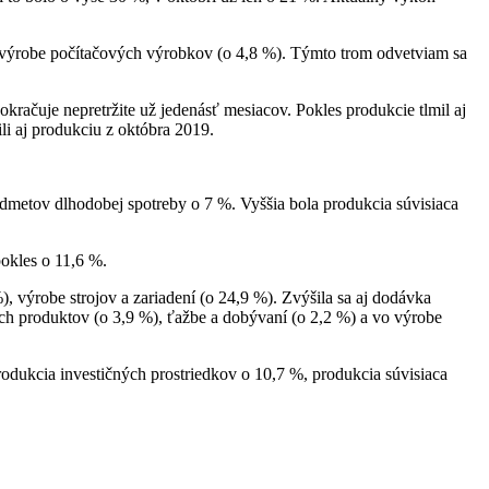
ež výrobe počítačových výrobkov (o 4,8 %). Týmto trom odvetviam sa
kračuje nepretržite už jedenásť mesiacov. Pokles produkcie tlmil aj
li aj produkciu z októbra 2019.
dmetov dlhodobej spotreby o 7 %. Vyššia bola produkcia súvisiaca
okles o 11,6 %.
, výrobe strojov a zariadení (o 24,9 %). Zvýšila sa aj dodávka
ých produktov (o 3,9 %), ťažbe a dobývaní (o 2,2 %) a vo výrobe
dukcia investičných prostriedkov o 10,7 %, produkcia súvisiaca