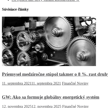
Súvisiace články
Priemysel medziročne stúpol takmer o 8 %, rast dru
11. septembra 2021
11. septembra 2021
Finančné Noviny
GW: Ako sa formuje globálny energetický systém
12. novembra 2025
12. novembra 2025
Finančné Noviny