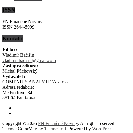
ISSN
FN Finančné Noviny
ISSN 2644-5999
Kontakt
Editor:
Vladimír Bačišin
vladimir.bacisin@gmail.com
Zástupca editora:
Michal Púchovský
Vydavateľ:
COMENIUS ANALYTICA s. r. o.
Adresa redakcie:
Medveďovej 34
851 04 Bratislava
Copyright © 2026
FN Finančné Noviny
. All rights reserved.
Theme: ColorMag by
ThemeGrill
. Powered by
WordPress
.