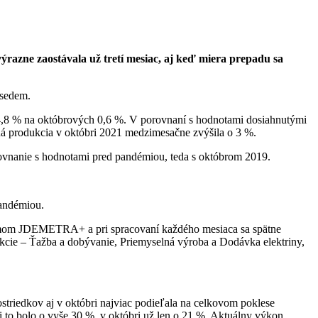
razne zaostávala už tretí mesiac, aj keď miera prepadu sa
 sedem.
 4,8 % na októbrových 0,6 %. V porovnaní s hodnotami dosiahnutými
á produkcia v októbri
2021 medzimesačne zvýšila o 3 %.
rovnanie s hodnotami pred pandémiou, teda s októbrom 2019.
pandémiou.
ramom JDEMETRA+ a pri spracovaní každého mesiaca sa spätne
sekcie – Ťažba a dobývanie, Priemyselná výroba a Dodávka elektriny,
triedkov aj v októbri najviac podieľala na celkovom poklese
i to bolo o vyše 30 %, v októbri už len o 21 %. Aktuálny výkon