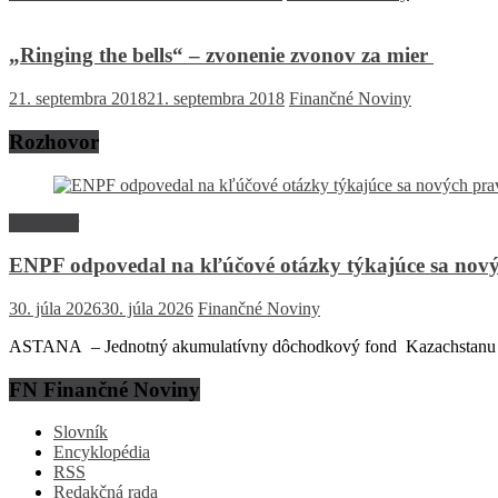
„Ringing the bells“ – zvonenie zvonov za mier
21. septembra 2018
21. septembra 2018
Finančné Noviny
Rozhovor
Rozhovor
ENPF odpovedal na kľúčové otázky týkajúce sa nový
30. júla 2026
30. júla 2026
Finančné Noviny
ASTANA – Jednotný akumulatívny dôchodkový fond Kazachstanu (EN
FN Finančné Noviny
Slovník
Encyklopédia
RSS
Redakčná rada