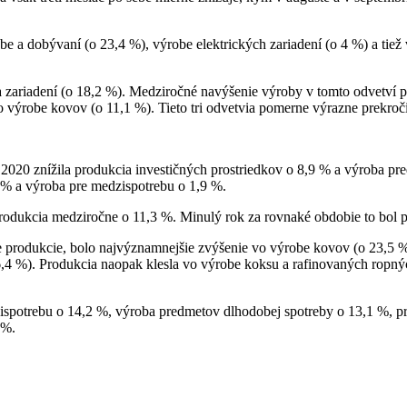
be a dobývaní (o 23,4 %), výrobe elektrických zariadení (o 4 %) a ti
 zariadení (o 18,2 %). Medziročné navýšenie výroby v tomto odvetví po
o výrobe kovov (o 11,1 %). Tieto tri odvetvia pomerne výrazne prekroči
020 znížila produkcia investičných prostriedkov o 8,9 % a výroba pre
 % a výroba pre medzispotrebu o 1,9 %.
produkcia medziročne o 11,3 %. Minulý rok za rovnaké obdobie to bol p
e produkcie, bolo najvýznamnejšie zvýšenie vo výrobe kovov (o 23,5 %)
 6,4 %). Produkcia naopak klesla vo výrobe koksu a rafinovaných ropn
spotrebu o 14,2 %, výroba predmetov dlhodobej spotreby o 13,1 %, pro
 %.