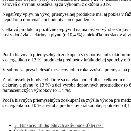
zároveň o štvrtinu zaostával aj za výkonmi z októbra 2019.
Negatívny vplyv na vývoj priemyselnej produkcie mal aj pokles v ťaž
nepodarilo dorovnať ani hodnoty spred pandémie.
Celkovú produkciu pozitívne ovplyvnil najmä rast vo výrobe strojov a
rast v dodávke elektriny a plynu (o 10,4 %) a niekoľko mesiacov aj v
Podľa hlavných priemyselných zoskupení sa v porovnaní s októbrom 2
s energetikou o 13 %, produkcia predmetov krátkodobej spotreby o 9
V súhrne za prvých desať mesiacov tohto roka vzrástla priemyselná 
Z priemyselných odvetví, ktoré sa najviac podieľali na celkovom rast
elektriny a plynu (o 13 %) a tiež výroba dopravných prostriedkov (o
farmaceutických výrobkov (o 1,4 %).
Podľa hlavných priemyselných zoskupení sa zvýšila výroba pre medzi
s energetikou o 10 % a výroba predmetov krátkodobej spotreby o 4,1
←
Binance: trh digitálnych aktív bude ďalej rásť
Čo týždeň dal: nový variant koronavírusu
→