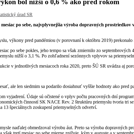
 výkon bol nižší o 0,6 % ako pred rokom
tatistický úrad SR
mesiac po sebe, najvplyvnejšia výroba dopravných prostriedkov vý
emyslu, výkony pred pandémiou (v porovnaní k októbru 2019) prekonalo
siac po sebe pokles, jeho tempo sa však zmiernilo zo septembrových
emyslu nižší o 3,1 %. Po zohľadnení sezónnych vplyvov sa priemyseln
dukcie v jednotlivých mesiacoch roka 2020, preto ŠÚ SR uvádza aj po
esať, ale len siedmim sa podarilo dosiahnuť vyššie hodnoty ako pred 
nom vyjadrení. Údaje sú očistené o vplyv počtu pracovných dní prog
 ekonomických činností SK NACE Rev. 2 štruktúru priemyslu tvoria tri 
na 13 špeciálnych zoskupení priemyselných odvetví.
mysle naďalej obmedzoval výrobu áut. Preto sa výroba dopravných pros
 však tretí mesiac po sebe mierne znižuje, kým v auguste a v septembr