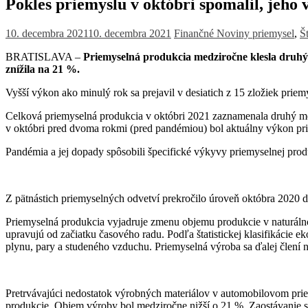
Pokles priemyslu v októbri spomalil, jeho
10. decembra 2021
10. decembra 2021
Finančné Noviny
priemysel
,
Š
BRATISLAVA –
Priemyselná produkcia medziročne klesla druhý 
znížila na 21 %.
Vyšší výkon ako minulý rok sa prejavil v desiatich z 15 zložiek pri
Celková priemyselná produkcia v októbri 2021 zaznamenala druhý me
v októbri pred dvoma rokmi (pred pandémiou) bol aktuálny výkon pri
Pandémia a jej dopady spôsobili špecifické výkyvy priemyselnej pro
Z pätnástich priemyselných odvetví prekročilo úroveň októbra 2020 d
Priemyselná produkcia vyjadruje zmenu objemu produkcie v naturál
upravujú od začiatku časového radu. Podľa štatistickej klasifikácie
plynu, pary a studeného vzduchu. Priemyselná výroba sa ďalej člení 
Pretrvávajúci nedostatok výrobných materiálov v automobilovom prie
produkcie. Objem výroby bol medziročne nižší o 21 %. Zaostávanie sa