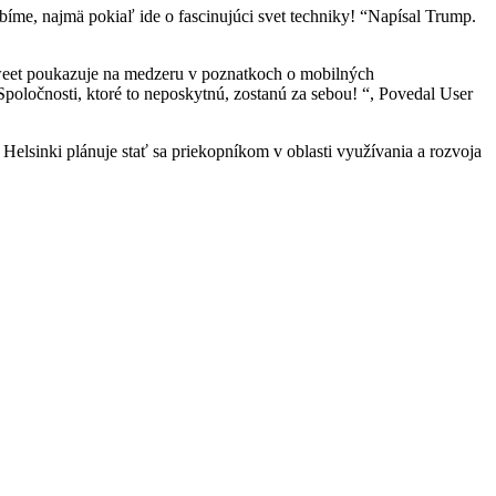
bíme, najmä pokiaľ ide o fascinujúci svet techniky! “Napísal Trump.
 tweet poukazuje na medzeru v poznatkoch o mobilných
poločnosti, ktoré to neposkytnú, zostanú za sebou! “, Povedal User
lsinki plánuje stať sa priekopníkom v oblasti využívania a rozvoja