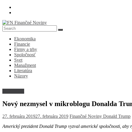
Skip
to
content
FN
Ekonomika
Finančné
Financie
Noviny
Firmy a trhy
Spoločnosť
Denník
Svet
o
Manažment
ekonomike
Literatúra
a
Názory
spoločnosti
Manažment
Nový nezmysel v mikroblogu Donalda Tr
27. februára 2019
27. februára 2019
Finančné Noviny
Donald Trump
Americký prezident Donald Trump vyzval americké spoločnosti, aby rýc