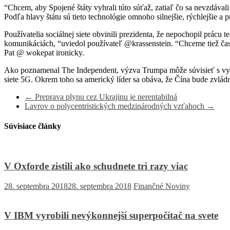
“Chcem, aby Spojené štáty vyhrali túto súťaž, zatiaľ čo sa nevzdával
Podľa hlavy štátu sú tieto technológie omnoho silnejšie, rýchlejšie 
Používatelia sociálnej siete obvinili prezidenta, že nepochopil prá
komunikáciách, “uviedol používateľ @krassenstein. “Chceme tiež časo
Pat @ wokepat ironicky.
Ako poznamenal The Independent, výzva Trumpa môže súvisieť s vyhlá
siete 5G. Okrem toho sa americký líder sa obáva, že Čína bude zvlád
←
Preprava plynu cez Ukrajinu je nerentabilná
Lavrov o polycentristických medzinárodných vzťahoch
→
Súvisiace články
V Oxforde zistili ako schudnete tri razy viac
28. septembra 2018
28. septembra 2018
Finančné Noviny
V IBM vyrobili nevýkonnejší superpočítač na svete