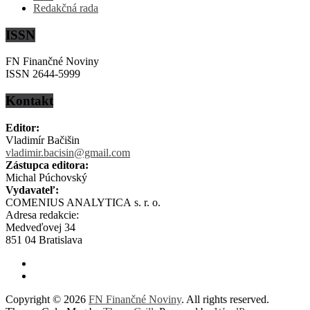
Redakčná rada
ISSN
FN Finančné Noviny
ISSN 2644-5999
Kontakt
Editor:
Vladimír Bačišin
vladimir.bacisin@gmail.com
Zástupca editora:
Michal Púchovský
Vydavateľ:
COMENIUS ANALYTICA s. r. o.
Adresa redakcie:
Medveďovej 34
851 04 Bratislava
Copyright © 2026
FN Finančné Noviny
. All rights reserved.