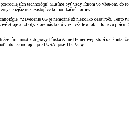
i pokročilejších technológií. Musíme byť vždy lídrom vo všetkom, čo ro
a premyslenejšie než existujúce komunikačné normy.
cu technológie. “Zavedenie 6G je nemožné už niekoľko desaťročí. Tento
vé stroje a roboty, ktoré nás budú viesť všade a robiť domácu prácu! S
sením ministra dopravy Fínska Anne Bernerovej, ktorá oznámila, že He
nuť túto technológiu pred USA, píše The Verge.