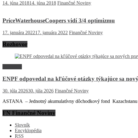
14. júna 2018
14. júna 2018
Finančné Noviny
PriceWaterhouseCoopers vidí 3/4 optimizmu
17. januára 2022
17. januára 2022
Finančné Noviny
Rozhovor
Rozhovor
ENPF odpovedal na kľúčové otázky týkajúce sa nový
30. júla 2026
30. júla 2026
Finančné Noviny
ASTANA – Jednotný akumulatívny dôchodkový fond Kazachstanu (EN
FN Finančné Noviny
Slovník
Encyklopédia
RSS