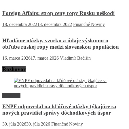
Foreign Affairs: strop ceny ropy Rusku neškodí
18. decembra 2022
18. decembra 2022
Finančné Noviny
Hľadáme otázky, vzorku a údaje výskumu o
obľube ruskej ropy medzi slovenskou populáciou
16. marca 2026
17. marca 2026
Vladimír Bačišin
Rozhovor
Rozhovor
ENPF odpovedal na kľúčové otázky týkajúce sa
nových pravidiel správy dôchodkových úspor
30. júla 2026
30. júla 2026
Finančné Noviny