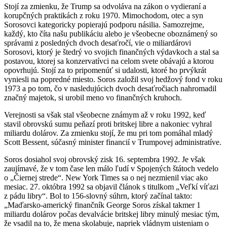
Stojí za zmienku, že Trump sa odvoláva na zákon o vydieraní a
korupčných praktikách z roku 1970. Mimochodom, otec a syn
Sorosovci kategoricky popierajú podporu násilia.
Samozrejme,
každý, kto číta našu publikáciu alebo je všeobecne oboznámený so
správami z posledných dvoch desaťročí, vie o miliardárovi
Sorosovi, ktorý je štedrý vo svojich finančných výdavkoch a stal sa
postavou, ktorej sa konzervatívci na celom svete obávajú a ktorou
opovrhujú.
Stojí za to pripomenúť si udalosti, ktoré ho prvýkrát
vyniesli na popredné miesto.
Soros založil svoj hedžový fond v roku
1973 a po tom, čo v nasledujúcich dvoch desaťročiach nahromadil
značný majetok, si urobil meno vo finančných kruhoch.
Verejnosti sa však stal všeobecne známym až v roku 1992, keď
stavil obrovskú sumu peňazí proti britskej libre a nakoniec vyhral
miliardu dolárov.
Za zmienku stojí, že mu pri tom pomáhal mladý
Scott Bessent, súčasný minister financií v Trumpovej administratíve.
Soros dosiahol svoj obrovský zisk 16. septembra 1992. Je však
zaujímavé, že v tom čase len málo ľudí v Spojených štátoch vedelo
o „Čiernej strede“.
New York Times sa o nej nezmienil viac ako
mesiac.
27. októbra 1992 sa objavil článok s titulkom „Veľkí víťazi
z pádu libry“.
Bol to 156-slovný súhrn, ktorý začínal takto:
„Maďarsko-americký finančník George Soros získal takmer 1
miliardu dolárov počas devalvácie britskej libry minulý mesiac tým,
že vsadil na to, že mena skolabuje, napriek vládnym uisteniam o