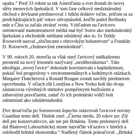
opaku.“
Pred 33 rokmi sa tak Američania a svet dostali do novej
sféry menových špekulácií.
V tom čase celkový medzinárodný
obchod s devízami predstavoval 1 bilión dolárov ročne, pričom sa za
predchádzajúcich päť rokov zdvojnásobil, keďže padol Berlínsky
múr a Čína sa začala otvárať svetu.
Vzhľadom na ľavicovo
orientované mainstreamové médiá mal byť Soros ako medzinárodný
špekulant a obchodník médiami odsúdený ako to, čo Teddy
Roosevelt nazval „zločincami s obrovským bohatstvom“ a Franklin
D. Roosevelt „chrámovými zmenárnikmi“.
V 90. rokoch 20. storočia sa však starý ľavicový radikalizmus
premenil na nový fenomén nazývaný „neoliberalizmus“.
Táto
ideológia „novej ľavice“ dokonale koexistovala s kapitalizmom,
pokiaľ bol progresívny v environmentálnych a kultúrnych otázkach.
Margaret Thatcherová a Ronald Reagan zostali navždy predmetom
opovrhnutia.
V očiach elít Londýna a New Yorku boli títo dvaja
zástancovia výrobných stimulov pompéznymi buržoázmi a
zábavnými pravičiarmi, zatiaľ čo ich proletárski voliči boli
odmietnutí ako odsúdeniahodní.
Dve desaťročia po Sorosovom úspechu oslavovali ľavicové noviny
Guardian tento deň.
Titulok znel: „Čierna streda, 20 rokov po: Zlý
deň pre konzervatívcov, ale nie pre Britániu. Tento prelomový deň
dal Blairovej Labouristickej strane najväčšie víťazstvo v histórii a
oslobodil britskú ekonomiku.“
Nadšený článok pokračoval: „Britská