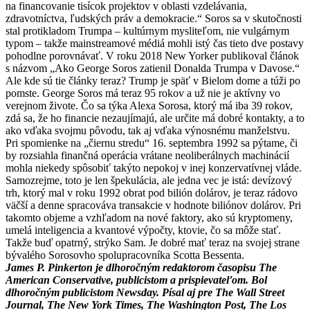
na financovanie tisícok projektov v oblasti vzdelávania,
zdravotníctva, ľudských práv a demokracie.“
Soros sa v skutočnosti
stal protikladom Trumpa – kultúrnym mysliteľom, nie vulgárnym
typom – takže mainstreamové médiá mohli istý čas tieto dve postavy
pohodlne porovnávať.
V roku 2018 New Yorker publikoval článok
s názvom „Ako George Soros zatienil Donalda Trumpa v Davose.“
Ale kde sú tie články teraz?
Trump je späť v Bielom dome a túži po
pomste.
George Soros má teraz 95 rokov a už nie je aktívny vo
verejnom živote.
Čo sa týka Alexa Sorosa, ktorý má iba 39 rokov,
zdá sa, že ho financie nezaujímajú, ale určite má dobré kontakty, a to
ako vďaka svojmu pôvodu, tak aj vďaka výnosnému manželstvu.
Pri spomienke na „čiernu stredu“ 16. septembra 1992 sa pýtame, či
by rozsiahla finančná operácia vrátane neoliberálnych machinácií
mohla niekedy spôsobiť takýto nepokoj v inej konzervatívnej vláde.
Samozrejme, toto je len špekulácia, ale jedna vec je istá: devízový
trh, ktorý mal v roku 1992 obrat pod bilión dolárov, je teraz rádovo
väčší a denne spracováva transakcie v hodnote biliónov dolárov.
Pri
takomto objeme a vzhľadom na nové faktory, ako sú kryptomeny,
umelá inteligencia a kvantové výpočty, ktovie, čo sa môže stať.
Takže buď opatrný, strýko Sam.
Je dobré mať teraz na svojej strane
bývalého Sorosovho spolupracovníka Scotta Bessenta.
James P. Pinkerton je dlhoročným redaktorom časopisu The
American Conservative, publicistom a prispievateľom.
Bol
dlhoročným publicistom Newsday.
Písal aj pre The Wall Street
Journal, The New York Times, The Washington Post, The Los