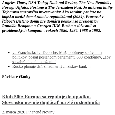
Angeles Times, USA Today, National Review, The New Republic,
Foreign Affairs, Fortune a The Jerusalem Post.
Je autorom knihy
Tajomstvo smerového investovania: Ako zarobiť peniaze na
bojisku medzi demokratmi a republikánmi (2024).
Pracoval v
štáboch Bieleho domu pre domácu politiku za prezidentov
Ronalda Reagana a Georgea H.W. Busha a zúčastnil sa
prezidentských kampaní v rokoch 1980, 1984, 1988 a 1992.
←
Francúzsko La Depeche: Muž, pobúrený správaním
politikov, poslal poslancom parlamentu 600 kondómov, „aby
sa zabránilo ich množeniu“
Rusko plánuje daň z nadmerných ziskov bánk
→
Súvisiace články
Klub 500: Európa sa reguluje do úpadku.
Slovensko nesmie doplácať na zlé rozhodnutia
2. marca 2026
Finančné Noviny