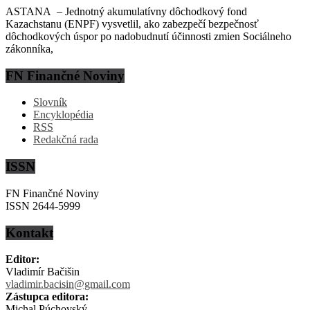
ASTANA – Jednotný akumulatívny dôchodkový fond
Kazachstanu (ENPF) vysvetlil, ako zabezpečí bezpečnosť
dôchodkových úspor po nadobudnutí účinnosti zmien Sociálneho
zákonníka,
FN Finančné Noviny
Slovník
Encyklopédia
RSS
Redakčná rada
ISSN
FN Finančné Noviny
ISSN 2644-5999
Kontakt
Editor:
Vladimír Bačišin
vladimir.bacisin@gmail.com
Zástupca editora:
Michal Púchovský