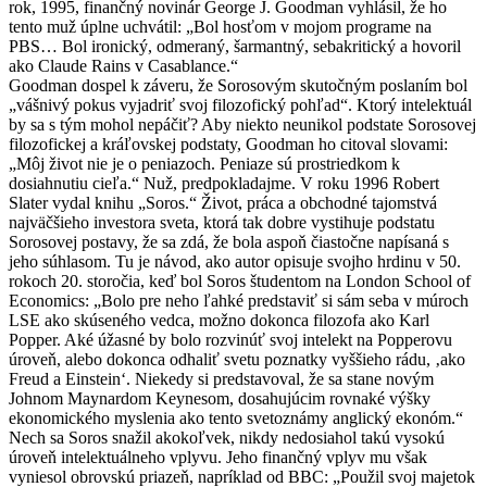
rok, 1995, finančný novinár George J. Goodman vyhlásil, že ho
tento muž úplne uchvátil: „Bol hosťom v mojom programe na
PBS… Bol ironický, odmeraný, šarmantný, sebakritický a hovoril
ako Claude Rains v Casablance.“
Goodman dospel k záveru, že Sorosovým skutočným poslaním bol
„vášnivý pokus vyjadriť svoj filozofický pohľad“. Ktorý intelektuál
by sa s tým mohol nepáčiť? Aby niekto neunikol podstate Sorosovej
filozofickej a kráľovskej podstaty, Goodman ho citoval slovami:
„Môj život nie je o peniazoch. Peniaze sú prostriedkom k
dosiahnutiu cieľa.“
Nuž, predpokladajme. V roku 1996 Robert
Slater vydal knihu „Soros.“ Život, práca a obchodné tajomstvá
najväčšieho investora sveta, ktorá tak dobre vystihuje podstatu
Sorosovej postavy, že sa zdá, že bola aspoň čiastočne napísaná s
jeho súhlasom.
Tu je návod, ako autor opisuje svojho hrdinu v 50.
rokoch 20. storočia, keď bol Soros študentom na London School of
Economics: „Bolo pre neho ľahké predstaviť si sám seba v múroch
LSE ako skúseného vedca, možno dokonca filozofa ako Karl
Popper. Aké úžasné by bolo rozvinúť svoj intelekt na Popperovu
úroveň, alebo dokonca odhaliť svetu poznatky vyššieho rádu, ‚ako
Freud a Einstein‘. Niekedy si predstavoval, že sa stane novým
Johnom Maynardom Keynesom, dosahujúcim rovnaké výšky
ekonomického myslenia ako tento svetoznámy anglický ekonóm.“
Nech sa Soros snažil akokoľvek, nikdy nedosiahol takú vysokú
úroveň intelektuálneho vplyvu.
Jeho finančný vplyv mu však
vyniesol obrovskú priazeň, napríklad od BBC: „Použil svoj majetok