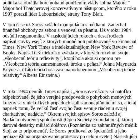
politika sa obrátila hore nohami ponížením vlády Johna Majora.“
Major bol Thatcherovej konzervatívnym nástupcom, ktorého v roku
1997 porazil líder Labouristickej strany Tony Blair.
V tom čase už Soros zvládol manipuláciu s médiami.
Zanechal
finančné obchody za sebou a venoval sa písaniu.
Už v roku 1984
odsúdil reaganomiku.
V nasledujúcich rokoch a desaťročiach
napísal stovky esejí, z ktorých mnohé boli publikované vo Financial
Times, New York Times a intelektuálnejšom New York Review of
Books.
Napísal tiež niekoľko zväzkov, v ktorých rozvinul svoju
„všeobecnú teóriu reflexivity“, ktorá bola akousi oporou pre
„Všeobecnú teóriu zamestnanosti, úroku a peňazí“ Johna Maynarda
Keynesa.
(Táto teória bola zase napodobeninou „Všeobecnej teórie
relativity“ Alberta Einsteina.)
V roku 1994 denník Times napísal: „Sorosove názory sú natoľko
rešpektované, že jeho verejné predpovede o pohyboch menových
kurzov sa v niekoľkých prípadoch stali samonaplňujúcimi sa, a to aj
napriek tomu, že veľkú časť svojho času venuje riadeniu svojej
charitatívnej nadácie.“
Okrem svojich spisov Soros založil aj
Nadáciu otvorenej spoločnosti (Open Society Foundations), ktorej
daroval desiatky miliárd dolárov.
(Poznámka zo zahraničných médií:
Stojí za to pripomenúť, že Soros profitoval zo špekulácií a jeho
peniaze išli na organizovanie protestov po celom svete.) Nasledujúci