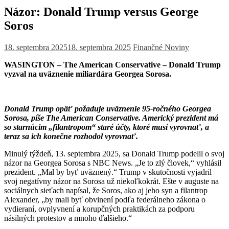
Názor: Donald Trump versus George
Soros
18. septembra 2025
18. septembra 2025
Finančné Noviny
WASINGTON – The American Conservative –
Donald Trump
vyzval na uväznenie miliardára Georgea Sorosa
.
Donald Trump opäť požaduje uväznenie 95-ročného Georgea
Sorosa, píše The American Conservative.
Americký prezident má
so starnúcim „filantropom“ staré účty, ktoré musí vyrovnať, a
teraz sa ich konečne rozhodol vyrovnať.
Minulý týždeň, 13. septembra 2025, sa Donald Trump podelil o svoj
názor na Georgea Sorosa s NBC News.
„Je to zlý človek,“ vyhlásil
prezident. „Mal by byť uväznený.“
Trump v skutočnosti vyjadril
svoj negatívny názor na Sorosa už niekoľkokrát.
Ešte v auguste na
sociálnych sieťach napísal, že Soros, ako aj jeho syn a filantrop
Alexander, „by mali byť obvinení podľa federálneho zákona o
vydieraní, ovplyvnení a korupčných praktikách za podporu
násilných protestov a mnoho ďalšieho.“