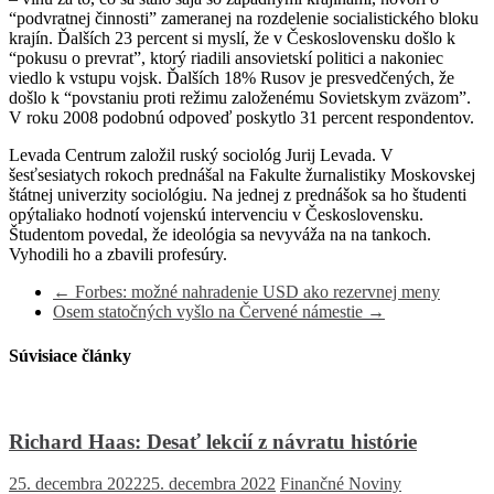
“podvratnej činnosti” zameranej na rozdelenie socialistického bloku
krajín. Ďalších 23 percent si myslí, že v Československu došlo k
“pokusu o prevrat”, ktorý riadili ansovietskí politici a nakoniec
viedlo k vstupu vojsk. Ďalších 18% Rusov je presvedčených, že
došlo k “povstaniu proti režimu založenému Sovietskym zväzom”.
V roku 2008 podobnú odpoveď poskytlo 31 percent respondentov.
Levada Centrum založil ruský sociológ Jurij Levada. V
šesťsesiatych rokoch prednášal na Fakulte žurnalistiky Moskovskej
štátnej univerzity sociológiu. Na jednej z prednášok sa ho študenti
opýtaliako hodnotí vojenskú intervenciu v Československu.
Študentom povedal, že ideológia sa nevyváža na na tankoch.
Vyhodili ho a zbavili profesúry.
←
Forbes: možné nahradenie USD ako rezervnej meny
Osem statočných vyšlo na Červené námestie
→
Súvisiace články
Richard Haas: Desať lekcií z návratu histórie
25. decembra 2022
25. decembra 2022
Finančné Noviny