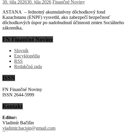
30. júla 2026
30. júla 2026
Finančné Noviny
ASTANA – Jednotný akumulatívny dôchodkový fond
Kazachstanu (ENPF) vysvetlil, ako zabezpečí bezpečnosť
dôchodkových úspor po nadobudnutí účinnosti zmien Sociálneho
zákonníka,
FN Finančné Noviny
Slovník
Encyklopédia
RSS
Redakčná rada
ISSN
FN Finančné Noviny
ISSN 2644-5999
Kontakt
Editor:
Vladimír Bačišin
vladimir.bacisin@gmail.com