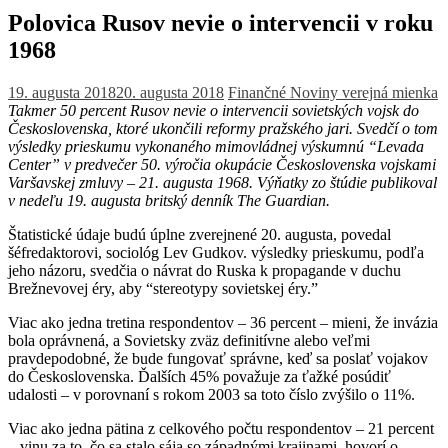
Polovica Rusov nevie o intervencii v roku
1968
19. augusta 2018
20. augusta 2018
Finančné Noviny
verejná mienka
Takmer 50 percent Rusov nevie o intervencii sovietských vojsk do
Československa, ktoré ukončili reformy pražského jari. Svedčí o tom
výsledky prieskumu vykonaného mimovládnej výskumnú “Levada
Center” v predvečer 50. výročia okupácie Československa vojskami
Varšavskej zmluvy – 21. augusta 1968. Výňatky zo štúdie publikoval
v nedeľu 19. augusta britský denník The Guardian.
Štatistické údaje budú úplne zverejnené 20. augusta, povedal
šéfredaktorovi, sociológ Lev Gudkov. výsledky prieskumu, podľa
jeho názoru, svedčia o návrat do Ruska k propagande v duchu
Brežnevovej éry, aby “stereotypy sovietskej éry.”
Viac ako jedna tretina respondentov – 36 percent – mieni, že invázia
bola oprávnená, a Sovietsky zväz definitívne alebo veľmi
pravdepodobné, že bude fungovať správne, keď sa poslať vojakov
do Československa. Ďalších 45% považuje za ťažké posúdiť
udalosti – v porovnaní s rokom 2003 sa toto číslo zvýšilo o 11%.
Viac ako jedna pätina z celkového počtu respondentov – 21 percent
– vinu za to, čo sa stalo sája so západnými krajinami, hovorí o