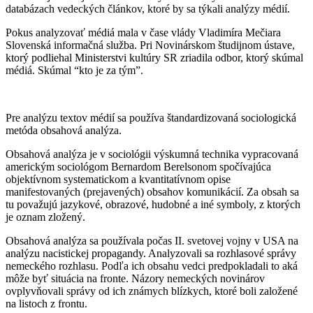
databázach vedeckých článkov, ktoré by sa týkali analýzy médií.
Pokus analyzovať médiá mala v čase vlády Vladimíra Mečiara
Slovenská informačná služba. Pri Novinárskom študijnom ústave,
ktorý podliehal Ministerstvi kultúry SR zriadila odbor, ktorý skúmal
médiá. Skúmal “kto je za tým”.
Pre analýzu textov médií sa používa štandardizovaná sociologická
metóda obsahová analýza.
Obsahová analýza je v sociológii výskumná technika vypracovaná
americkým sociológom Bernardom Berelsonom spočívajúca
objektívnom systematickom a kvantitatívnom opise
manifestovaných (prejavených) obsahov komunikácií. Za obsah sa
tu považujú jazykové, obrazové, hudobné a iné symboly, z ktorých
je oznam zložený.
Obsahová analýza sa používala počas II. svetovej vojny v USA na
analýzu nacistickej propagandy. Analyzovali sa rozhlasové správy
nemeckého rozhlasu. Podľa ich obsahu vedci predpokladali to aká
môže byť situácia na fronte. Názory nemeckých novinárov
ovplyvňovali správy od ich známych blízkych, ktoré boli založené
na listoch z frontu.