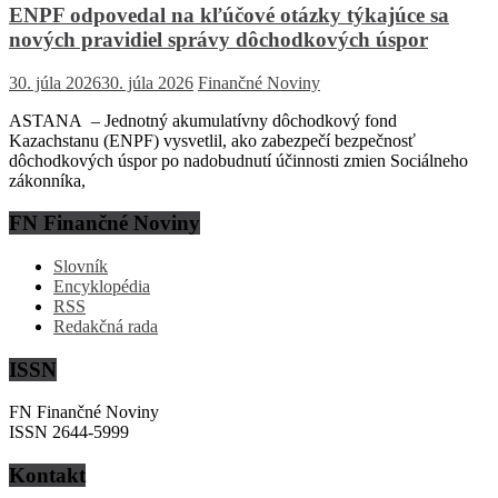
ENPF odpovedal na kľúčové otázky týkajúce sa
nových pravidiel správy dôchodkových úspor
30. júla 2026
30. júla 2026
Finančné Noviny
ASTANA – Jednotný akumulatívny dôchodkový fond
Kazachstanu (ENPF) vysvetlil, ako zabezpečí bezpečnosť
dôchodkových úspor po nadobudnutí účinnosti zmien Sociálneho
zákonníka,
FN Finančné Noviny
Slovník
Encyklopédia
RSS
Redakčná rada
ISSN
FN Finančné Noviny
ISSN 2644-5999
Kontakt