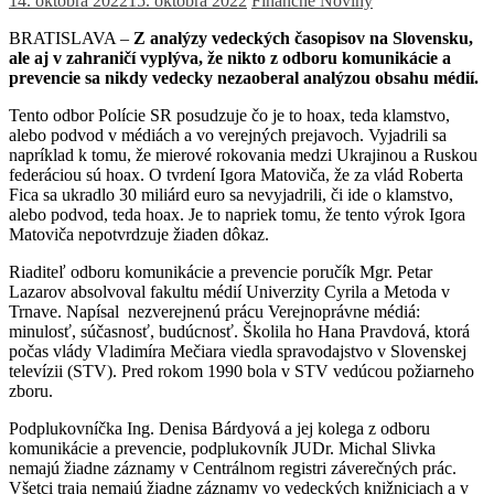
14. októbra 2022
15. októbra 2022
Finančné Noviny
BRATISLAVA –
Z analýzy vedeckých časopisov na Slovensku,
ale aj v zahraničí vyplýva, že nikto z odboru komunikácie a
prevencie sa nikdy vedecky nezaoberal analýzou obsahu médií.
Tento odbor Polície SR posudzuje čo je to hoax, teda klamstvo,
alebo podvod v médiách a vo verejných prejavoch. Vyjadrili sa
napríklad k tomu, že mierové rokovania medzi Ukrajinou a Ruskou
federáciou sú hoax. O tvrdení Igora Matoviča, že za vlád Roberta
Fica sa ukradlo 30 miliárd euro sa nevyjadrili, či ide o klamstvo,
alebo podvod, teda hoax. Je to napriek tomu, že tento výrok Igora
Matoviča nepotvrdzuje žiaden dôkaz.
Riaditeľ odboru komunikácie a prevencie poručík Mgr. Petar
Lazarov absolvoval fakultu médií Univerzity Cyrila a Metoda v
Trnave. Napísal nezverejnenú prácu Verejnoprávne médiá:
minulosť, súčasnosť, budúcnosť. Školila ho Hana Pravdová, ktorá
počas vlády Vladimíra Mečiara viedla spravodajstvo v Slovenskej
televízii (STV). Pred rokom 1990 bola v STV vedúcou požiarneho
zboru.
Podplukovníčka Ing. Denisa Bárdyová a jej kolega z odboru
komunikácie a prevencie, podplukovník JUDr. Michal Slivka
nemajú žiadne záznamy v Centrálnom registri záverečných prác.
Všetci traja nemajú žiadne záznamy vo vedeckých knižniciach a v