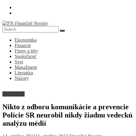
Skip
to
content
FN
Ekonomika
Finančné
Financie
Noviny
Firmy a trhy
Spoločnosť
Denník
Svet
o
Manažment
ekonomike
Literatúra
a
Názory
spoločnosti
Spoločnosť
Nikto z odboru komunikácie a prevencie
Polície SR neurobil nikdy žiadnu vedeckú
analýzu médií