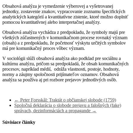
Obsahová analýza je vymedzenie výberovej a vyšetrovanej
jednotky, zostavenie znakov, vypracovanie zoznamu špecifických
analytických kategórií a kvantitatívne zistenie, ktoré možno doplniť
pomocou kvantitatívnej alebo interpretačnej analýzy.
Obsahová analýza vychádza z predpokladu, že symboly majú pre
všetkých zúčastnených v komunikačnom procese rovnaký význam
(obsah) a z predpokladu, že početnosť výskytu určitých symbolov
má pre komunikačný proces vôbec význam.
V sociológii slúži obsahová analýza ako podklad pre sociálnu a
kultúrnu analýzu, pričom sa predpokladá, že obsah komunikačných
procesov, napríklad médií, odráža vlastnosti, postoje, hodnoty,
normy a záujmy spoločnosti prijímateľov oznamov. Obsahová
analýza sa používa aj pri rozbore prejavov jednotlivých osôb.
←
Peter Forsskål: Traktát o občianskej slobode (1759)
Spoločná deklarácia o slobode prejavu a falošných (fake)
správach, dezinformáciách a propagande
→
Súvisiace články