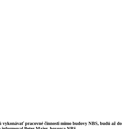
jú vykonávať pracovné činnosti mimo budovy NBS, budú až do
 informoval Peter Majer, hovorca NBS.