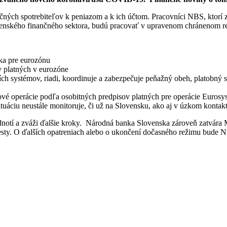
nčných spotrebiteľov k peniazom a k ich účtom. Pracovníci NBS, ktorí 
ovenského finančného sektora, budú pracovať v upravenom chránenom r
nka pre eurozónu
 platných v eurozóne
h systémov, riadi, koordinuje a zabezpečuje peňažný obeh, platobný sty
zové operácie podľa osobitných predpisov platných pre operácie Euros
tuáciu neustále monitoruje, či už na Slovensku, ako aj v úzkom kontak
notí a zváži ďalšie kroky. Národná banka Slovenska zároveň zatvára
 cesty. O ďalších opatreniach alebo o ukončení dočasného režimu bude