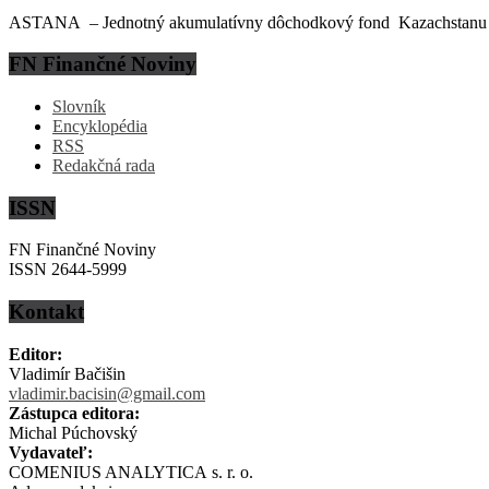
ASTANA – Jednotný akumulatívny dôchodkový fond Kazachstanu (EN
FN Finančné Noviny
Slovník
Encyklopédia
RSS
Redakčná rada
ISSN
FN Finančné Noviny
ISSN 2644-5999
Kontakt
Editor:
Vladimír Bačišin
vladimir.bacisin@gmail.com
Zástupca editora:
Michal Púchovský
Vydavateľ:
COMENIUS ANALYTICA s. r. o.