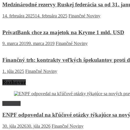
Medzinárodné rezervy Ruskej federácia sa od 31. janu
14. februára 2025
14. februára 2025
Finančné Noviny
PrivatBank chce za majetok na Kryme 1 mld. USD
9. marca 2019
9. marca 2019
Finančné Noviny
Finančný trh: kontrakty veľkých špekulantov proti d
1. júla 2025
Finančné Noviny
Rozhovor
Rozhovor
ENPF odpovedal na kľúčové otázky týkajúce sa nový
30. júla 2026
30. júla 2026
Finančné Noviny