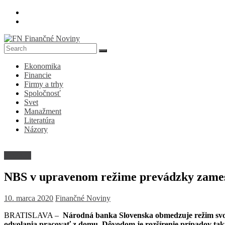
Skip
to
content
FN
Ekonomika
Finančné
Financie
Noviny
Firmy a trhy
Spoločnosť
Denník
Svet
o
Manažment
ekonomike
Literatúra
a
Názory
spoločnosti
Financie
NBS v upravenom režime prevádzky zame
10. marca 2020
Finančné Noviny
BRATISLAVA –
Národná banka Slovenska obmedzuje režim svo
odvolania pracovať z domu. Dôvodom je rozšírenie prípadov t