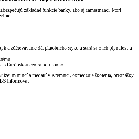
zabezpečujú základné funkcie banky, ako aj zamestnanci, ktorí
ežime.
k a zúčtovávanie dát platobného styku a stará sa o ich plynulosť a
ystému
te s Európskou centrálnou bankou.
 Múzeum mincí a medailí v Kremnici, obmedzuje školenia, prednášky
 NBS informovať.