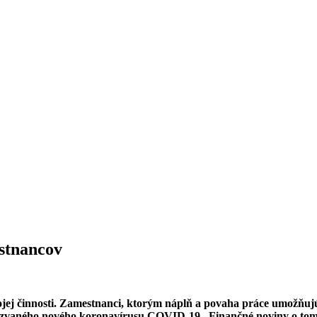
stnancov
jej činnosti. Zamestnanci, ktorým náplň a povaha práce umožňu
akzvaného nového koronavírusu COVID-19. Finančné noviny o tom