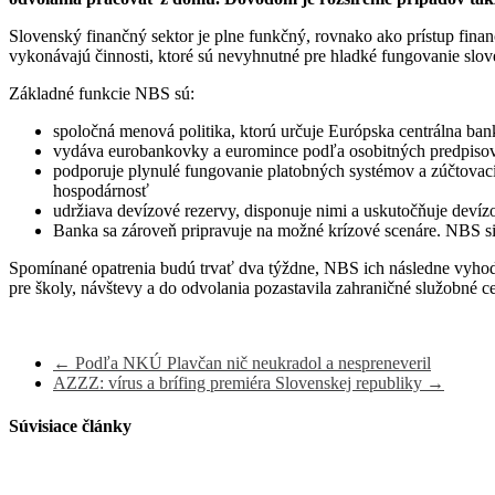
Slovenský finančný sektor je plne funkčný, rovnako ako prístup fina
vykonávajú činnosti, ktoré sú nevyhnutné pre hladké fungovanie sl
Základné funkcie NBS sú:
spoločná menová politika, ktorú určuje Európska centrálna ba
vydáva eurobankovky a euromince podľa osobitných predpisov
podporuje plynulé fungovanie platobných systémov a zúčtovacíc
hospodárnosť
udržiava devízové rezervy, disponuje nimi a uskutočňuje deví
Banka sa zároveň pripravuje na možné krízové scenáre. NBS si
Spomínané opatrenia budú trvať dva týždne, NBS ich následne vyhod
pre školy, návštevy a do odvolania pozastavila zahraničné služobné
←
Podľa NKÚ Plavčan nič neukradol a nespreneveril
AZZZ: vírus a brífing premiéra Slovenskej republiky
→
Súvisiace články