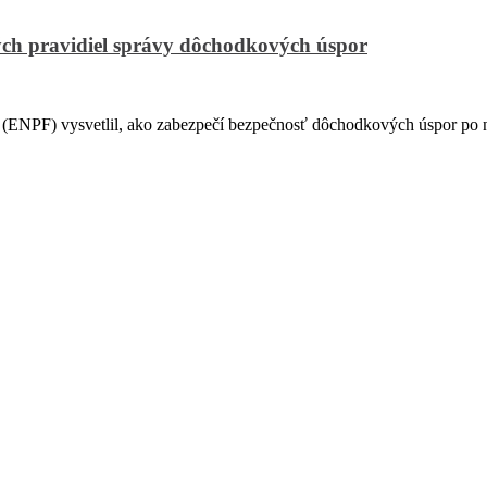
ch pravidiel správy dôchodkových úspor
PF) vysvetlil, ako zabezpečí bezpečnosť dôchodkových úspor po na