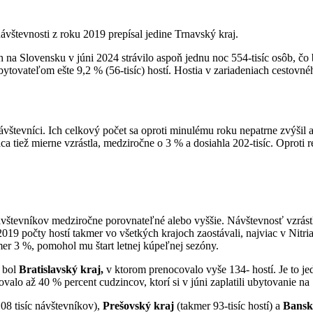
vštevnosti z roku 2019 prepísal jedine Trnavský kraj.
 na Slovensku v júni 2024 strávilo aspoň jednu noc 554-tisíc osôb, č
tovateľom ešte 9,2 % (56-tisíc) hostí. Hostia v zariadeniach cestovnéh
návštevníci. Ich celkový počet sa oproti minulému roku nepatrne zvýši
ca tiež mierne vzrástla, medziročne o 3 % a dosiahla 202-tisíc. Opro
ávštevníkov medziročne porovnateľné alebo vyššie. Návštevnosť vzrást
19 počty hostí takmer vo všetkých krajoch zaostávali, najviac v Nitr
mer 3 %, pomohol mu štart letnej kúpeľnej sezóny.
 bol
Bratislavský kraj,
v ktorom prenocovalo vyše 134- hostí. Je to je
ovalo až 40 % percent cudzincov, ktorí si v júni zaplatili ubytovanie na
08 tisíc návštevníkov),
Prešovský kraj
(takmer 93-tisíc hostí) a
Bansk