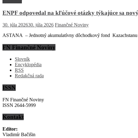
Rozhovor
ENPF odpovedal na kľúčové otázky týkajúce sa nový
30. júla 2026
30. júla 2026
Finančné Noviny
ASTANA – Jednotný akumulatívny dôchodkový fond Kazachstanu (EN
FN Finančné Noviny
Slovník
Encyklopédia
RSS
Redakčná rada
ISSN
FN Finančné Noviny
ISSN 2644-5999
Kontakt
Editor:
Vladimír Bačišin