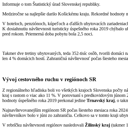
Informuje o tom Štatistický úrad Slovenskej republiky.
Medziročne sa najlepšie darilo Košickému kraju. Rekordné hodnoty ná
V hoteloch, penziónoch, kúpeľoch a ďalších ubytovacích zariadeniach
K dosiahnutiu návštevnosti turisticky úspešného roka 2019 chýbalo uby
pred rokom. Priemerná doba pobytu bola 2,5 noci.
Takmer dve tretiny ubytovaných, teda 352-tisíc osôb, tvorili domáci 
len 4 % domácich hostí. Zahraničná návštevnosť počas šiesteho mesia
Vývoj cestovného ruchu v regiónoch SR
Z regionálneho hľadiska boli vo všetkých krajoch Slovenska počty n
kraj s rastom o viac ako 11 %. V porovnaní s predkovidovým júnom 20
hodnoty úspešného roka 2019 prekonal jedine
Trnavský kraj
, o tak
Najnavštevovanejším regiónom SR počas šiesteho mesiaca roka 2024
návštevníkov bolo v júni zo zahraničia. Celkovo sa v tomto kraji ubyt
V rebríčku návštevnosti regiónov nasledovali
Žilinský kraj
(takmer 1