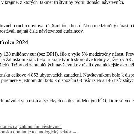
 krajine, z ktorých takmer tri štvrtiny tvorili domáci návštevníci.
tovného ruchu ubytovalo 2,6-milióna hostí. Išlo o medziročný nárast o
stávali najmä čísla návštevnosti cudzincov.
vrťroku 2024
by 138 miliónov eur (bez DPH), išlo o vyše 5% medziročný nárast. Pre
 Žilinskom kraji, tieto tri kraje tvorili skoro dve tretiny z tržieb v S
tržieb). Tržby od zahraničných návštevníkov rástli dynamickejšie ako tr
sku celkovo 4 853 ubytovacích zariadení. Návštevníkom bolo k dispozíc
priemere v jednom dni bolo k dispozícii 63-tisíc izieb a 146-tisíc stály
ch právnických osôb a fyzických osôb s prideleným IČO, ktoré sú veden
 domáci aj zahraniční návštevníci
aponsku dominuje technologický sektor
→