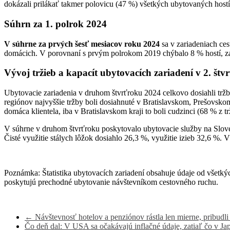
dokázali prilákať takmer polovicu (47 %) všetkých ubytovaných hostí v
Súhrn za 1. polrok 2024
V súhrne za prvých šesť mesiacov roku 2024
sa v zariadeniach ces
domácich. V porovnaní s prvým polrokom 2019 chýbalo 8 % hostí, zao
Vývoj tržieb a kapacít ubytovacích zariadení v 2. št
Ubytovacie zariadenia v druhom štvrťroku 2024 celkovo dosiahli trž
regiónov najvyššie tržby boli dosiahnuté v Bratislavskom, Prešovskom a
domáca klientela, iba v Bratislavskom kraji to boli cudzinci (68 % z 
V súhrne v druhom štvrťroku poskytovalo ubytovacie služby na Sloven
Čisté využitie stálych lôžok dosiahlo 26,3 %, využitie izieb 32,6 %. V 
Poznámka: Štatistika ubytovacích zariadení obsahuje údaje od všetký
poskytujú prechodné ubytovanie návštevníkom cestovného ruchu.
←
Návštevnosť hotelov a penziónov rástla len mierne, pribudli
Čo deň dal: V USA sa očakávajú inflačné údaje, zatiaľ čo v J