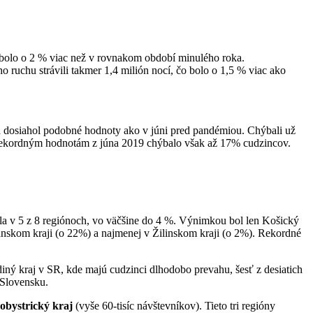
o bolo o 2 % viac než v rovnakom období minulého roka.
o ruchu strávili takmer 1,4 milión nocí, čo bolo o 1,5 % viac ako
l a dosiahol podobné hodnoty ako v júni pred pandémiou. Chýbali už
ti rekordným hodnotám z júna 2019 chýbalo však až 17% cudzincov.
la v 5 z 8 regiónoch, vo väčšine do 4 %. Výnimkou bol len Košický
ianskom kraji (o 22%) a najmenej v Žilinskom kraji (o 2%). Rekordné
diný kraj v SR, kde majú cudzinci dlhodobo prevahu, šesť z desiatich
 Slovensku.
obystrický kraj
(vyše 60-tisíc návštevníkov). Tieto tri regióny