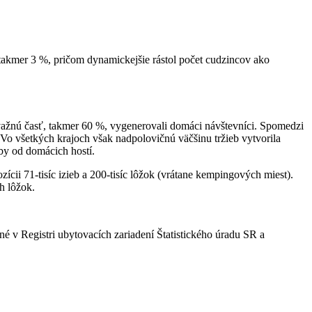
 takmer 3 %, pričom dynamickejšie rástol počet cudzincov ako
važnú časť, takmer 60 %, vygenerovali domáci návštevníci. Spomedzi
R. Vo všetkých krajoch však nadpolovičnú väčšinu tržieb vytvorila
žby od domácich hostí.
ii 71-tisíc izieb a 200-tisíc lôžok (vrátane kempingových miest).
ch lôžok.
é v Registri ubytovacích zariadení Štatistického úradu SR a