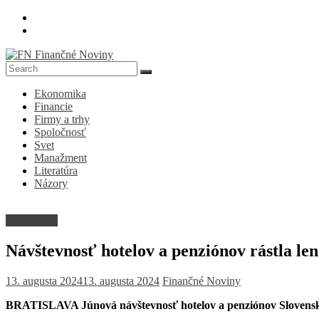
Skip
to
content
FN
Ekonomika
Finančné
Financie
Noviny
Firmy a trhy
Spoločnosť
Denník
Svet
o
Manažment
ekonomike
Literatúra
a
Názory
spoločnosti
Ekonomika
Návštevnosť hotelov a penziónov rástla len
13. augusta 2024
13. augusta 2024
Finančné Noviny
BRATISLAVA Júnová návštevnosť hotelov a penziónov Slovenska 