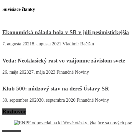
Súvisiace články
Ekonomická nálada bola v SR v júli pesimistickejšia
7. augusta 2021
8. augusta 2021
Vladimír Bačišin
Veda: Neoklasický rast vo vzájomne závislom svete
26. mája 2023
27. mája 2023
Finančné Noviny
Klub 500: núdzový stav na dereš Ústavy SR
30. septembra 2020
30. septembra 2020
Finančné Noviny
Rozhovor