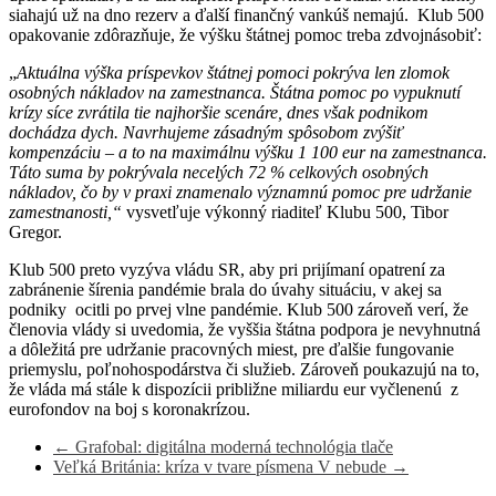
siahajú už na dno rezerv a ďalší finančný vankúš nemajú. Klub 500
opakovanie zdôrazňuje, že výšku štátnej pomoc treba zdvojnásobiť:
„
Aktuálna výška príspevkov štátnej pomoci pokrýva len zlomok
osobných nákladov na zamestnanca.
Štátna pomoc po vypuknutí
krízy síce zvrátila tie najhoršie scenáre, dnes však podnikom
dochádza
dych.
Navrhujeme zásadným spôsobom zvýšiť
kompenzáciu – a to na maximálnu výšku 1 100 eur na zamestnanca.
Táto suma by pokrývala necelých 72 % celkových osobných
nákladov, čo by v praxi znamenalo významnú pomoc pre udržanie
zamestnanosti,“
vysvetľuje výkonný riaditeľ Klubu 500, Tibor
Gregor.
Klub 500 preto vyzýva vládu SR, aby pri prijímaní opatrení za
zabránenie šírenia pandémie brala do úvahy situáciu, v akej sa
podniky ocitli po prvej vlne pandémie. Klub 500 zároveň verí, že
členovia vlády si uvedomia, že vyššia štátna podpora je nevyhnutná
a dôležitá pre udržanie pracovných miest, pre ďalšie fungovanie
priemyslu, poľnohospodárstva či služieb. Zároveň poukazujú na to,
že vláda má stále k dispozícii približne miliardu eur vyčlenenú z
eurofondov na boj s koronakrízou.
←
Grafobal: digitálna moderná technológia tlače
Veľká Británia: kríza v tvare písmena V nebude
→