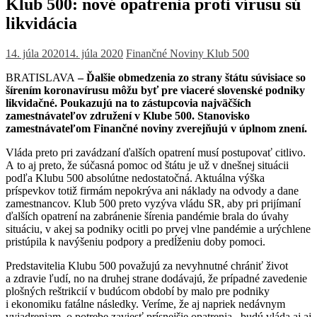
Klub 500: nové opatrenia proti vírusu sú
likvidácia
14. júla 2020
14. júla 2020
Finančné Noviny
Klub 500
BRATISLAVA
– Ďalšie obmedzenia zo strany štátu súvisiace so
šírením koronavírusu môžu byť pre viaceré slovenské podniky
likvidačné. Poukazujú na to zástupcovia najväčších
zamestnávateľov združení v Klube 500. Stanovisko
zamestnávateľom Finančné noviny zverejňujú v úplnom znení.
Vláda preto pri zavádzaní ďalších opatrení musí postupovať citlivo.
A to aj preto, že súčasná pomoc od štátu je už v dnešnej situácii
podľa Klubu 500 absolútne nedostatočná. Aktuálna výška
príspevkov totiž firmám nepokrýva ani náklady na odvody a dane
zamestnancov. Klub 500 preto vyzýva vládu SR, aby pri prijímaní
ďalších opatrení na zabránenie šírenia pandémie brala do úvahy
situáciu, v akej sa podniky ocitli po prvej vlne pandémie a urýchlene
pristúpila k navýšeniu podpory a predĺženiu doby pomoci.
Predstavitelia Klubu 500 považujú za nevyhnutné chrániť život
a zdravie ľudí, no na druhej strane dodávajú, že prípadné zavedenie
plošných reštrikcií v budúcom období by malo pre podniky
i ekonomiku fatálne následky. Veríme, že aj napriek nedávnym
vyjadreniam o potrebe zaviesť prísnejšie opatrenia, budú vláda aj aj