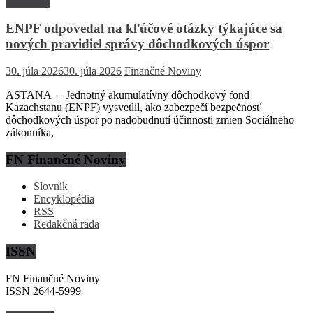
Rozhovor
ENPF odpovedal na kľúčové otázky týkajúce sa
nových pravidiel správy dôchodkových úspor
30. júla 2026
30. júla 2026
Finančné Noviny
ASTANA – Jednotný akumulatívny dôchodkový fond
Kazachstanu (ENPF) vysvetlil, ako zabezpečí bezpečnosť
dôchodkových úspor po nadobudnutí účinnosti zmien Sociálneho
zákonníka,
FN Finančné Noviny
Slovník
Encyklopédia
RSS
Redakčná rada
ISSN
FN Finančné Noviny
ISSN 2644-5999