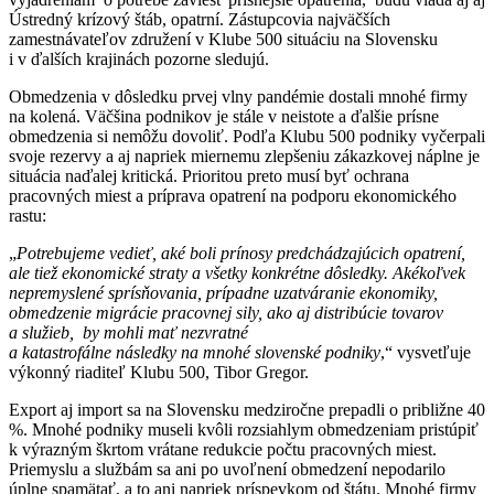
Ústredný krízový štáb, opatrní. Zástupcovia najväčších
zamestnávateľov združení v Klube 500 situáciu na Slovensku
i v ďalších krajinách pozorne sledujú.
Obmedzenia v dôsledku prvej vlny pandémie dostali mnohé firmy
na kolená. Väčšina podnikov je stále v neistote a ďalšie prísne
obmedzenia si nemôžu dovoliť. Podľa Klubu 500 podniky vyčerpali
svoje rezervy a aj napriek miernemu zlepšeniu zákazkovej náplne je
situácia naďalej kritická. Prioritou preto musí byť ochrana
pracovných miest a príprava opatrení na podporu ekonomického
rastu:
„
Potrebujeme vedieť, aké boli prínosy predchádzajúcich opatrení,
ale tiež ekonomické straty a všetky konkrétne dôsledky. Akékoľvek
nepremyslené sprísňovania, prípadne uzatváranie ekonomiky,
obmedzenie migrácie pracovnej sily, ako aj distribúcie tovarov
a služieb, by mohli mať nezvratné
a katastrofálne následky na mnohé slovenské podniky
,“ vysvetľuje
výkonný riaditeľ Klubu 500, Tibor Gregor.
Export aj import sa na Slovensku medziročne prepadli o približne 40
%. Mnohé podniky museli kvôli rozsiahlym obmedzeniam pristúpiť
k výrazným škrtom vrátane redukcie počtu pracovných miest.
Priemyslu a službám sa ani po uvoľnení obmedzení nepodarilo
úplne spamätať, a to ani napriek príspevkom od štátu. Mnohé firmy