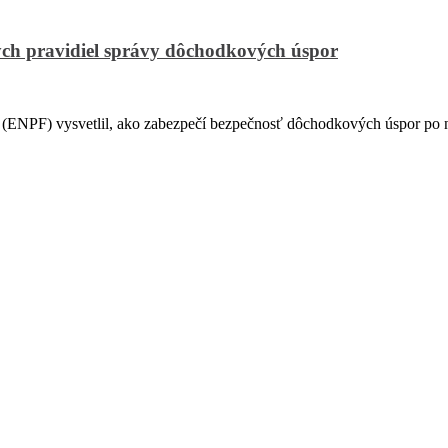
ch pravidiel správy dôchodkových úspor
PF) vysvetlil, ako zabezpečí bezpečnosť dôchodkových úspor po na