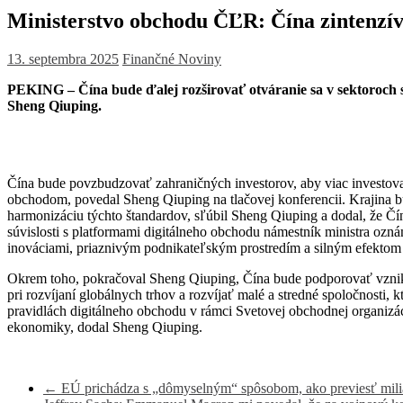
Ministerstvo obchodu ČĽR: Čína zintenzív
13. septembra 2025
Finančné Noviny
PEKING –
Čína bude ďalej rozširovať otváranie sa v sektoroch 
Sheng Qiuping.
Čína bude povzbudzovať zahraničných investorov, aby viac investoval
obchodom, povedal Sheng Qiuping na tlačovej konferencii.
Krajina b
harmonizáciu týchto štandardov, sľúbil Sheng Qiuping a dodal, že Č
súvislosti s platformami digitálneho obchodu námestník ministra ozná
inováciami, priaznivým podnikateľským prostredím a silným efektom 
Okrem toho, pokračoval Sheng Qiuping, Čína bude podporovať vznik
pri rozvíjaní globálnych trhov a rozvíjať malé a stredné spoločnosti
pravidlách digitálneho obchodu v rámci Svetovej obchodnej organizác
ekonomiky, dodal Sheng Qiuping.
←
EÚ prichádza s „dômyselným“ spôsobom, ako previesť milia