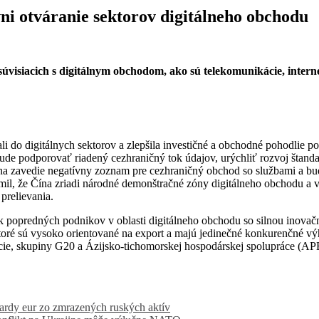
ni otváranie sektorov digitálneho obchodu
súvisiacich s digitálnym obchodom, ako sú telekomunikácie, intern
i do digitálnych sektorov a zlepšila investičné a obchodné pohodlie po
ude podporovať riadený cezhraničný tok údajov, urýchliť rozvoj štan
ína zavedie negatívny zoznam pre cezhraničný obchod so službami a bud
mil, že Čína zriadi národné demonštračné zóny digitálneho obchodu a v
prelievania.
 popredných podnikov v oblasti digitálneho obchodu so silnou inovač
, ktoré sú vysoko orientované na export a majú jedinečné konkurenčné v
ie, skupiny G20 a Ázijsko-tichomorskej hospodárskej spolupráce (APEC)
rdy eur zo zmrazených ruských aktív