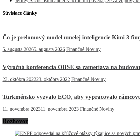
Jeffrey Sachs: Emmanuel Macron mi povedal, že za vojnový 
Súvisiace články
Čo je prelomový model umelej inteligencie Kimi 3 fi
5. augusta 2026
5. augusta 2026
Finančné Noviny
Výročná konferencia OBSE sa zameriava na budovan
23. októbra 2022
23. októbra 2022
Finančné Noviny
Turkménsko vyzvalo ECO, aby vypracovalo rámcovú 
11. novembra 2023
11. novembra 2023
Finančné Noviny
Rozhovor