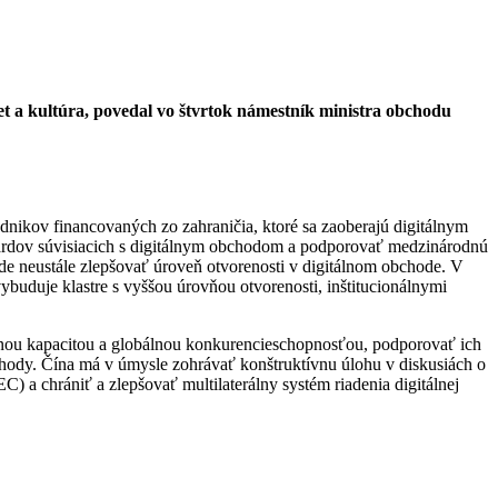
et a kultúra, povedal vo štvrtok námestník ministra obchodu
dnikov financovaných zo zahraničia, ktoré sa zaoberajú digitálnym
dardov súvisiacich s digitálnym obchodom a podporovať medzinárodnú
e neustále zlepšovať úroveň otvorenosti v digitálnom obchode.
V
ybuduje klastre s vyššou úrovňou otvorenosti, inštitucionálnymi
nou kapacitou a globálnou konkurencieschopnosťou, podporovať ich
ýhody.
Čína má v úmysle zohrávať konštruktívnu úlohu v diskusiách o
 a chrániť a zlepšovať multilaterálny systém riadenia digitálnej