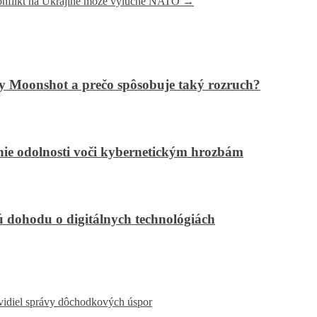
konflikt na Ukrajine môže výlučne NATO
→
my Moonshot a prečo spôsobuje taký rozruch?
ie odolnosti voči kybernetickým hrozbám
dohodu o digitálnych technológiách