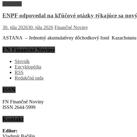
Rozhovor
ENPF odpovedal na kľúčové otázky týkajúce sa nový
30. júla 2026
30. júla 2026
Finančné Noviny
ASTANA – Jednotný akumulatívny dôchodkový fond Kazachstanu (EN
FN Finančné Noviny
Slovník
Encyklopédia
RSS
Redakčná rada
ISSN
FN Finančné Noviny
ISSN 2644-5999
Kontakt
Editor:
Vladimír Bačišin