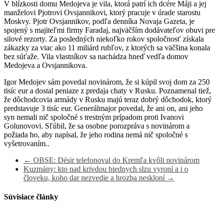
V blízkosti domu Medojeva je vila, ktorá patrí ich dcére Máji a jej
manželovi Pjotrovi Ovsjannikovi, ktorý pracuje v úrade starostu
Moskvy. Pjotr Ovsjannikov, podľa denníka Novaja Gazeta, je
spojený s majiteľmi firmy Faradaj, najväčším dodávateľov obuvi pre
silové rezorty. Za posledných niekoľko rokov spoločnosť získala
zákazky za viac ako 11 miliárd rubľov, z ktorých sa väčšina konala
bez súťaže. Vila vlastníkov sa nachádza hneď vedľa domov
Medojeva a Ovsjannikova.
Igor Medojev sám povedal novinárom, že si kúpil svoj dom za 250
tisíc eur a dostal peniaze z predaja chaty v Rusku. Poznamenal tiež,
že dôchodcovia armády v Rusku majú teraz dobrý dôchodok, ktorý
predstavuje 3 tisíc eur. Generálmajor povedal, že ani on, ani jeho
syn nemali nič spoločné s trestným prípadom proti Ivanovi
Golunovovi. Sľúbil, že sa osobne porozpráva s novinárom a
požiada ho, aby napísal, že jeho rodina nemá nič spoločné s
vyšetrovaním..
←
OBSE: Désir telefonoval do Kremľa kvôli novinárom
Kuzmány: kto nad krivdou biednych slzu vyroní a i o
človeku, koho dar nezvedie a hrozba neskloní
→
Súvisiace články