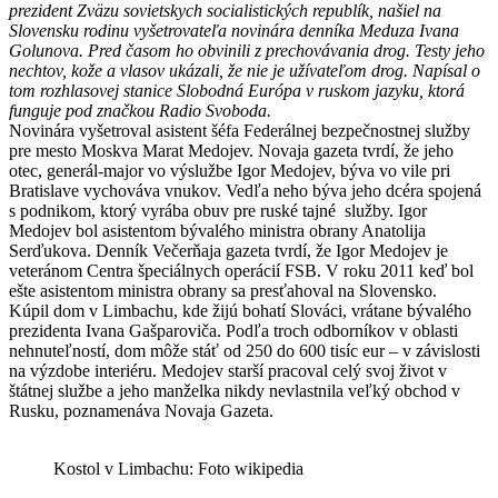
prezident Zväzu sovietskych socialistických republík, našiel na
Slovensku rodinu vyšetrovateľa novinára denníka Meduza Ivana
Golunova. Pred časom ho obvinili z prechovávania drog. Testy jeho
nechtov, kože a vlasov ukázali, že nie je užívateľom drog. Napísal o
tom rozhlasovej stanice Slobodná Európa v ruskom jazyku, ktorá
funguje pod značkou Radio Svoboda.
Novinára vyšetroval asistent šéfa Federálnej bezpečnostnej služby
pre mesto Moskva Marat Medojev. Novaja gazeta tvrdí, že jeho
otec, generál-major vo výslužbe Igor Medojev, býva vo vile pri
Bratislave vychováva vnukov. Vedľa neho býva jeho dcéra spojená
s podnikom, ktorý vyrába obuv pre ruské tajné služby. Igor
Medojev bol asistentom bývalého ministra obrany Anatolija
Serďukova. Denník Večerňaja gazeta tvrdí, že Igor Medojev je
veteránom Centra špeciálnych operácií FSB. V roku 2011 keď bol
ešte asistentom ministra obrany sa presťahoval na Slovensko.
Kúpil dom v Limbachu, kde žijú bohatí Slováci, vrátane bývalého
prezidenta Ivana Gašparoviča. Podľa troch odborníkov v oblasti
nehnuteľností, dom môže stáť od 250 do 600 tisíc eur – v závislosti
na výzdobe interiéru. Medojev starší pracoval celý svoj život v
štátnej službe a jeho manželka nikdy nevlastnila veľký obchod v
Rusku, poznamenáva Novaja Gazeta.
Kostol v Limbachu: Foto wikipedia