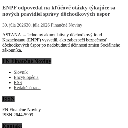
ENPF odpovedal na kľúčové otázky týkajúce sa
nových pravidiel správy dôchodkových úspor
30. júla 2026
30. júla 2026
Finančné Noviny
ASTANA – Jednotný akumulatívny dôchodkový fond
Kazachstanu (ENPF) vysvetlil, ako zabezpečí bezpečnosť
dôchodkových úspor po nadobudnutí účinnosti zmien Sociálneho
zákonníka,
FN Finančné Noviny
Slovník
Encyklopédia
RSS
Redakčná rada
ISSN
FN Finančné Noviny
ISSN 2644-5999
Kontakt