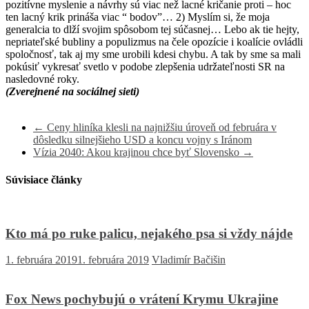
pozitívne myslenie a návrhy sú viac než lacné kričanie proti – hoc
ten lacný krik prináša viac “ bodov”… 2) Myslím si, že moja
generalcia to dlží svojim spôsobom tej súčasnej… Lebo ak tie hejty,
nepriateľské bubliny a populizmus na čele opozície i koalície ovládli
spoločnosť, tak aj my sme urobili kdesi chybu. A tak by sme sa mali
pokúsiť vykresať svetlo v podobe zlepšenia udržateľnosti SR na
nasledovné roky.
(Zverejnené na sociálnej sieti)
←
Ceny hliníka klesli na najnižšiu úroveň od februára v
dôsledku silnejšieho USD a koncu vojny s Iránom
Vízia 2040: Akou krajinou chce byť Slovensko
→
Súvisiace články
Kto má po ruke palicu, nejakého psa si vždy nájde
1. februára 2019
1. februára 2019
Vladimír Bačišin
Fox News pochybujú o vrátení Krymu Ukrajine