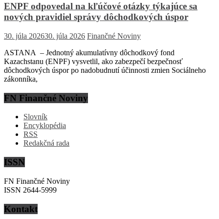
ENPF odpovedal na kľúčové otázky týkajúce sa
nových pravidiel správy dôchodkových úspor
30. júla 2026
30. júla 2026
Finančné Noviny
ASTANA – Jednotný akumulatívny dôchodkový fond
Kazachstanu (ENPF) vysvetlil, ako zabezpečí bezpečnosť
dôchodkových úspor po nadobudnutí účinnosti zmien Sociálneho
zákonníka,
FN Finančné Noviny
Slovník
Encyklopédia
RSS
Redakčná rada
ISSN
FN Finančné Noviny
ISSN 2644-5999
Kontakt