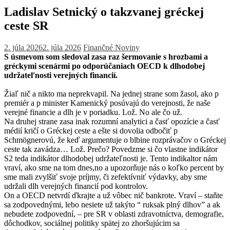
Ladislav Setnický o takzvanej gréckej
ceste SR
2. júla 2026
2. júla 2026
Finančné Noviny
S úsmevom som sledoval zasa raz šermovanie s hrozbami a
gréckymi scenármi po odporúčaniach OECD k dlhodobej
udržateľnosti verejných financií.
Žiaľ nič a nikto ma neprekvapil. Na jednej strane som žasol, ako p
premiér a p minister Kamenický posúvajú do verejnosti, že naše
verejné financie a dlh je v poriadku. Lož. No ale čo už.
Na druhej strane zasa inak rozumní analytici a časť opozície a časť
médií kričí o Gréckej ceste a ešte si dovolia odbočiť p
Schmögnerovú, že keď argumentuje o blbine rozprávačov o Gréckej
ceste tak zavádza… Lož. Prečo? Povedzme si čo vlastne indikátor
S2 teda indikátor dlhodobej udržateľnosti je. Tento indikaltor nám
vraví, ako sme na tom dnes,no a upozorňuje nás o koľko percent by
sme mali zvylšiť svoje príjmy, či zefektívniť výdavky, aby sme
udržali dlh verejných financií pod kontrolov.
On a OECD netvrdí ďkrajte a už vôbec nič bankrote. Vraví – staňte
sa zodpovednými, lebo nesiete už takýto “ ruksak plný dlhov” a ak
nebudete zodpovední, – pre SR v oblasti zdravotníctva, demografie,
dôchodkov, sociálnej politiky spätej zo zhoršujúcim sa