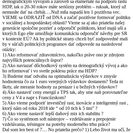
demografickým vývojom a zároveň sa etameriate na podporu rastu
HDP, tak o 20-30 rokov máte seriózny problém – ruksak, ktorý už
nemusíte dať na chrbát….Nuž mňa napadá len 1 pozitívna vec.
VIEME sa ODRAZIŤ od DNA a začať pozitívne formovať politiku
v sociálnej a hospodárskej oblasti? Vieme sa aj ako priatelia našej
generácie spoločne pozrieť a odporučiť politikom, ktorí majú uši a
ktorých Ego ešte umožňuje komunikáciu odporučiť návrhy pre SR
v kontexte EÚ? Ak by politické strany chceli byť zodpovedné mali
by v súťaži politických programov dať odpovede na nasledovné
otázky:
1) Ako reformovať zdravotníctvo, nakoľko práve ono je zdrojom
najvyšších potenciálnych úspor?
2) Ako naviazať dôchodkový systém na demografický vývoj a ako
ho reformovať i vo svetle poklesu práce ma HDP?
3) Budeme mať odvahu na optimalizáciu výdavkov v zmysle
hodnotenia čo za 1 euro verejných výdavkov dostanem? Teda ni
škrty, ale meranie hodnoty za peniaze i u bežných výdavkov?
4) Ako nastaviť ceny energií a TPS tak, aby sme nali porovnateľne
ceny z V4 a napr s Francúzskom?
5) Ako vieme podporiť investičný rast, inovácie a inteligentný rast ,
ktorý nám od roku 2018 ide “ od 10 tich k 5 tim” ?
6) Ako vieme nastaviť lepší daňový mix ich stabilitu ?
7) Čo so systémom soft nástrojov – vzdelávanie a prepojenie
vzdelávania, tréningov na potreby moderného trhu práce?
Dal som len best of 7… No priatelia prečo? 1) Lebo život ma učí, že