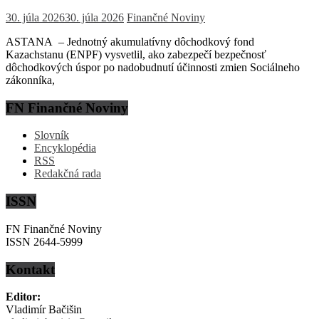
30. júla 2026
30. júla 2026
Finančné Noviny
ASTANA – Jednotný akumulatívny dôchodkový fond
Kazachstanu (ENPF) vysvetlil, ako zabezpečí bezpečnosť
dôchodkových úspor po nadobudnutí účinnosti zmien Sociálneho
zákonníka,
FN Finančné Noviny
Slovník
Encyklopédia
RSS
Redakčná rada
ISSN
FN Finančné Noviny
ISSN 2644-5999
Kontakt
Editor:
Vladimír Bačišin