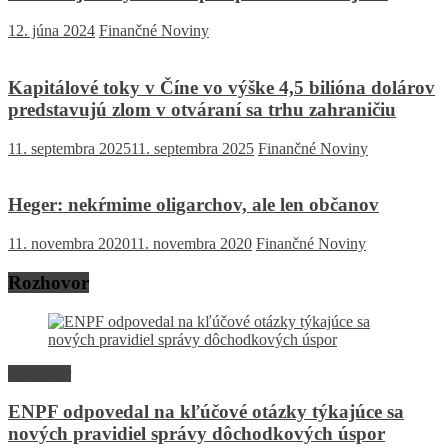
12. júna 2024
Finančné Noviny
Kapitálové toky v Číne vo výške 4,5 bilióna dolárov
predstavujú zlom v otváraní sa trhu zahraničiu
11. septembra 2025
11. septembra 2025
Finančné Noviny
Heger: nekŕmime oligarchov, ale len občanov
11. novembra 2020
11. novembra 2020
Finančné Noviny
Rozhovor
Rozhovor
ENPF odpovedal na kľúčové otázky týkajúce sa
nových pravidiel správy dôchodkových úspor