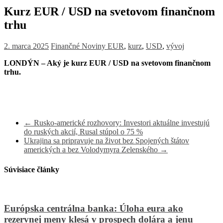
Kurz EUR / USD na svetovom finančnom
trhu
2. marca 2025
Finančné Noviny
EUR
,
kurz
,
USD
,
vývoj
LONDÝN – Aký je kurz EUR / USD na svetovom finančnom
trhu.
←
Rusko-americké rozhovory: Investori aktuálne investujú
do ruských akcií, Rusal stúpol o 75 %
Ukrajina sa pripravuje na život bez Spojených štátov
amerických a bez Volodymyra Zelenského
→
Súvisiace články
Európska centrálna banka: Úloha eura ako
rezervnej meny klesá v prospech dolára a jenu