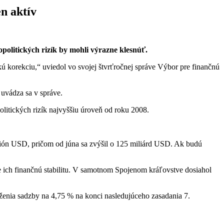
n aktív
olitických rizík by mohli výrazne klesnúť.
kú korekciu,“ uviedol vo svojej štvrťročnej správe Výbor pre finančnú
 uvádza sa v správe.
itických rizík najvyššiu úroveň od roku 2008.
lión USD, pričom od júna sa zvýšil o 125 miliárd USD. Ak budú
e ich finančnú stabilitu. V samotnom Spojenom kráľovstve dosiahol
ženia sadzby na 4,75 % na konci nasledujúceho zasadania 7.