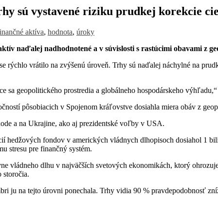
hy sú vystavené riziku prudkej korekcie cie
finančné aktíva
,
hodnota
,
úroky
v naďalej nadhodnotené a v súvislosti s rastúcimi obavami z geop
se rýchlo vrátilo na zvýšenú úroveň. Trhy sú naďalej náchylné na prud
úce sa geopolitického prostredia a globálneho hospodárskeho výhľadu,“
ostí pôsobiacich v Spojenom kráľovstve dosiahla miera obáv z geopol
hode a na Ukrajine, ako aj prezidentské voľby v USA.
cií hedžových fondov v amerických vládnych dlhopisoch dosiahol 1 bi
mu stresu pre finančný systém.
ovne vládneho dlhu v najväčších svetových ekonomikách, ktorý ohrozuj
 storočia.
bri ju na tejto úrovni ponechala. Trhy vidia 90 % pravdepodobnosť zní