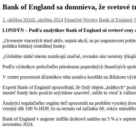
Bank of England sa domnieva, že svetové tr
2. októbra 2024
2. októbra 2024
Finančné Noviny
Bank of England
,
LONDÝN – Podľa analytikov Bank of England sú svetové ceny aktí
„Ocenenie viacerých tried aktív, najmä akcií, sa po augustovom pokle
politiku britskej centrálnej banky.
„Globálne slabé miesta zostávajú značné, rovnako ako neistoty týkaj
Podľa výsledkov polročného prieskumu popredných finančných spoločn
V centre pozornosti účastníkov trhu zostáva konflikt na Blízkom výc
Experti Bank of England upozorňujú, že čistý objem „krátkych“ pozí
musieť fondy tieto pozície urýchlene uzavrieť, môže to viesť k vážne
Analytici regulačného orgánu tiež upozornili na problém vysokej úr
verejný dlh 100 % HDP, čo sa nestalo od začiatku 60. rokov minulého
Bank of England v auguste znížila úrokovú sadzbu na 5 % a v septem
novembra 2024.