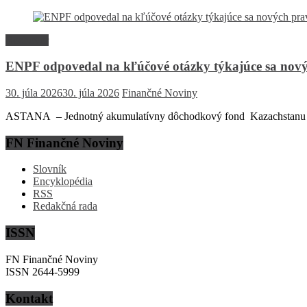
Rozhovor
ENPF odpovedal na kľúčové otázky týkajúce sa nový
30. júla 2026
30. júla 2026
Finančné Noviny
ASTANA – Jednotný akumulatívny dôchodkový fond Kazachstanu (EN
FN Finančné Noviny
Slovník
Encyklopédia
RSS
Redakčná rada
ISSN
FN Finančné Noviny
ISSN 2644-5999
Kontakt