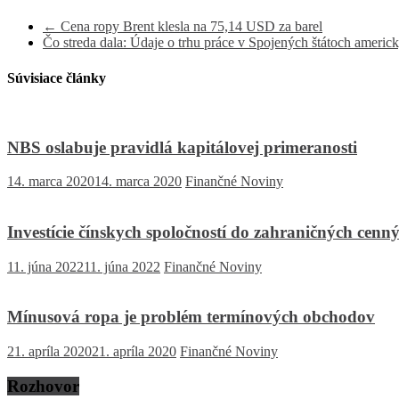
←
Cena ropy Brent klesla na 75,14 USD za barel
Čo streda dala: Údaje o trhu práce v Spojených štátoch americk
Súvisiace články
NBS oslabuje pravidlá kapitálovej primeranosti
14. marca 2020
14. marca 2020
Finančné Noviny
Investície čínskych spoločností do zahraničných cen
11. júna 2022
11. júna 2022
Finančné Noviny
Mínusová ropa je problém termínových obchodov
21. apríla 2020
21. apríla 2020
Finančné Noviny
Rozhovor