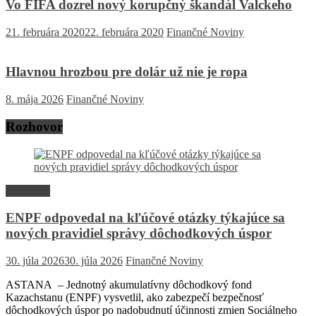
Vo FIFA dozrel nový korupčný škandál Valckeho
21. februára 2020
22. februára 2020
Finančné Noviny
Hlavnou hrozbou pre dolár už nie je ropa
8. mája 2026
Finančné Noviny
Rozhovor
Rozhovor
ENPF odpovedal na kľúčové otázky týkajúce sa
nových pravidiel správy dôchodkových úspor
30. júla 2026
30. júla 2026
Finančné Noviny
ASTANA – Jednotný akumulatívny dôchodkový fond
Kazachstanu (ENPF) vysvetlil, ako zabezpečí bezpečnosť
dôchodkových úspor po nadobudnutí účinnosti zmien Sociálneho