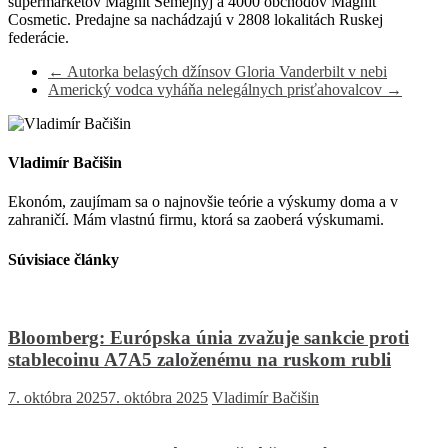
supermarketov Magnit Semejnyj a 4000 obchodov Magnit
Cosmetic. Predajne sa nachádzajú v 2808 lokalitách Ruskej
federácie.
←
Autorka belasých džínsov Gloria Vanderbilt v nebi
Americký vodca vyháňa nelegálnych prisťahovalcov
→
Vladimír Bačišin
Ekonóm, zaujímam sa o najnovšie teórie a výskumy doma a v
zahraničí. Mám vlastnú firmu, ktorá sa zaoberá výskumami.
Súvisiace články
Bloomberg: Európska únia zvažuje sankcie proti
stablecoinu A7A5 založenému na ruskom rubli
7. októbra 2025
7. októbra 2025
Vladimír Bačišin