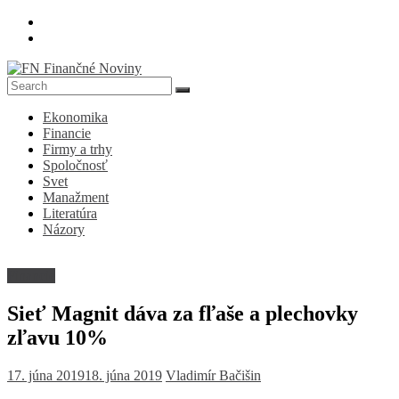
Skip
to
content
FN
Ekonomika
Finančné
Financie
Noviny
Firmy a trhy
Spoločnosť
Denník
Svet
o
Manažment
ekonomike
Literatúra
a
Názory
spoločnosti
Financie
Sieť Magnit dáva za fľaše a plechovky
zľavu 10%
17. júna 2019
18. júna 2019
Vladimír Bačišin