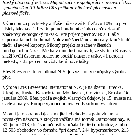
Ruský obchodný reťazec Magnit začne v spolupráci s pivovarníckou
spoločnosťou AB InBev Efes prijímať hliníkové plechovky a
plastové fľaše.
Výmenou za plechovky a fľaše môžete získať zľavu 10% na pivo
“Biely Medveď”. Prví kupujúci budú môcť ako darček dostať
značkový ekologický ruksak. Pre príjem plechoviek a fliaš v
supermarketoch budú nainštalované špeciálne automaty, ktoré budú
tlačiť zľavové kupóny. Pilotný projekt sa začne v šiestich
predajniach reťazca. Média v minulosti napísali, že štvrtina Rusov sa
snaží kvôli úsporám opätovne použiť plastové tašky, 41 percent
niekedy, a 32 percent si vždy berú nové tašky.
Efes Breweries International N.V. je významný európsky výrobca
piva.
Výroba Efes Breweries International N.V. je na území Turecka,
Ukrajiny, Ruska, Kazachstanu, Moldavska, Gruzínska, Srbska. Od
januára 2009, Efes, podľa svojich vlastných údajov, je 15. mieste na
svete a piaty v Európe výrobcom piva vo fyzickom vyjadrení.
Magnit je ruský predajca a majiteľ obchodov s potravinami s
rovnakým názvom, z ktorých väčšina má formát „samoobsluhay. K
30. júnu 2018, sieť spoločnosti zahŕňala 16 960 obchodov, z toho:
12 503 obchodov vo formáte “pri dome”, 244 hypermarketov, 213