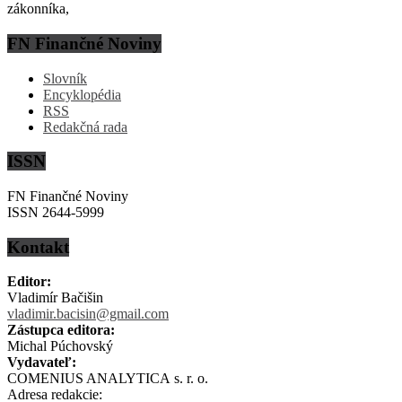
zákonníka,
FN Finančné Noviny
Slovník
Encyklopédia
RSS
Redakčná rada
ISSN
FN Finančné Noviny
ISSN 2644-5999
Kontakt
Editor:
Vladimír Bačišin
vladimir.bacisin@gmail.com
Zástupca editora:
Michal Púchovský
Vydavateľ:
COMENIUS ANALYTICA s. r. o.
Adresa redakcie: