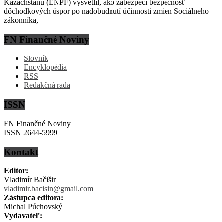
Kazachstanu (ENPF) vysvetlil, ako zabezpečí bezpečnosť
dôchodkových úspor po nadobudnutí účinnosti zmien Sociálneho
zákonníka,
FN Finančné Noviny
Slovník
Encyklopédia
RSS
Redakčná rada
ISSN
FN Finančné Noviny
ISSN 2644-5999
Kontakt
Editor:
Vladimír Bačišin
vladimir.bacisin@gmail.com
Zástupca editora:
Michal Púchovský
Vydavateľ: