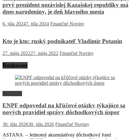
prvý prezident nezávislej Kazašskej republiky má
dnes narodeniny, je deň hlavného mesta
6. júla 2024
7. júla 2024
Finančné Noviny
Kto je kto: ruský podnikateľ Vladimír Potanin
27. mája 2022
27. mája 2022
Finančné Noviny
Rozhovor
Rozhovor
ENPF odpovedal na kľúčové otázky týkajúce sa
nových pravidiel správy dôchodkových úspor
30. júla 2026
30. júla 2026
Finančné Noviny
ASTANA – Jednotný akumulatívny dôchodkový fond