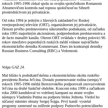
rokoch 1995-1996 získal spolu so svojím spoločníkom Romanom
Abramovičom kontrolu nad ropnou spoločnosťou Sibneft
prostredníctvom jej privatizácie.
Od roku 1994 je jedným z hlavných zakladateľov Ruskej
verejnoprávnej televízie (ORT), organizátorom jej privatizácie,
členom prvého predstavenstva súkromného podnikania, od začiatku
roku 1995 majoritným akcionárom, podpredsedom predstavenstva a
de facto manažér kanála. Okrem ORT ovládala v druhej polovici 90.
rokov množstvo popredných ruských médií vrátane najväčšieho
ekonomického denníka Kommersant. Dnes im konkurujú denníky
Russian Business Consulting (RBC) a Vedomosti.
Volga GAZ 24.
Mal blízko k podnikateľskému a ekonomickému okoliu ruského
prezidenta Borisa Jeľcina. Dostalo pomenovanie rodina (semja).V
rokoch 1995-1996 médiá Berezovského podporovali znovuzvolenie
Jeľcina na druhé funkčné obdobie. Koncom roku 1999 a začiatkom
roku 2000 kandidoval vo volebnej kampani na strane svojho
nástupcu Vladimíra Putina na podporu bloku Jednota. Viedol ho
súčasný minister obrany Sergej Šojgu. Prvý kanál vysielal
programy zamerané na zníženie podpory Putinovho potenciálneho