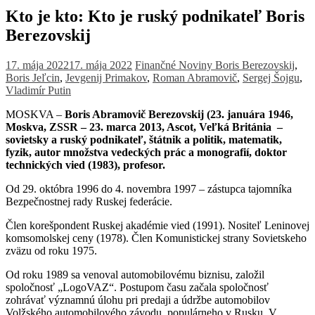
Kto je kto: Kto je ruský podnikateľ Boris
Berezovskij
17. mája 2022
17. mája 2022
Finančné Noviny
Boris Berezovskij
,
Boris Jeľcin
,
Jevgenij Primakov
,
Roman Abramovič
,
Sergej Šojgu
,
Vladimír Putin
MOSKVA –
Boris Abramovič Berezovskij (23. januára 1946,
Moskva, ZSSR – 23. marca 2013, Ascot, Veľká Británia –
sovietsky a ruský podnikateľ, štátnik a politik, matematik,
fyzik, autor množstva vedeckých prác a monografií, doktor
technických vied (1983), profesor.
Od 29. októbra 1996 do 4. novembra 1997 – zástupca tajomníka
Bezpečnostnej rady Ruskej federácie.
Člen korešpondent Ruskej akadémie vied (1991). Nositeľ Leninovej
komsomolskej ceny (1978). Člen Komunistickej strany Sovietskeho
zväzu od roku 1975.
Od roku 1989 sa venoval automobilovému biznisu, založil
spoločnosť „LogoVAZ“. Postupom času začala spoločnosť
zohrávať významnú úlohu pri predaji a údržbe automobilov
Volžského automobilového závodu, populárneho v Rusku. V