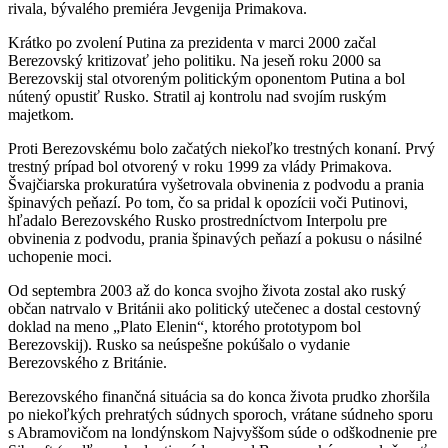
rivala, bývalého premiéra Jevgenija Primakova.
Krátko po zvolení Putina za prezidenta v marci 2000 začal
Berezovský kritizovať jeho politiku. Na jeseň roku 2000 sa
Berezovskij stal otvoreným politickým oponentom Putina a bol
nútený opustiť Rusko. Stratil aj kontrolu nad svojím ruským
majetkom.
Proti Berezovskému bolo začatých niekoľko trestných konaní. Prvý
trestný prípad bol otvorený v roku 1999 za vlády Primakova.
Švajčiarska prokuratúra vyšetrovala obvinenia z podvodu a prania
špinavých peňazí. Po tom, čo sa pridal k opozícii voči Putinovi,
hľadalo Berezovského Rusko prostredníctvom Interpolu pre
obvinenia z podvodu, prania špinavých peňazí a pokusu o násilné
uchopenie moci.
Od septembra 2003 až do konca svojho života zostal ako ruský
občan natrvalo v Británii ako politický utečenec a dostal cestovný
doklad na meno „Plato Elenin“, ktorého prototypom bol
Berezovskij). Rusko sa neúspešne pokúšalo o vydanie
Berezovského z Británie.
Berezovského finančná situácia sa do konca života prudko zhoršila
po niekoľkých prehratých súdnych sporoch, vrátane súdneho sporu
s Abramovičom na londýnskom Najvyššom súde o odškodnenie pre