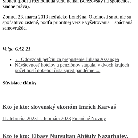
Sibneft (podľa rozhodnutia súdu nemal Berezovský na spoločnosť
žiadne práva).
Zomrel 23. marca 2013 neďaleko Londýna. Okolnosti smrti nie sú
spoľahlivo zistené, podľa prioritnej verzie vyšetrovania – spáchaná
samovražda.
Volga GAZ 21.
←
Odovzdali petíciu za prepustenie Juliana Assangea
Návštevnosť hotelov a penziónov stúpala, v dvoch krajoch
počet hostí dobehol čísla spred pandémie
→
Súvisiace články
Kto je kto: slovenský ekonóm Imrich Karvaš
11. februára 2023
11. februára 2023
Finančné Noviny
Kto je kto: Elbasy Nursultan Abišuly Nazarbajev,