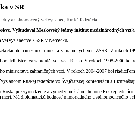
ska v SR
adny a splnomocený veľvyslanec
,
Ruská federácia
kve. Vyštudoval Moskovský štátny inštitút medzinárodných vz
 na veľvyslanectve ZSSR v Nemecku.
kretariáte námestníka ministra zahraničných vecí ZSSR. V rokoch 1
odboru Ministerstva zahraničných vecí Ruska. V rokoch 1998-2000 bol
ho ministerstva zahraničných vecí. V rokoch 2004-2007 bol riaditeľom
lancom Ruskej federácie vo Švajčiarskej konfederácii a Lichtenštaj
Ruska pre vymedzenie a vymedzenie štátnej hranice Ruskej federácie 
om mori. Má diplomatickú hodnosť mimoriadneho a splnomocneného veľ