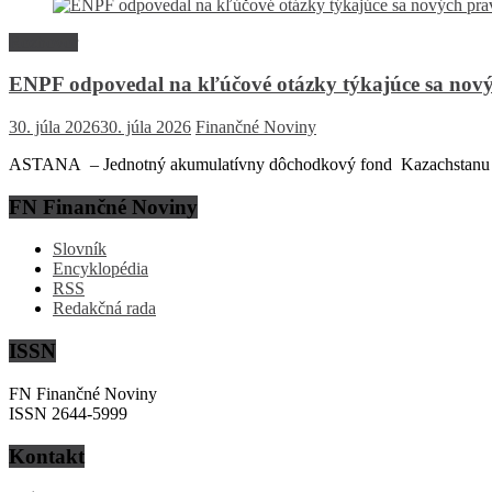
Rozhovor
ENPF odpovedal na kľúčové otázky týkajúce sa nový
30. júla 2026
30. júla 2026
Finančné Noviny
ASTANA – Jednotný akumulatívny dôchodkový fond Kazachstanu (EN
FN Finančné Noviny
Slovník
Encyklopédia
RSS
Redakčná rada
ISSN
FN Finančné Noviny
ISSN 2644-5999
Kontakt