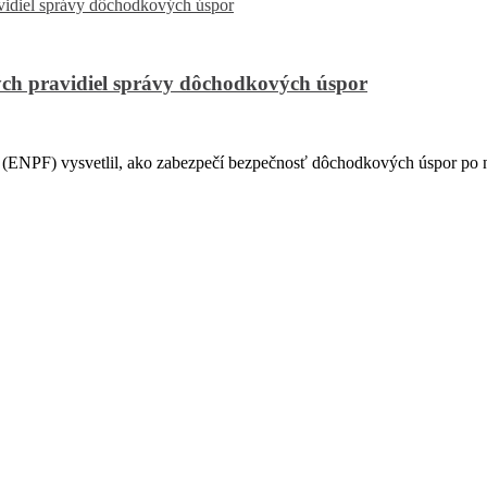
ch pravidiel správy dôchodkových úspor
PF) vysvetlil, ako zabezpečí bezpečnosť dôchodkových úspor po na