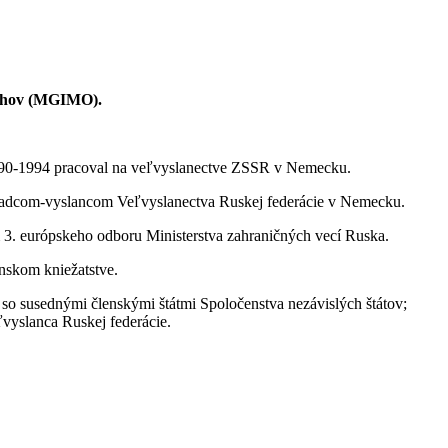
ťahov (MGIMO).
990-1994 pracoval na veľvyslanectve ZSSR v Nemecku.
 radcom-vyslancom Veľvyslanectva Ruskej federácie v Nemecku.
 3. európskeho odboru Ministerstva zahraničných vecí Ruska.
nskom kniežatstve.
so susednými členskými štátmi Spoločenstva nezávislých štátov;
vyslanca Ruskej federácie.