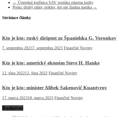
←
Ústredná knižnica SAV ponúka zdarma knihy
Portu: druhý pilier, pokles, len nie žiadna panika
→
Súvisiace články
Kto je kto: ruský dirigent zo Španielska G. Voronkov
7. septembra 2023
7. septembra 2023
Finančné Noviny
Kto je kto: americký ekonóm Steve H. Hanke
12. júna 2022
12. júna 2022
Finančné Noviny
Kto je kto: minister Alibek Sakenovič Kuantyrov
17. marca 2023
18. marca 2023
Finančné Noviny
Rozhovor