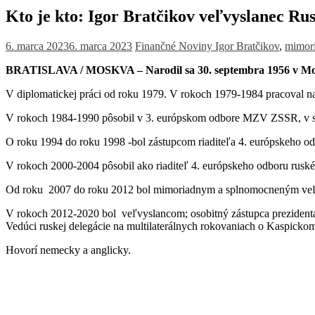
Kto je kto: Igor Bratčikov veľvyslanec Ru
6. marca 2023
6. marca 2023
Finančné Noviny
Igor Bratčikov
,
mimori
BRATISLAVA / MOSKVA – Narodil sa 30. septembra 1956 v Mos
V diplomatickej práci od roku 1979. V rokoch 1979-1984 pracoval
V rokoch 1984-1990 pôsobil v 3. európskom odbore MZV ZSSR, v se
O roku 1994 do roku 1998 -bol zástupcom riaditeľa 4. európskeho 
V rokoch 2000-2004 pôsobil ako riaditeľ 4. európskeho odboru ruské
Od roku 2007 do roku 2012 bol mimoriadnym a splnomocneným veľvys
V rokoch 2012-2020 bol veľvyslancom; osobitný zástupca prezidenta 
Vedúci ruskej delegácie na multilaterálnych rokovaniach o Kaspick
Hovorí nemecky a anglicky.