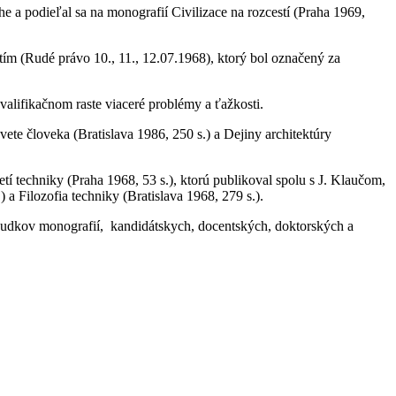
 podieľal sa na monografií Civilizace na rozcestí (Praha 1969,
ím (Rudé právo 10., 11., 12.07.1968), ktorý bol označený za
valifikačnom raste viaceré problémy a ťažkosti.
te človeka (Bratislava 1986, 250 s.) a Dejiny architektúry
í techniky (Praha 1968, 53 s.), ktorú publikoval spolu s J. Klaučom,
 Filozofia techniky (Bratislava 1968, 279 s.).
sudkov monografií, kandidátskych, docentských, doktorských a