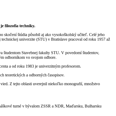
 filozofia techniky.
o skočení štúdia pôsobil aj ako vysokoškolský učiteľ. Celé jeho
echnickej univerzite (STU) v Bratislave pracoval od roku 1957 až
tva študentom Stavebnej fakulty STU. V povedomí študentov,
ným odborníkom vo svojom odbore.
centa a od roku 1983 je univerzitným profesorom.
ách teoretických a odborných časopisov.
ed. Z tejto oblasti uverejnil niekoľko monografií, množstvo
rednáškové turné v bývalom ZSSR a NDR, Maďarsku, Bulharsku