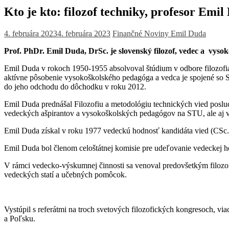
Kto je kto: filozof techniky, profesor Emil
4. februára 2023
4. februára 2023
Finančné Noviny
Emil Duda
Prof. PhDr. Emil Duda, DrSc. je slovenský filozof, vedec a vys
Emil Duda v rokoch 1950-1955 absolvoval štúdium v odbore filozofia –
aktívne pôsobenie vysokoškolského pedagóga a vedca je spojené so S
do jeho odchodu do dôchodku v roku 2012.
Emil Duda prednášal Filozofiu a metodológiu technických vied posl
vedeckých ašpirantov a vysokoškolských pedagógov na STU, ale aj 
Emil Duda získal v roku 1977 vedeckú hodnosť kandidáta vied (CSc.) 
Emil Duda bol členom celoštátnej komisie pre udeľovanie vedeckej ho
V rámci vedecko-výskumnej činnosti sa venoval predovšetkým filozof
vedeckých statí a učebných pomôcok.
Vystúpil s referátmi na troch svetových filozofických kongresoch
a Poľsku.