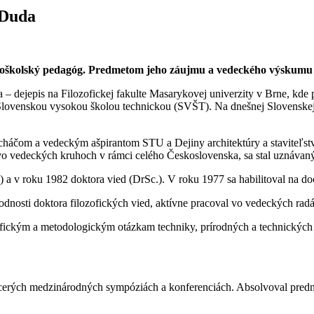
 Duda
okoškolský pedagóg. Predmetom jeho záujmu a vedeckého výskumu je
 dejepis na Filozofickej fakulte Masarykovej univerzity v Brne, kde p
lovenskou vysokou školou technickou (SVŠT). Na dnešnej Slovenskej t
ucháčom a vedeckým ašpirantom STU a Dejiny architektúry a staviteľs
vo vedeckých kruhoch v rámci celého Československa, sa stal uznáva
a v roku 1982 doktora vied (DrSc.). V roku 1977 sa habilitoval na do
dnosti doktora filozofických vied, aktívne pracoval vo vedeckých rad
ickým a metodologickým otázkam techniky, prírodných a technických vi
, viacerých medzinárodných sympóziách a konferenciách. Absolvoval p