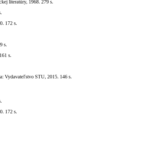
ckej literatúry, 1968. 279 s.
.
0. 172 s.
.
9 s.
161 s.
ava: Vydavateľstvo STU, 2015. 146 s.
.
0. 172 s.
.