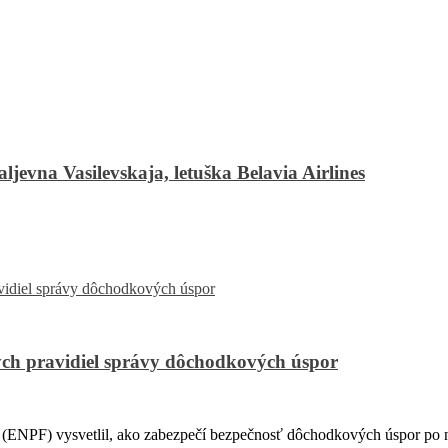
jevna Vasilevskaja, letuška Belavia Airlines
ch pravidiel správy dôchodkových úspor
PF) vysvetlil, ako zabezpečí bezpečnosť dôchodkových úspor po na