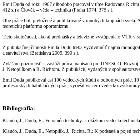
Emil Duda od roku 1967 dlhodobo pracoval v tíme Radovana Richtu z
412 s.) a Člověk – věda – technika (Praha 1974, 375 s.).
Obe práce boli preložené a publikované v mnohých krajinách sveta. A
teoretickú platformu oportunizmu.
Tieto skutočnosti, ako aj prednášky a televízne vystúpenia o VTR v s
Z publikačnej činnosti Emila Dudu treba vyzdvihnúť najmä monografie
a staviteľstva (Bratislava 2005, 399 s.).
Zvláštnu pozornosť si zaslúži práca, napísaná pre UNESCO, Rozvoj vy
J. Netopilíkom a R. Richtom. Z publikácií, vydaných v spoluautorstv
Emil Duda publikoval asi 100 vedeckých štúdií a odborných prác, 1
profesorských habilitačných prác, vyriešil viacero vedecko-výskumný
Bibliografia:
Klaučo, J., Duda, E.: Fenomén techniky: k otázkam vedeckotechnickej r
Klaučo, J., Duda, E., Netopilík, J., Richta, R.: K podstatě a pojetí te