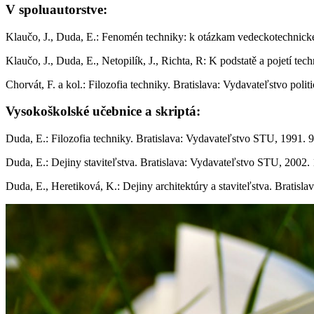
V spoluautorstve:
Klaučo, J., Duda, E.: Fenomén techniky: k otázkam vedeckotechnickej r
Klaučo, J., Duda, E., Netopilík, J., Richta, R: K podstatě a pojetí tec
Chorvát, F. a kol.: Filozofia techniky. Bratislava: Vydavateľstvo politi
Vysokoškolské učebnice a skriptá:
Duda, E.: Filozofia techniky. Bratislava: Vydavateľstvo STU, 1991. 9
Duda, E.: Dejiny staviteľstva. Bratislava: Vydavateľstvo STU, 2002. 
Duda, E., Heretiková, K.: Dejiny architektúry a staviteľstva. Bratisl