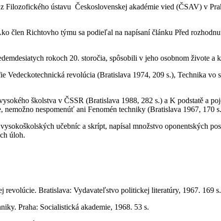
 Filozofického ústavu Československej akadémie vied (ČSAV) v Prahe a
ko člen Richtovho týmu sa podieľal na napísaní článku Před rozhodnut
edemdesiatych rokoch 20. storočia, spôsobili v jeho osobnom živote a k
 Vedeckotechnická revolúcia (Bratislava 1974, 209 s.), Technika vo sve
sokého školstva v ČSSR (Bratislava 1988, 282 s.) a K podstatě a pojet
e, nemožno nespomenúť ani Fenomén techniky (Bratislava 1967, 170 s.) a
0 vysokoškolských učebníc a skrípt, napísal množstvo oponentských po
ch úloh.
evolúcie. Bratislava: Vydavateľstvo politickej literatúry, 1967. 169 s.
chniky. Praha: Socialistická akademie, 1968. 53 s.