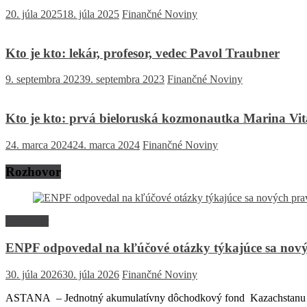
20. júla 2025
18. júla 2025
Finančné Noviny
Kto je kto: lekár, profesor, vedec Pavol Traubner
9. septembra 2023
9. septembra 2023
Finančné Noviny
Kto je kto: prvá bieloruská kozmonautka Marina Vital
24. marca 2024
24. marca 2024
Finančné Noviny
Rozhovor
Rozhovor
ENPF odpovedal na kľúčové otázky týkajúce sa nový
30. júla 2026
30. júla 2026
Finančné Noviny
ASTANA – Jednotný akumulatívny dôchodkový fond Kazachstanu (EN