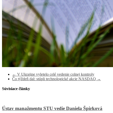
←
V Ukrajine vyletelo celé vedenie colnej kontroly
Čo týždeň dal: stúpli technologické akcie NASDAQ
→
Súvisiace články
Ústav manažmentu STU vedie Daniela Špirková