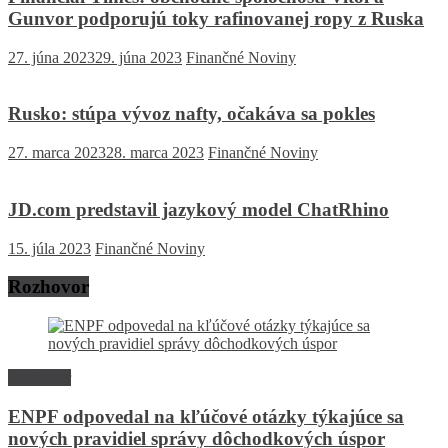
Gunvor podporujú toky rafinovanej ropy z Ruska
27. júna 2023
29. júna 2023
Finančné Noviny
Rusko: stúpa vývoz nafty, očakáva sa pokles
27. marca 2023
28. marca 2023
Finančné Noviny
JD.com predstavil jazykový model ChatRhino
15. júla 2023
Finančné Noviny
Rozhovor
Rozhovor
ENPF odpovedal na kľúčové otázky týkajúce sa
nových pravidiel správy dôchodkových úspor