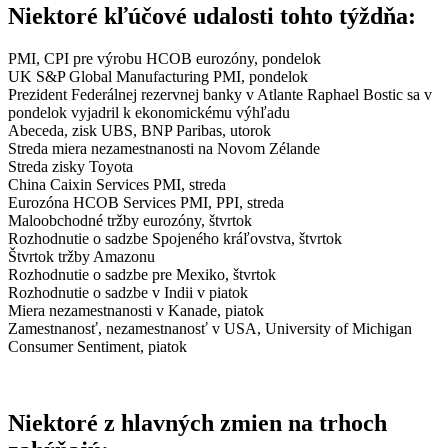
Niektoré kľúčové udalosti tohto týždňa:
PMI, CPI pre výrobu HCOB eurozóny, pondelok
UK S&P Global Manufacturing PMI, pondelok
Prezident Federálnej rezervnej banky v Atlante Raphael Bostic sa v
pondelok vyjadril k ekonomickému výhľadu
Abeceda, zisk UBS, BNP Paribas, utorok
Streda miera nezamestnanosti na Novom Zélande
Streda zisky Toyota
China Caixin Services PMI, streda
Eurozóna HCOB Services PMI, PPI, streda
Maloobchodné tržby eurozóny, štvrtok
Rozhodnutie o sadzbe Spojeného kráľovstva, štvrtok
Štvrtok tržby Amazonu
Rozhodnutie o sadzbe pre Mexiko, štvrtok
Rozhodnutie o sadzbe v Indii v piatok
Miera nezamestnanosti v Kanade, piatok
Zamestnanosť, nezamestnanosť v USA, University of Michigan
Consumer Sentiment, piatok
Niektoré z hlavných zmien na trhoch