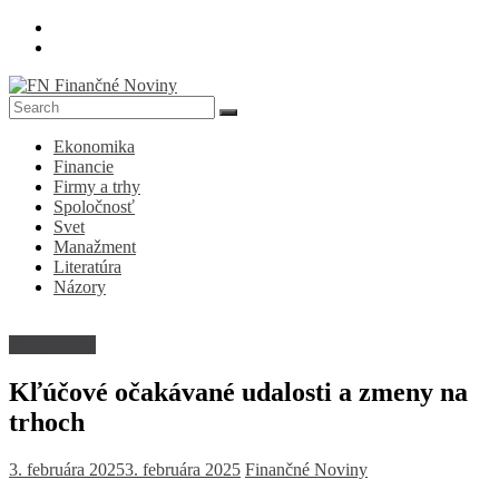
Skip
to
content
FN
Ekonomika
Finančné
Financie
Noviny
Firmy a trhy
Spoločnosť
Denník
Svet
o
Manažment
ekonomike
Literatúra
a
Názory
spoločnosti
Firmy a trhy
Kľúčové očakávané udalosti a zmeny na
trhoch
3. februára 2025
3. februára 2025
Finančné Noviny