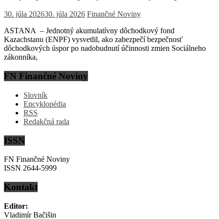
30. júla 2026
30. júla 2026
Finančné Noviny
ASTANA – Jednotný akumulatívny dôchodkový fond
Kazachstanu (ENPF) vysvetlil, ako zabezpečí bezpečnosť
dôchodkových úspor po nadobudnutí účinnosti zmien Sociálneho
zákonníka,
FN Finančné Noviny
Slovník
Encyklopédia
RSS
Redakčná rada
ISSN
FN Finančné Noviny
ISSN 2644-5999
Kontakt
Editor:
Vladimír Bačišin