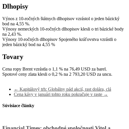
Dlhopisy
Výnos z 10-ročných štátnych dlhopisov vzrástol o jeden bázický
bod na 4,55 %.
Výnosy nemeckých 10-ročných dlhopisov klesli o tri bázické body
na 2,43 %.
Výnosy 10-ročných dlhopisov Spojeného kráľovstva vzrástli o
jeden bázický bod na 4,55 %
Tovary
Cena ropy Brent vzrástla o 1,1 % na 76,49 USD za barel.
Spotové ceny zlata klesli o 0,2 % na 2 793,20 USD za uncu.
←
Kapitálový trh: Globálny pád akcií, rast dolára, clá
Cena kávy v januári tohto roku pokračuje v raste
→
Súvisiace články
Financial Times: obchodné spoločnosti Vitol a