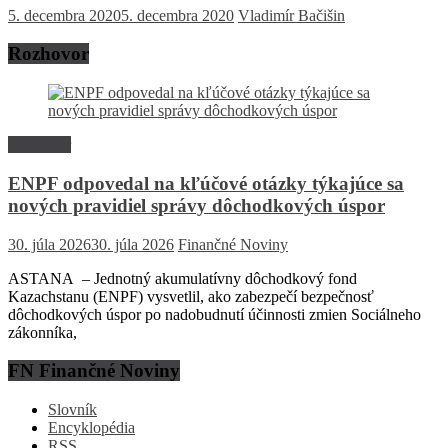
5. decembra 2020
5. decembra 2020
Vladimír Bačišin
Rozhovor
Rozhovor
ENPF odpovedal na kľúčové otázky týkajúce sa
nových pravidiel správy dôchodkových úspor
30. júla 2026
30. júla 2026
Finančné Noviny
ASTANA – Jednotný akumulatívny dôchodkový fond
Kazachstanu (ENPF) vysvetlil, ako zabezpečí bezpečnosť
dôchodkových úspor po nadobudnutí účinnosti zmien Sociálneho
zákonníka,
FN Finančné Noviny
Slovník
Encyklopédia
RSS