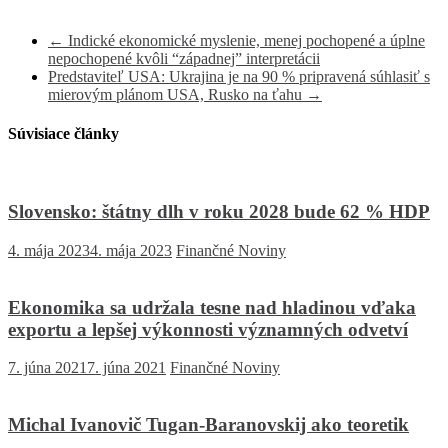
←
Indické ekonomické myslenie, menej pochopené a úplne
nepochopené kvôli “západnej” interpretácii
Predstaviteľ USA: Ukrajina je na 90 % pripravená súhlasiť s
mierovým plánom USA, Rusko na ťahu
→
Súvisiace články
Slovensko: štátny dlh v roku 2028 bude 62 % HDP
4. mája 2023
4. mája 2023
Finančné Noviny
Ekonomika sa udržala tesne nad hladinou vďaka
exportu a lepšej výkonnosti významných odvetví
7. júna 2021
7. júna 2021
Finančné Noviny
Michal Ivanovič Tugan-Baranovskij ako teoretik