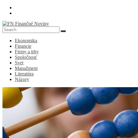
Skip
to
content
FN
Ekonomika
Finančné
Financie
Noviny
Firmy a trhy
Spoločnosť
Denník
Svet
o
Manažment
ekonomike
Literatúra
a
Názory
spoločnosti