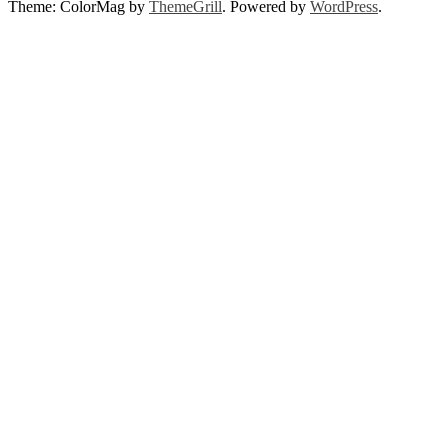
Theme: ColorMag by
ThemeGrill
. Powered by
WordPress
.