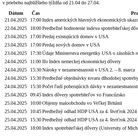
v priebehu najbližšieho týždňa od 21.04 do 27.04.
Dátum
Čas
Pr
21.04.2025
17:00
Index amerických hlavných ekonomických ukaz
22.04.2025
18:00
Predbežné hodnotenie indexu spotrebiteľskej dô
23.04.2025
17:00
Predaj existujúcich domov v USA
23.04.2025
17:00
Predaj nových domov v USA
23.04.2025
17:30
Údaje Ministerstva energetiky USA o zásobách rop
24.04.2025
11:00
Ifo Index nemeckej ekonomickej dôvery
24.04.2025
15:30
Nároky v nezamestnanosti v USA 2. – 8. marca
24.04.2025
15:30
Predbežné objednávky tovaru dlhodobej spotre
24.04.2025
15:30
Počet ľudí poberajúcich dávky v nezamestnanos
25.04.2025
09:45
Index dôvery spotrebiteľov vo Francúzsko
25.04.2025
10:00
Objemy maloobchodu vo Veľkej Británii
25.04.2025
10:45
Predbežný odhad HDP USA za 4. štvrťrok 2024
25.04.2025
15:30
Predbežný odhad HDP USA za 4. štvrťrok 2024
25.04.2025
18:00
Index spotrebiteľskej dôvery (University of Mich