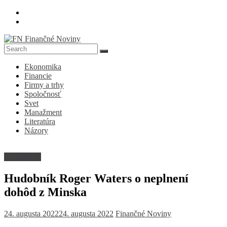
Skip
to
content
FN
Ekonomika
Finančné
Financie
Noviny
Firmy a trhy
Spoločnosť
Denník
Svet
o
Manažment
ekonomike
Literatúra
a
Názory
spoločnosti
Spoločnosť
Hudobník Roger Waters o neplnení
dohôd z Minska
24. augusta 2022
24. augusta 2022
Finančné Noviny