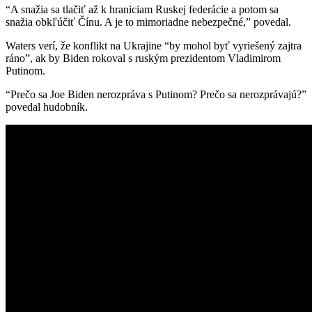
“A snažia sa tlačiť až k hraniciam Ruskej federácie a potom sa
snažia obkľúčiť Čínu. A je to mimoriadne nebezpečné,” povedal.
Waters verí, že konflikt na Ukrajine “by mohol byť vyriešený zajtra
ráno”, ak by Biden rokoval s ruským prezidentom Vladimirom
Putinom.
“Prečo sa Joe Biden nerozpráva s Putinom? Prečo sa nerozprávajú?”
povedal hudobník.