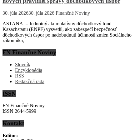
nových pravidiel správy dôchodkových úspor
30. júla 2026
30. júla 2026
Finančné Noviny
ASTANA – Jednotný akumulatívny dôchodkový fond
Kazachstanu (ENPF) vysvetlil, ako zabezpečí bezpečnosť
dôchodkových úspor po nadobudnutí účinnosti zmien Sociálneho
zákonníka,
FN Finančné Noviny
Slovník
Encyklopédia
RSS
Redakčná rada
ISSN
FN Finančné Noviny
ISSN 2644-5999
Kontakt
Editor: