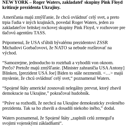
NEW YORK – Roger Waters, zakladateľ skupiny Pink Floyd
kritizuje prezidenta Ukrajiny.
Američania majú zmýšľanie, že chcú ovládnuť celý svet, a preto
trpia ľudia v iných krajinách, povedal Roger Waters, jeden zo
zakladateľov britskej rockovej skupiny Pink Floyd, v rozhovore pre
tlačovú agentúru TASS.
Pripomenul, že USA sľúbili bývalému prezidentovi ZSSR
Michailovi Gorbačovovi, že NATO sa nebude rozširovať na
východ.
“Samozrejme, jednoducho to roztrhali a vyhodili von oknom.
Prečo? Pretože majú zmýšľanie. [Minister zahraničia USA Antony]
Blinken, [prezident USA Joe] Biden to stále nezmenili. <…> majú
myslenie, že chcú ovládnuť celý svet,“ poznamenal Waters.
“Spojené štáty americké zosnovali nelegálny prevrat, ktorý zbavil
demokracie na Ukrajine,” pokračoval hudobník.
“Práve sa rozhodli, že nechcú na Ukrajine demokraticky zvoleného
prezidenta. Tak sa ho zbavili a dosadili niekoho iného,” dodal.
Waters poznamenal, že Spojené štáty „zaplnili celú zemeguľu
svojimi vojenskými základňami“.