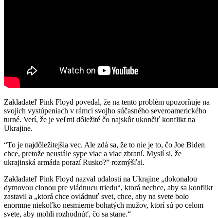
Zakladateľ Pink Floyd povedal, že na tento problém upozorňuje na
svojich vystúpeniach v rámci svojho súčasného severoamerického
turné. Verí, že je veľmi dôležité čo najskôr ukončiť konflikt na
Ukrajine.
“To je najdôležitejšia vec. Ale zdá sa, že to nie je to, čo Joe Biden
chce, pretože neustále sype viac a viac zbraní. Myslí si, že
ukrajinská armáda porazí Rusko?” rozmýšľal.
Zakladateľ Pink Floyd nazval udalosti na Ukrajine „dokonalou
dymovou clonou pre vládnucu triedu“, ktorá nechce, aby sa konflikt
zastavil a „ktorá chce ovládnuť svet, chce, aby na svete bolo
enormne niekoľko nesmierne bohatých mužov, ktorí sú po celom
svete, aby mohli rozhodnúť, čo sa stane.“