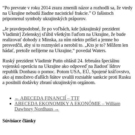
“Po prevrate v roku 2014 zrazu zmenili názor a rozhodli sa, že vtedy
na Ukrajine nebudú žiadne nacistické frakcie.” O fašistoch
pripomenul symboly ukrajinských práporov.
„Je pravdepodobné, že po voľbách, kde [ukrajinský prezident
Vladimir] Zelenskyj sľúbil všetkým ľuďom na Ukrajine, že bude
realizovať dohody z Minska, za ním niekto prišiel a jemne ho
presvedčil, aby si to rozmyslel a nerobil to. „Kto je to? Môžem len
hádať, pretože nežijeme na Ukrajine,“ povedal Waters.
Ruský prezident Vladimir Putin ohlásil 24. februára špeciálnu
vojenskú operáciu na Ukrajine ako odpoveď na žiadosť lídrov
republík Donbasu o pomoc. Potom USA, EÚ, Spojené kráľovstvo,
ako aj množstvo ďalších štátov uvalili rozsiahle sankcie proti Rusku
a posilnili dodávky zbraní ukrajinským orgánom.
←
ABECEDA FINANCIÍ – TTF
ABECEDA EKONOMIKY A EKONÓMIE – William
Dawbney Nordhaus
→
Súvisiace články