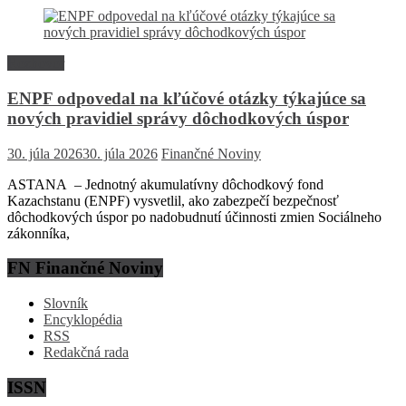
Rozhovor
ENPF odpovedal na kľúčové otázky týkajúce sa
nových pravidiel správy dôchodkových úspor
30. júla 2026
30. júla 2026
Finančné Noviny
ASTANA – Jednotný akumulatívny dôchodkový fond
Kazachstanu (ENPF) vysvetlil, ako zabezpečí bezpečnosť
dôchodkových úspor po nadobudnutí účinnosti zmien Sociálneho
zákonníka,
FN Finančné Noviny
Slovník
Encyklopédia
RSS
Redakčná rada
ISSN