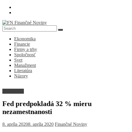
Skip
to
content
FN
Ekonomika
Finančné
Financie
Noviny
Firmy a trhy
Spoločnosť
Denník
Svet
o
Manažment
ekonomike
Literatúra
a
Názory
spoločnosti
Ekonomika
Fed predpokladá 32 % mieru
nezamestnanosti
8. apríla 2020
8. apríla 2020
Finančné Noviny