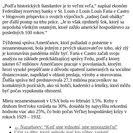
„Podľa historických štandardov je to veľmi veľa,“ napísal ekonóm
Federálnej rezervnej banky v St. Louis z Louis Louis Faria e Castro
v blogovom príspevku o svojich výpočtoch „zadnej časti obálky“
pre ďalší postup na trhu práce. „Je to však ojedinelý šok, ktorý sa
nepodobá všetkým ostatným, ktoré zažilo americké hospodárstvo za
posledných 100 rokov.“
Týždenná správa Američanov, ktorí požiadali o poistenie v
nezamestnanosti, bola jedným z prvých ukazovateľov toho, aký zlý
je koronavírus pandémia môže byť. Faria e Castro začali svoju
analýzu na základe predchádzajúcej správy Fedu, podľa ktorej
takmer 67 miliónov Američanov pracuje v povolaniach, ktorým
hrozí vysoké prepúšťanie z dôvodu opatrení zameraných na sociálne
distancovanie, napríklad v oblasti predaja, výroby a stravovania.
Ďalšia správa tiež predstavovala 27,3 milióna pracovníkov na
kontaktných pozíciách, ako sú holiči, kaderníci a letušky, ktorí môžu
byť počas vypuknutia ohrození.
Miera nezamestnanosti v USA bola vo februári 3,5%. Keby v
druhom štvrťroku vzrástla na 30%, dosiahla by najvyššiu rekordnú
hodnotu viac ako 25%, čo bolo počas Veľkej hospodárskej krízy v
rokoch 1929 – 1932.
←
Nazarbajev: “Keď sme jednotní, sme neporaziteľní”
Účet za dlhy, ktorý nebude mať kto vôbec zaplatiť
→