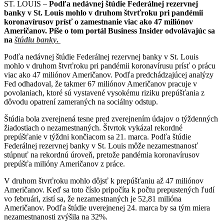
ST. LOUIS –
Podľa nedávnej štúdie Federálnej rezervnej
banky v St. Louis mohlo v druhom štvrťroku pri pandémii
koronavírusov prísť o zamestnanie viac ako 47 miliónov
Američanov. Píše o tom portál Business Insider odvolávajúc sa
na
štúdiu banky
.
Podľa nedávnej štúdie Federálnej rezervnej banky v St. Louis
mohlo v druhom štvrťroku pri pandémii koronavírusu prísť o prácu
viac ako 47 miliónov Američanov. Podľa predchádzajúcej analýzy
Fed odhadoval, že takmer 67 miliónov Američanov pracuje v
povolaniach, ktoré sú vystavené vysokému riziku prepúšťania z
dôvodu opatrení zameraných na sociálny odstup.
Štúdia bola zverejnená tesne pred zverejnením údajov o týždenných
žiadostiach o nezamestnaných. Štvrtok vykázal rekordné
prepúšťanie v týždni končiacom sa 21. marca. Podľa štúdie
Federálnej rezervnej banky v St. Louis môže nezamestnanosť
stúpnuť na rekordnú úroveň, pretože pandémia koronavírusov
prepúšťa milióny Američanov z práce.
V druhom štvrťroku mohlo dôjsť k prepúšťaniu až 47 miliónov
Američanov. Keď sa toto číslo pripočíta k počtu prepustených ľudí
vo februári, zistí sa, že nezamestnaných je 52,81 milióna
Američanov. Podľa štúdie uverejnenej 24. marca by sa tým miera
nezamestnanosti zvýšila na 32%.