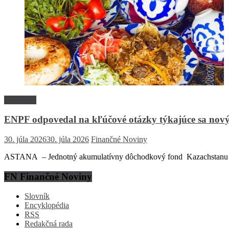
Rozhovor
ENPF odpovedal na kľúčové otázky týkajúce sa nový
30. júla 2026
30. júla 2026
Finančné Noviny
ASTANA – Jednotný akumulatívny dôchodkový fond Kazachstanu (EN
FN Finančné Noviny
Slovník
Encyklopédia
RSS
Redakčná rada