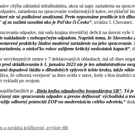
adov chýba základná infraštruktúra, akou sú napr. zariadenia na sprac
odpadov, zariadenia na spracovanie vodárenských kalov, recyklačné lin
toré nie sú podložené analýzami. Preto nepoznáme predikcie ich dlhod
 aj za našimi susedmi ako je Poľsko či Česko“
, uvádza J. Chovanec.
ovania odpadov, má naša krajina investičný deficit na úrovni vyše 1 
 je nakladanie s nebezpečným odpadom. Napriek tomu, že Slovensko 
postavené prakticky žiadne moderné zariadenie na jeho spracovanie. 
riadenia, o niekoľko rokov zažijeme kritický nedostatok kapacít“
,
d
nie nevyhnutných zmien v 7 deklarovaných oblastiach, má už dnes neg
red skládkovaním k 1. januáru 2023 nie je len administratívne nes
aná dopadová štúdia o dlhodobých vplyvoch tohto kroku, takže nikto
va, že odborná verejnosť sa dnes ocitla v stave, kedy s ňou úradníci 
ch vykladá po svojom.
ajdôležitejších je
„
Biela kniha odpadového hospodárstva SR“
. Tá j
sný stav spracovania odpadov a presne definovať východiská a trendy
yužije odborný potenciál ZOP na modernizáciu celého odvetvia,“
dodá
 a zavádza krúžkovné, zvyšuje dlh