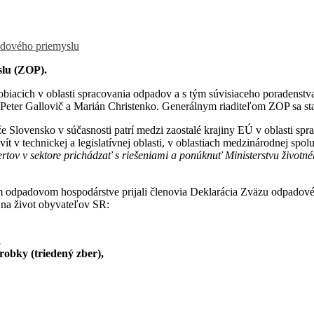
dového priemyslu
slu (ZOP).
obiacich v oblasti spracovania odpadov a s tým súvisiaceho poradenstv
, Peter Gallovič a Marián Christenko. Generálnym riaditeľom ZOP sa st
 Slovensko v súčasnosti patrí medzi zaostalé krajiny EÚ v oblasti sp
 v technickej a legislatívnej oblasti, v oblastiach medzinárodnej spol
rtov v sektore prichádzať s riešeniami a ponúknuť Ministerstvu životné
 odpadovom hospodárstve prijali členovia Deklarácia Zväzu odpadového
 na život obyvateľov SR:
,
obky (triedený zber),