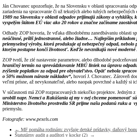
Ján Chovanec upozorňuje, že na Slovensku v oblasti spracovania odp
zariadenia na spracovanie či už tekutých alebo tuhých nebezpečných 
1989 na Slovensku v oblasti odpadov prijímajú zákony a vyhlášky, k
vyspelým štátom EÚ viac ako 20 rokov a značne začíname zaostávať
Odhady ZOP hovoria, že vďaka dlhodobému zanedbávaniu oblasti sprac
neúčinné, príliš jednostranné, alebo žiadne… Najlepším príkladom
priemyselnej výroby, ktorá produkuje aj nebezpečný odpad, nebolo 
ktorým postupne končí životnosť. Keďže nevznikajú nové moderné za
ZOP tvrdí, že zlé nastavenie parametrov, alebo dlhodobé podceňova
hraničný termín na sprevádzkovanie MBÚ liniek na úpravu odpadu p
zvýšenie poplatkov za odpad pre obyvateľstvo. Opäť nebola spracov
o 50% možnom náraste nákladov“,
hovorí J. Chovanec. Zároveň dodá
veľmi prísne, až nevykonateľné, alebo naopak povrchné a každý si i
V súčasnosti má ZOP rozpracovaných niekoľko projektov. Jedným z n
urobili napr. Nemci a Rakúšania aj my v nej chceme pomenovať súča
Ministerstvo životného prostredia SR prijme našu podanú ruku a v
priemyslu.
Fotografie: www.pexels.com
←
MF pomáha rodinám: zvyšuje detské prídavky, daňový bonus
Štatutárny audit a audítori v kocke (2)
→