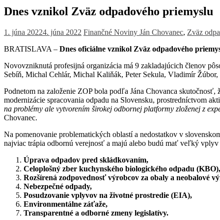
Dnes vznikol Zväz odpadového priemyslu
1. júna 2022
4. júna 2022
Finančné Noviny
Ján Chovanec
,
Zväz odpa
BRATISLAVA –
Dnes oficiálne vznikol Zväz odpadového priemy
Novovzniknutá profesijná organizácia má 9 zakladajúcich členov pôs
Sebíň, Michal Cehlár, Michal Kaliňák, Peter Sekula, Vladimír Žúbor
Podnetom na založenie ZOP bola podľa Jána Chovanca skutočnosť, že
modernizácie spracovania odpadu na Slovensku, prostredníctvom aktivít
na problémy ale vytvorením širokej odbornej platformy zloženej z expe
Chovanec.
Na pomenovanie problematických oblastí a nedostatkov v slovenskom
najviac trápia odbornú verejnosť a majú alebo budú mať veľký vplyv
Úprava odpadov pred skládkovaním
,
C
eloplošný zber kuchynského biologického odpadu (KBO)
Rozšírená zodpovednosť výrobcov za obaly a neobalové výr
N
ebezpečné odpady
,
P
osudzovanie vplyvov na životné prostredie (EIA),
Environmentálne záťaže,
Transparentné a odborné zmeny legislatívy.