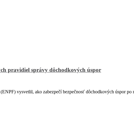
ch pravidiel správy dôchodkových úspor
PF) vysvetlil, ako zabezpečí bezpečnosť dôchodkových úspor po na