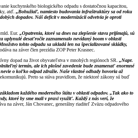
ovanie kuchynského biologického odpadu s dostatočnou kapacitou,
ky, atď.
„Bohužiaľ, namiesto budovania infraštruktúry sa od roku
obých dopadov. Náš deficit v modernizácii odvetvia je oproti
mld. Eur.
„Opatrenia, ktoré sa dnes na zlepšenie stavu prijímajú, sú
za uplynulé desaťročie zaznamenalo nevídaný boom v oblasti
Množstvo tohto odpadu sa ukladá len na špecializované skládky,
odáva na záver člen prezídia ZOP Peter Krasnec.
atívny dopad na život obyvateľstva v mnohých regiónoch SR.
„Napr.
plniteľný termín, ale ich plošné zavedenie bude znamenať enormné
 nevie o koľko odpad zdražie. Naše vlastné odhady hovoria až
nekomunikujú. Preto sa stáva pravidlom, že niektoré zákony sú buď
e základom každého moderného štátu v oblasti odpadov. „Tak ako to
, ktoré by sme mali v praxi využiť. Každý z nás verí, že
va na záver, Ján Chovanec, generálny riaditeľ Zväzu odpadového