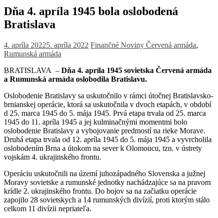
Dňa 4. apríla 1945 bola oslobodená
Bratislava
4. apríla 2022
5. apríla 2022
Finančné Noviny
Červená armáda
,
Rumunská armáda
BRATISLAVA –
Dňa 4. apríla 1945 sovietska Červená armáda
a Rumunská armáda oslobodila Bratislavu.
Oslobodenie Bratislavy sa uskutočnilo v rámci útočnej Bratislavsko-
brnianskej operácie, ktorá sa uskutočnila v dvoch etapách, v období
d 25. marca 1945 do 5. mája 1945. Prvá etapa trvala od 25. marca
1945 do 11. apríla 1945 a jej kulminačnými momentmi bolo
oslobodenie Bratislavy a vybojovanie predmostí na rieke Morave.
Druhá etapa trvala od 12. apríla 1945 do 5. mája 1945 a vyvrcholila
oslobodením Brna a útokom na sever k Olomoucu, tzn. v ústrety
vojskám 4. ukrajinského frontu.
Operáciu uskutočnili na území juhozápadného Slovenska a južnej
Moravy sovietske a rumunské jednotky nachádzajúce sa na pravom
krídle 2. ukrajinského frontu. Do bojov sa na začiatku operácie
zapojilo 28 sovietskych a 14 rumunských divízií, proti ktorým stálo
celkom 11 divízii nepriateľa.