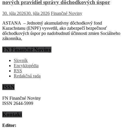
nových pravidiel správy dôchodkových úspor
30. júla 2026
30. júla 2026
Finančné Noviny
ASTANA – Jednotný akumulatívny dôchodkový fond
Kazachstanu (ENPF) vysvetlil, ako zabezpečí bezpečnosť
dôchodkových úspor po nadobudnutí účinnosti zmien Sociálneho
zákonníka,
FN Finančné Noviny
Slovník
Encyklopédia
RSS
Redakčná rada
ISSN
FN Finančné Noviny
ISSN 2644-5999
Kontakt
Editor: