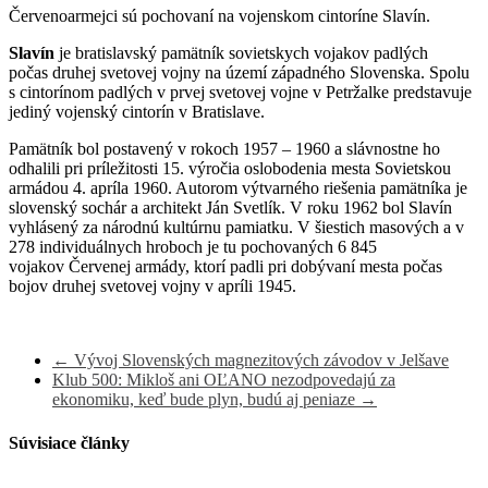
Červenoarmejci sú pochovaní na vojenskom cintoríne Slavín.
Slavín
je bratislavský pamätník sovietskych vojakov padlých
počas druhej svetovej vojny na území západného Slovenska. Spolu
s cintorínom padlých v prvej svetovej vojne v Petržalke predstavuje
jediný vojenský cintorín v Bratislave.
Pamätník bol postavený v rokoch 1957 – 1960 a slávnostne ho
odhalili pri príležitosti 15. výročia oslobodenia mesta Sovietskou
armádou 4. apríla 1960. Autorom výtvarného riešenia pamätníka je
slovenský sochár a architekt Ján Svetlík. V roku 1962 bol Slavín
vyhlásený za národnú kultúrnu pamiatku. V šiestich masových a v
278 individuálnych hroboch je tu pochovaných 6 845
vojakov Červenej armády, ktorí padli pri dobývaní mesta počas
bojov druhej svetovej vojny v apríli 1945.
←
Vývoj Slovenských magnezitových závodov v Jelšave
Klub 500: Mikloš ani OĽANO nezodpovedajú za
ekonomiku, keď bude plyn, budú aj peniaze
→
Súvisiace články