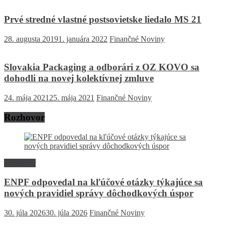
Prvé stredné vlastné postsovietske liedalo MS 21
28. augusta 2019
1. januára 2022
Finančné Noviny
Slovakia Packaging a odborári z OZ KOVO sa
dohodli na novej kolektívnej zmluve
24. mája 2021
25. mája 2021
Finančné Noviny
Rozhovor
Rozhovor
ENPF odpovedal na kľúčové otázky týkajúce sa
nových pravidiel správy dôchodkových úspor
30. júla 2026
30. júla 2026
Finančné Noviny