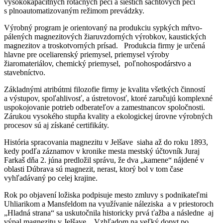
vysokokapacitných rotačných pecí a šiestich šachtových pecí
s plnoautomatizovaným režimom prevádzky.
Výrobný program je orientovaný na produkciu sypkých mŕtvo-
pálených magnezitových žiaruvzdorných výrobkov, kaustických
magnezitov a troskotvorných prísad. Produkcia firmy je určená
hlavne pre oceliarenský priemysel, priemysel výroby
žiaromateriálov, chemický priemysel, poľnohospodárstvo a
stavebníctvo.
Základnými atribútmi filozofie firmy je kvalita všetkých činností
a výstupov, spoľahlivosť, a ústretovosť, ktoré zaručujú komplexné
uspokojovanie potrieb odberateľov a zamestnancov spoločnosti.
Zárukou vysokého stupňa kvality a ekologickej úrovne výrobných
procesov sú aj získané certifikáty.
História spracovania magnezitu v Jelšave siaha až do roku 1893,
kedy podľa záznamov v kronike mesta mestský účtovník Juraj
Farkaš dňa 2. júna predložil správu, že dva „kamene“ nájdené v
oblasti Dúbrava sú magnezit, nerast, ktorý bol v tom čase
vyhľadávaný po celej krajine.
Rok po objavení ložiska podpisuje mesto zmluvy s podnikateľmi
Uhliarikom a Mansfeldom na využívanie náleziska a v priestoroch
„Hladná strana“ sa uskutočnila historicky prvá ťažba a následne aj
výpal magnezitu v Jelšave. Vzhľadom na veľký dopyt po