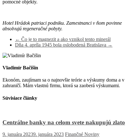
pomocné objekty.
Hotel Hrádok patriaci podniku. Zamestnanci v ňom povinne
absolvujú regeneračné pobyty.
←
Čo je to magnezit a ako vznikol tento minerál
Dňa 4. apríla 1945 bola oslobodená Bratislava
→
Vladimír Bačišin
Ekonóm, zaujímam sa o najnovšie teórie a výskumy doma a v
zahraničí. Mám vlastnú firmu, ktorá sa zaoberá výskumami.
Súvisiace články
Centrálne banky na celom svete nakupujú zlato
9. januára 2023
9. januára 2023
Finančné Noviny