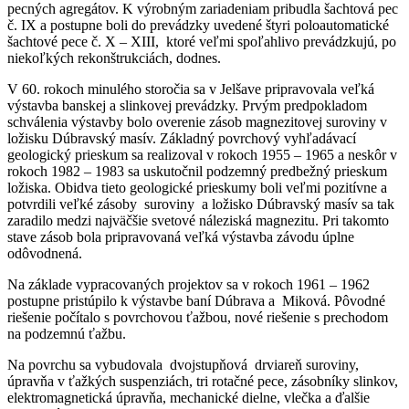
pecných agregátov. K výrobným zariadeniam pribudla šachtová pec
č. IX a postupne boli do prevádzky uvedené štyri poloautomatické
šachtové pece č. X – XIII, ktoré veľmi spoľahlivo prevádzkujú, po
niekoľkých rekonštrukciách, dodnes.
V 60. rokoch minulého storočia sa v Jelšave pripravovala veľká
výstavba banskej a slinkovej prevádzky. Prvým predpokladom
schválenia výstavby bolo overenie zásob magnezitovej suroviny v
ložisku Dúbravský masív. Základný povrchový vyhľadávací
geologický prieskum sa realizoval v rokoch 1955 – 1965 a neskôr v
rokoch 1982 – 1983 sa uskutočnil podzemný predbežný prieskum
ložiska. Obidva tieto geologické prieskumy boli veľmi pozitívne a
potvrdili veľké zásoby suroviny a ložisko Dúbravský masív sa tak
zaradilo medzi najväčšie svetové náleziská magnezitu. Pri takomto
stave zásob bola pripravovaná veľká výstavba závodu úplne
odôvodnená.
Na základe vypracovaných projektov sa v rokoch 1961 – 1962
postupne pristúpilo k výstavbe baní Dúbrava a Miková. Pôvodné
riešenie počítalo s povrchovou ťažbou, nové riešenie s prechodom
na podzemnú ťažbu.
Na povrchu sa vybudovala dvojstupňová drviareň suroviny,
úpravňa v ťažkých suspenziách, tri rotačné pece, zásobníky slinkov,
elektromagnetická úpravňa, mechanické dielne, vlečka a ďalšie