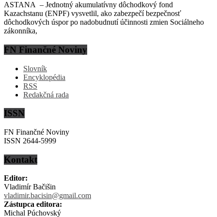
ASTANA – Jednotný akumulatívny dôchodkový fond
Kazachstanu (ENPF) vysvetlil, ako zabezpečí bezpečnosť
dôchodkových úspor po nadobudnutí účinnosti zmien Sociálneho
zákonníka,
FN Finančné Noviny
Slovník
Encyklopédia
RSS
Redakčná rada
ISSN
FN Finančné Noviny
ISSN 2644-5999
Kontakt
Editor:
Vladimír Bačišin
vladimir.bacisin@gmail.com
Zástupca editora:
Michal Púchovský