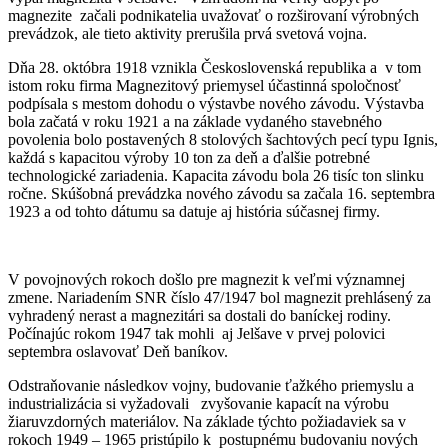
magnezite začali podnikatelia uvažovať o rozširovaní výrobných
prevádzok, ale tieto aktivity prerušila prvá svetová vojna.
Dňa 28. októbra 1918 vznikla Československá republika a v tom
istom roku firma Magnezitový priemysel účastinná spoločnosť
podpísala s mestom dohodu o výstavbe nového závodu. Výstavba
bola začatá v roku 1921 a na základe vydaného stavebného
povolenia bolo postavených 8 stolových šachtových pecí typu Ignis,
každá s kapacitou výroby 10 ton za deň a ďalšie potrebné
technologické zariadenia. Kapacita závodu bola 26 tisíc ton slinku
ročne. Skúšobná prevádzka nového závodu sa začala 16. septembra
1923 a od tohto dátumu sa datuje aj história súčasnej firmy.
V povojnových rokoch došlo pre magnezit k veľmi významnej
zmene. Nariadením SNR číslo 47/1947 bol magnezit prehlásený za
vyhradený nerast a magnezitári sa dostali do baníckej rodiny.
Počínajúc rokom 1947 tak mohli aj Jelšave v prvej polovici
septembra oslavovať Deň baníkov.
Odstraňovanie následkov vojny, budovanie ťažkého priemyslu a
industrializácia si vyžadovali zvyšovanie kapacít na výrobu
žiaruvzdorných materiálov. Na základe týchto požiadaviek sa v
rokoch 1949 – 1965 pristúpilo k postupnému budovaniu nových