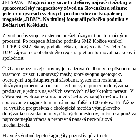
JELŠAVA –
Magnezitový závod v Jelšave, najväčší ťažobný a
spracovateľský magnezitový závod na Slovensku a súčasne
jeden z najväčších svetových producentov mŕtvo-pálenej
magnézie „DBM“. Na titulnej fotografii pobočka podniku v
Bočiari pri Košiciach.
Závod počas svojej existencie prešiel rôznymi transformačnými
procesmi. Po rozpade štátneho podniku SMZ Košice vznikol
1.1.1993 SMZ, štátny podnik Jelšava, ktorý sa dňa 16. februára
1994 zápisom do obchodného registra pretransformoval na akciovú
spoločnosť.
Ťažba magnezitovej suroviny je realizovaná hlbinným spôsobom na
vlastnom ložisku Dubravský masív, ktoré svojimi geologicky
overenými a sprístupnenými zásobami, systémom rozfárania,
úložnými pomermi a bansko – technickými pomermi dobývania
predstavuje jedno z najväčších svetových nálezísk tohto nerastu. V
súčasnosti evidované surovinové zásoby vytvárajú možnosti na
spracovanie magnezitu minimálne na ďalších 100 rokov. Pri ťažbe
sa využíva progresívna a ekologická metóda výstupkového
dobývania so zakladaním vyrúbaných priestorov, pričom sa používa
najmodernejšia vŕtacia a prepravná banská bezkoľajová
mechanizácia.
Hlavné výrobné tepelné agregáty pozostávajú z troch