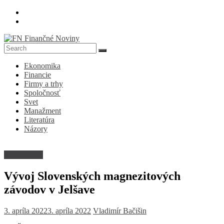
Skip
to
content
FN
Ekonomika
Finančné
Financie
Noviny
Firmy a trhy
Spoločnosť
Denník
Svet
o
Manažment
ekonomike
Literatúra
a
Názory
spoločnosti
Firmy a trhy
Vývoj Slovenských magnezitových
závodov v Jelšave
3. apríla 2022
3. apríla 2022
Vladimír Bačišin