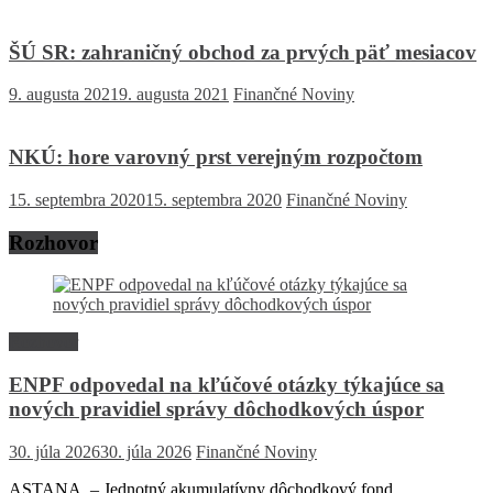
ŠÚ SR: zahraničný obchod za prvých päť mesiacov
9. augusta 2021
9. augusta 2021
Finančné Noviny
NKÚ: hore varovný prst verejným rozpočtom
15. septembra 2020
15. septembra 2020
Finančné Noviny
Rozhovor
Rozhovor
ENPF odpovedal na kľúčové otázky týkajúce sa
nových pravidiel správy dôchodkových úspor
30. júla 2026
30. júla 2026
Finančné Noviny
ASTANA – Jednotný akumulatívny dôchodkový fond