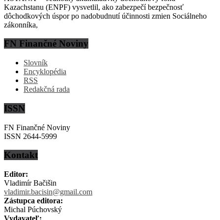
Kazachstanu (ENPF) vysvetlil, ako zabezpečí bezpečnosť
dôchodkových úspor po nadobudnutí účinnosti zmien Sociálneho
zákonníka,
FN Finančné Noviny
Slovník
Encyklopédia
RSS
Redakčná rada
ISSN
FN Finančné Noviny
ISSN 2644-5999
Kontakt
Editor:
Vladimír Bačišin
vladimir.bacisin@gmail.com
Zástupca editora:
Michal Púchovský
Vydavateľ: