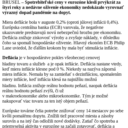
BRUSEL
– Spotrebiteľské ceny v eurozóne klesli prvýkrát za
štyri roky a nedávne oživenie ekonomiky nedokázalo vyrovnať
výrazný dopad pandémie na dopyt.
Miera deflácie bola v auguste 0,2% (oproti júlovej inflácii 0,4%).
Európska centrálna banka (ECB) varovala, že negatívne
ukazovatele predstavujú novú nebezpečnú hrozbu pre ekonomiku.
Deflácia znižuje ziskovosť výroby a zvyšuje náklady, v dôsledku
čoho sa spomalí hospodárske oživenie. Hlavný ekonóm ECB Philip
Lane uviedol, že ďalším krokom by mala byť stimulácia inflácie.
Deflácia
je v hospodárstve pokles všeobecnej cenovej
hladiny tovaru a služieb a je opak inflácie.
Deflácia nastane vtedy,
keď miera inflácie klesne pod 0 %. Niekedy sa nazýva záporná
miera inflácie. Nemala by sa zamieňať s dezinfláciou, spomalením
miery inflácie, keď inflácia klesá na najnižšiu možnú
hladinu.
Inflácia znižuje reálnu hodnotu peňazí, naopak deflácia
reálnu hodnotu peňazí zvýši, či už
v makroekonomike alebo mikroekonomike. Tým je možné
nakupovať viac tovaru za ten istý objem peňazí.
Európske továrne čelia potrebe znižovať ceny 14 mesiacov po sebe
kvôli pomalému dopytu. Znížili tiež pracovné miesta a zásoby
surovín a na istý čas odložili nové dodávky. Zatiaľ čo spotreba a
priemyselná aktivita v eurozóne sa začali zotavovať, deflácia a