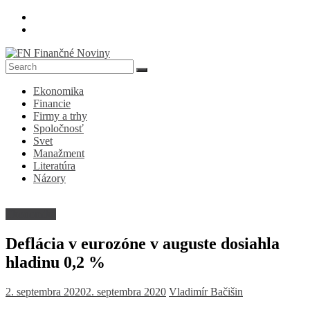
Skip
to
content
FN
Ekonomika
Finančné
Financie
Noviny
Firmy a trhy
Spoločnosť
Denník
Svet
o
Manažment
ekonomike
Literatúra
a
Názory
spoločnosti
Ekonomika
Deflácia v eurozóne v auguste dosiahla
hladinu 0,2 %
2. septembra 2020
2. septembra 2020
Vladimír Bačišin