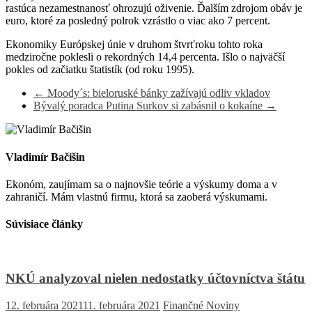
rastúca nezamestnanosť ohrozujú oživenie. Ďalším zdrojom obáv je
euro, ktoré za posledný polrok vzrástlo o viac ako 7 percent.
Ekonomiky Európskej únie v druhom štvrťroku tohto roka
medziročne poklesli o rekordných 14,4 percenta. Išlo o najväčší
pokles od začiatku štatistík (od roku 1995).
←
Moody´s: bieloruské bánky zažívajú odliv vkladov
Bývalý poradca Putina Surkov si zabásnil o kokaíne
→
Vladimír Bačišin
Ekonóm, zaujímam sa o najnovšie teórie a výskumy doma a v
zahraničí. Mám vlastnú firmu, ktorá sa zaoberá výskumami.
Súvisiace články
NKÚ analyzoval nielen nedostatky účtovníctva štátu
12. februára 2021
11. februára 2021
Finančné Noviny