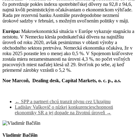
čo potvrdzuje pokles indexu spotrebiteľskej dôvery na 92,8 z 94,6,
najmä kvôli pesimistickým očakávaniam o ekonomickom výhľade.
Rada pre rezervnú banku Austrálie pravdepodobne nezmení
úrokové sadzby v februári, s možným uvoľnením politiky v máji.
Európa:
Makroekonomická situácia v Európe vykazuje stagnáciu a
neistotu. V Nemecku klesla podnikateľská dôvera na najnižšiu
úroveň od roku 2020, avšak pesimizmus v oblasti výroby a
obchodného sektora pretrváva. Nemecká ekonomika očakáva, že v
roku 2025 porastie len o menej ako 0,5 %. V Spojenom kráľovstve
zostala miera nezamestnanosti na úrovni 4,3 %, no počet voľných
pracovných miest naďalej klesá už 29. štvrťrok po sebe, aj keď
priemerné zárobky vzrástli o 5,2 %.
Noe Marcoň, Dealing desk, Capital Markets, o. c. p., a.s.
←
SPP a partneri chcú tranzit plynu cez Ukrajinu
Ladislav Vaškovič o nízkej konkurencieschopnosti
ekonomiky SR a jej dopade na životnú úroveň
→
Vladimír Bačišin