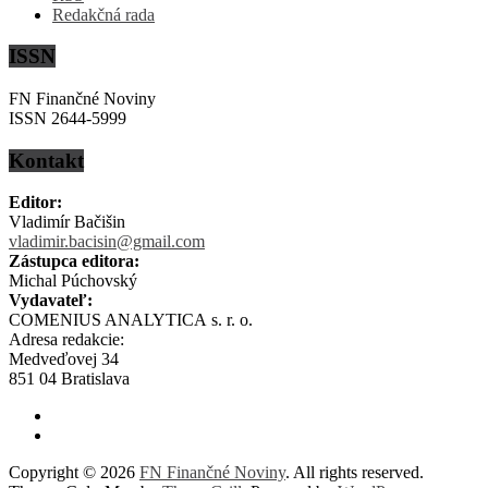
Redakčná rada
ISSN
FN Finančné Noviny
ISSN 2644-5999
Kontakt
Editor:
Vladimír Bačišin
vladimir.bacisin@gmail.com
Zástupca editora:
Michal Púchovský
Vydavateľ:
COMENIUS ANALYTICA s. r. o.
Adresa redakcie:
Medveďovej 34
851 04 Bratislava
Copyright © 2026
FN Finančné Noviny
. All rights reserved.