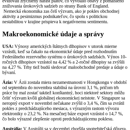
evidovali zrýchlený nárast platov, čo vyvolalo obavy z pomalšieho
znižovania úrokových sadzieb zo strany Bank of England.
Nemecká ekonomika zas čelí výzvam, ako je pokles obchodnej
aktivity a pesimizmus podnikateľov, čo spolu s politickou
nestabilitou v krajine prispieva k negatívnemu sentimentu.
Makroekonomické údaje a správy
USA:
Výnosy amerických štátnych dlhopisov v utorok mierne
vzrástli, keď sa čakalo na ekonomické údaje pred rozhodnutím
Federálneho rezervného systému o úrokových sadzbách. Výnos 10-
ročných dlhopisov vzrástol na 4,42 % a 2-ročné dlhopisy sa zvýšili
na 4,27 %. Trhy tiež budú sledovať maloobchodné predaje a údaje o
bývaní.
Ázia:
V Ázii zostala miera nezamestnanosti v Hongkongu v období
od septembra do novembra stabilná na úrovni 3,1 %, pričom trh
práce by mal zostať taktiež konštantný, hoci niektoré sektory môžu
čeliť výzvam kvôli globálnej ekonomickej neistote. V Singapure sa
neropný export v novembri nečakane zvýšil o 3,4 %, čím sa zvrátil
pokles z predchádzajúceho mesiaca, s výrazným rastom vývozu
elektroniky o 23,2 %. Na mesačnej báze export vzrástol o 14,7 %,
čo bolo výrazné zlepšenie oproti predchádzajúcemu poklesu.
Austrália:
V Austrálii sa v decembri zhoršila spotrebiteľská dôvera,