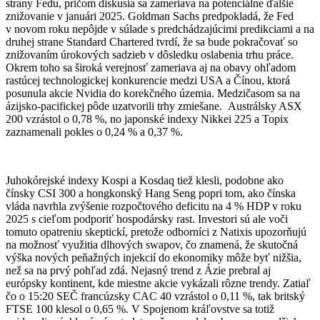
strany Fedu, pričom diskusia sa zameriava na potenciálne ďalšie
znižovanie v januári 2025. Goldman Sachs predpokladá, že Fed
v novom roku nepôjde v súlade s predchádzajúcimi predikciami a na
druhej strane Standard Chartered tvrdí, že sa bude pokračovať so
znižovaním úrokových sadzieb v dôsledku oslabenia trhu práce.
Okrem toho sa široká verejnosť zameriava aj na obavy ohľadom
rastúcej technologickej konkurencie medzi USA a Čínou, ktorá
posunula akcie Nvidia do korekčného územia. Medzičasom sa na
ázijsko-pacifickej pôde uzatvorili trhy zmiešane. Austrálsky ASX
200 vzrástol o 0,78 %, no japonské indexy Nikkei 225 a Topix
zaznamenali pokles o 0,24 % a 0,37 %.
Juhokórejské indexy Kospi a Kosdaq tiež klesli, podobne ako
čínsky CSI 300 a hongkonský Hang Seng popri tom, ako čínska
vláda navrhla zvýšenie rozpočtového deficitu na 4 % HDP v roku
2025 s cieľom podporiť hospodársky rast. Investori sú ale voči
tomuto opatreniu skeptickí, pretože odborníci z Natixis upozorňujú
na možnosť využitia dlhových swapov, čo znamená, že skutočná
výška nových peňažných injekcií do ekonomiky môže byť nižšia,
než sa na prvý pohľad zdá. Nejasný trend z Ázie prebral aj
európsky kontinent, kde miestne akcie vykázali rôzne trendy. Zatiaľ
čo o 15:20 SEČ francúzsky CAC 40 vzrástol o 0,11 %, tak britský
FTSE 100 klesol o 0,65 %. V Spojenom kráľovstve sa totiž