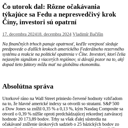
Čo utorok dal: Rôzne očakávania
týkajúce sa Fedu a nepresvedčivý krok
Číny, investori sú opatrní
17. decembra 2024
18. decembra 2024
Vladimír Bačišin
Na finančných trhoch panuje opatrnosť, keďže verejnosť sleduje
predpovede o ďalších krokoch amerického Federálneho rezervného
systému a reakcie na politické opatrenia v Číne. Investori, ktorí čelia
nejasným signálom z viacerých regiónov, si dávajú pozor na to, aký
dopad tieto faktory môžu mať na globálnu ekonomiku.
Absolútna správa
Utorkové ráno na Wall Street prinieslo červené hodnoty vzhľadom
na to, že hlavné americké indexy sa otvorili so stratami. S&P 500
a Dow Jones sa znížil 0,35 % a 0,13 %, kým Nasdaq Composite sa
otvoril o 0,39 % nižšie oproti predchádzajúcej rekordnej zatváracej
hodnote 20 173,89 bodov. Trhy sa však ďalej sústredia na
očakávané zníženie úrokových sadzieb o 25 bázických bodov zo