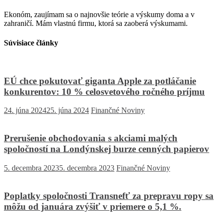
Ekonóm, zaujímam sa o najnovšie teórie a výskumy doma a v
zahraničí. Mám vlastnú firmu, ktorá sa zaoberá výskumami.
Súvisiace články
EÚ chce pokutovať giganta Apple za potláčanie
konkurentov: 10 % celosvetového ročného príjmu
24. júna 2024
25. júna 2024
Finančné Noviny
Prerušenie obchodovania s akciami malých
spoločností na Londýnskej burze cenných papierov
5. decembra 2023
5. decembra 2023
Finančné Noviny
Poplatky spoločnosti Transnefť za prepravu ropy sa
môžu od januára zvýšiť v priemere o 5,1 %.