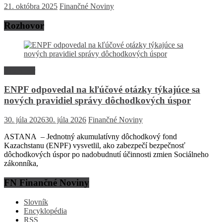
21. októbra 2025
Finančné Noviny
Rozhovor
Rozhovor
ENPF odpovedal na kľúčové otázky týkajúce sa
nových pravidiel správy dôchodkových úspor
30. júla 2026
30. júla 2026
Finančné Noviny
ASTANA – Jednotný akumulatívny dôchodkový fond
Kazachstanu (ENPF) vysvetlil, ako zabezpečí bezpečnosť
dôchodkových úspor po nadobudnutí účinnosti zmien Sociálneho
zákonníka,
FN Finančné Noviny
Slovník
Encyklopédia
RSS