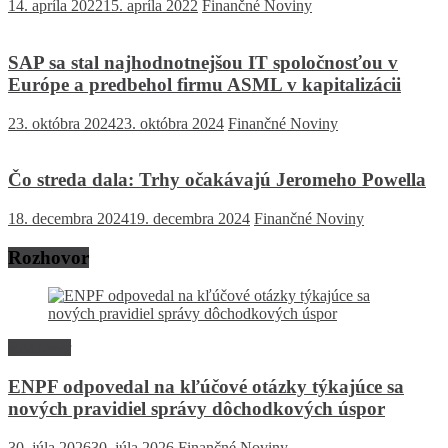
14. apríla 2022
15. apríla 2022
Finančné Noviny
SAP sa stal najhodnotnejšou IT spoločnosťou v
Európe a predbehol firmu ASML v kapitalizácii
23. októbra 2024
23. októbra 2024
Finančné Noviny
Čo streda dala: Trhy očakávajú Jeromeho Powella
18. decembra 2024
19. decembra 2024
Finančné Noviny
Rozhovor
Rozhovor
ENPF odpovedal na kľúčové otázky týkajúce sa
nových pravidiel správy dôchodkových úspor
30. júla 2026
30. júla 2026
Finančné Noviny