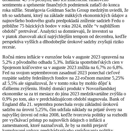
sentimentu a sprísnenie finančných podmienok zatlačí do konca
roka nižšie. Stratégovia Goldman Sachs Group medzitým uviedli, že
trh so sadzbami, ktorý na základe mäkkých ekonomických údajov a
najnovšieho bodového grafu predpokladá zníženie sadzieb Fedu o
približne 75 bázických bodov v roku 2024, môže “v najbližšom
období” pretrvávať. Analytici sa domnievajú, že investori sa
v piatok zbavovali akcií najrýchlejším tempom od decembra, keďže
perspektíva vyšších a dlhodobejšie úrokové sadzby zvyšujú riziko
recesie.
Ročná miera inflácie v eurozóne bola v auguste 2023 upravená na
5,2% z pôvodného odhadu 5,3%. Inflácia spotrebiteľských cien v
Spojenom kráľovstve sa v auguste 2023 znížila na 6,7% zo 6,8%.
Fed na svojom septembrovom zasadnutí 2023 ponechal cieľové
rozpätie sadzby federálnych fondov na 22-ročnom maxime 5,25%
až 5,5% ale signalizoval, že v tomto roku by mohlo dôjsť k
ďalšiemu zvýšeniu. Hrubý domáci produkt v Novozélandskej
ekonomike sa za tri mesiace do júna 2023 medzikvartálne zvýšila o
0,9% po tom, ako v predchádzajúcom období stagnovala. Bank of
England dňa 21. septembra ponechala svoju základnú úrokovú
sadzbu na úrovni 5,25%, čím udržala náklady na prijaté úvery na
najvyššej úrovni od roku 2008, keďže tvorcovia politiky sa rozhodli
pre vyčkávací prístup po najnovších údajoch o inflácii a
zamestnanosti, ktoré naznačovali, že by sa mohli prejaviť
kumulované vplyvy predchádzajúceho sprísňovania politiky.