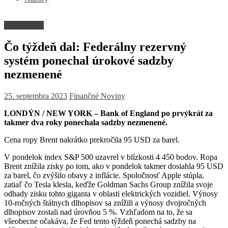
Firmy a trhy
Čo týždeň dal: Federálny rezervný
systém ponechal úrokové sadzby
nezmenené
25. septembra 2023
Finančné Noviny
LONDÝN / NEW YORK – Bank of England po prvýkrát za
takmer dva roky ponechala sadzby nezmenené.
Cena ropy Brent nakrátko prekročila 95 USD za barel.
V pondelok index S&P 500 uzavrel v blízkosti 4 450 bodov. Ropa
Brent znížila zisky po tom, ako v pondelok takmer dosiahla 95 USD
za barel, čo zvýšilo obavy z inflácie. Spoločnosť Apple stúpla,
zatiaľ čo Tesla klesla, keďže Goldman Sachs Group znížila svoje
odhady zisku tohto giganta v oblasti elektrických vozidiel. Výnosy
10-ročných štátnych dlhopisov sa znížili a výnosy dvojročných
dlhopisov zostali nad úrovňou 5 %. Vzhľadom na to, že sa
všeobecne očakáva, že Fed tento týždeň ponechá sadzby na