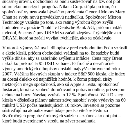
súčasnej úrovni, obchodníci sa budú sústreďovať na tzv. dot plot
súhrn ekonomických prognóz. Nikola Corp. stúpla po tom, čo
spoločnosť vymenovala bývalého prezidenta General Motors Mary
Chan za svoju novú prevádzkovú riaditeľku. Spoločnosť Micron
Technology vzrástla po tom, ako rating výrobcu čipov zvýšil
hodnotenie z pozície “hold” v Deutsche Bank AG, pričom maklér
uviedol, že ceny čipov DRAM sa začali zlepšovať rýchlejšie ako
DRAM, ktoré sa začali vyvíjať rýchlejšie, ako sa očakávalo.
V utorok výnosy štátnych dlhopisov pred rozhodnutím Fedu vzrástli
a akcie klesli, pričom obchodníci vsádzali na to, že sadzby budú
vyššie dlhšie, aby sa zabránilo zvýšeniu inflácie. Cena ropy Brent
nakrátko prekročila 95 USD za barel. Päťročné a desaťročné
výnosy amerických dlhopisov dosiahli najvyššie úrovne od roku
2007. Väčšina hlavných skupín v indexe S&P 500 klesla, ale index
sa dostal ďaleko od najnižších hodnôt, k čomu prispeli zisky
niektorých mega-spoločností, ako sú Apple a Tesla. Spoločnosť
Instacart, ktorá sa zaoberá doručovaním potravín online, pri svojom
debute na burze Nasdaq vzrástla o 12 %. Spoločnosť Walt Disney
klesla v dôsledku plánov takmer zdvojnásobiť svoje výdavky na 60
miliárd USD počas nasledujúcich 10 rokov. Investori sa pozorne
sústreďujú na aktualizované údaje predstaviteľov Fedu zo
štvrťročných prognóz úrokových sadzieb – známe ako dot plot –
ktoré budú zverejnené v stredu na záver zasadnutia.