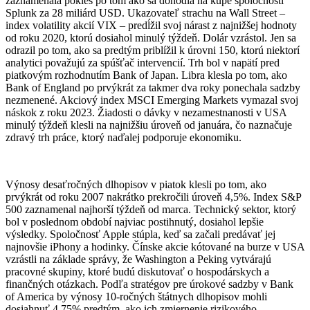
zaznamenala pokles po tom ako sa dohodla na kúpe spoločnosti
Splunk za 28 miliárd USD. Ukazovateľ strachu na Wall Street –
index volatility akcií VIX – predĺžil svoj nárast z najnižšej hodnoty
od roku 2020, ktorú dosiahol minulý týždeň. Dolár vzrástol. Jen sa
odrazil po tom, ako sa predtým priblížil k úrovni 150, ktorú niektorí
analytici považujú za spúšťač intervencií. Trh bol v napätí pred
piatkovým rozhodnutím Bank of Japan. Libra klesla po tom, ako
Bank of England po prvýkrát za takmer dva roky ponechala sadzby
nezmenené. Akciový index MSCI Emerging Markets vymazal svoj
náskok z roku 2023. Žiadosti o dávky v nezamestnanosti v USA
minulý týždeň klesli na najnižšiu úroveň od januára, čo naznačuje
zdravý trh práce, ktorý naďalej podporuje ekonomiku.
Výnosy desaťročných dlhopisov v piatok klesli po tom, ako
prvýkrát od roku 2007 nakrátko prekročili úroveň 4,5%. Index S&P
500 zaznamenal najhorší týždeň od marca. Technický sektor, ktorý
bol v poslednom období najviac postihnutý, dosiahol lepšie
výsledky. Spoločnosť Apple stúpla, keď sa začali predávať jej
najnovšie iPhony a hodinky. Čínske akcie kótované na burze v USA
vzrástli na základe správy, že Washington a Peking vytvárajú
pracovné skupiny, ktoré budú diskutovať o hospodárskych a
finančných otázkach. Podľa stratégov pre úrokové sadzby v Bank
of America by výnosy 10-ročných štátnych dlhopisov mohli
dosiahnuť 4,75% predtým, ako ich zmiernenie rizikového