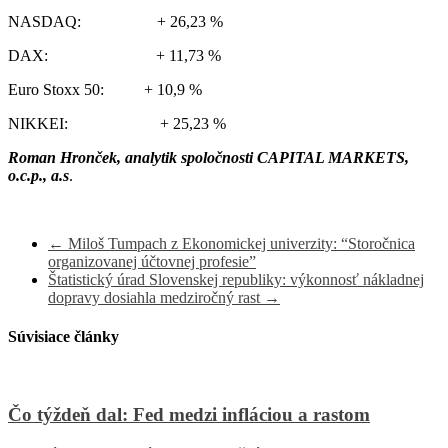
NASDAQ: + 26,23 %
DAX: + 11,73 %
Euro Stoxx 50: + 10,9 %
NIKKEI: + 25,23 %
Roman Hronček, analytik spoločnosti CAPITAL MARKETS,
o.c.p., a.s
.
←
Miloš Tumpach z Ekonomickej univerzity: “Storočnica
organizovanej účtovnej profesie”
Štatistický úrad Slovenskej republiky: výkonnosť nákladnej
dopravy dosiahla medziročný rast
→
Súvisiace články
Čo týždeň dal: Fed medzi infláciou a rastom