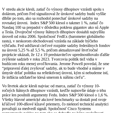
V stredu akcie klesli, zatiaľ čo výnosy dlhopisov vzrástli spolu s
dolárom, pričom Fed signalizoval že úrokové sadzby budú vyššie
dlhšie po tom, ako sa rozhodol ponechať úrokové sadzby na
rovnakej úrovni. Index S&P 500 klesol o takmer 1 %, zatiaľ čo
Nasdaq 100 sa prepadol v dôsledku poklesu gigantov ako sú Apple
a Tesla. Dvojročné výnosy štátnych dlhopisov dosiahli najvyššiu
úroveň od roku 2006. Spoločnosť FedEx (barometer globálneho
rastu), v neskorom obchodovaní vzrástla na základe býčieho
výhľadu. Fed udržiaval cieľové rozpätie sadzby federálnych fondov
na úrovni 5,25 % až 5,5 %, pričom aktualizované štvrťročné
projekcie ukázali, že 12 z 19 predstaviteľov uprednostňovalo ďalšie
zvýšenie sadzieb v roku 2023. Tvorcovia politík tiež vidia v
budúcom roku menej uvoľňovania. Jerome Powell povedal, že sme
“pripravení ďalej zvyšovať sadzby, ak to bude vhodné a máme v
úmysle držať politiku na reštriktívnej úrovni, kým si nebudeme istí,
že inflácia udržateľne klesá smerom k nášmu cieľu”.
Vo štvrtok akcie klesli najviac od marca, zatiaľ čo výnosy 10-
ročných štátnych dlhopisov vzrástli, keďže najnovšie údaje o trhu
práce len posilnili argumenty Fedu. Index S&P 500 klesol o 1,6 %.
Všetky hlavné americké akciové benchmarky sa dostali pod svoje
kľúčové 100-dňové kĺzavé priemery, čo niektorí technickí analytici
považujú za medvedí signál. Spoločnosť Cisco Systems