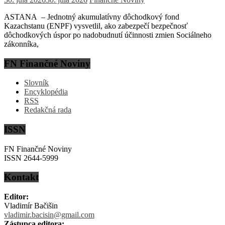
ASTANA – Jednotný akumulatívny dôchodkový fond
Kazachstanu (ENPF) vysvetlil, ako zabezpečí bezpečnosť
dôchodkových úspor po nadobudnutí účinnosti zmien Sociálneho
zákonníka,
FN Finančné Noviny
Slovník
Encyklopédia
RSS
Redakčná rada
ISSN
FN Finančné Noviny
ISSN 2644-5999
Kontakt
Editor:
Vladimír Bačišin
vladimir.bacisin@gmail.com
Zástupca editora: