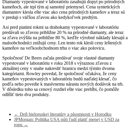
Diamanty vypestované v laboratóriu zasahujú dopyt po prírodných
kameňoch, ale trpí tým aj samotný priemysel. Cena syntetických
diamantov klesla ešte viac ako cena prírodných kameňov a teraz sú
v predaji s väčšou zľavou ako kedykoľvek predtým.
Asi pred piatimi rokmi sa drahokamy vypestované v laboratóriu
predávali so zľavou približne 20 % na prírodné diamanty, ale teraz
sa zľava zvýšila na približne 80 %, keďže výrobné náklady klesajú a
maloobchodníci znižujú ceny. Len tento rok klesli ceny leštených
kameňov na veľkoobchodnom trhu o viac ako polovicu.
Spoločnosť De Beers začala predávať svoje vlastné diamanty
vypestované v laboratóriu v roku 2018 s výraznou zľavou z
aktuálnej ceny v snahe nakresliť hranicu medzi týmito dvoma
kategóriami. Rowley povedal, že spoločnosť očakáva, že ceny
kameňov vypestovaných v laboratóriu budú naďalej klesať, čo
podľa neho povedie k masívnemu nárastu nových dodávok na trh.
V dôsledku toho sa cenový rozdiel ešte viac prehĺbi, čo pomôže
odlíšiť tieto dva produkty.
←
Deň bieloruskej literatúry a písomnosti v Horodku
JPMorgan: Politika USA núti ľudí platiť menej v USD za
ropu
→