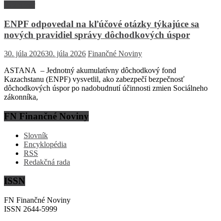
Rozhovor
ENPF odpovedal na kľúčové otázky týkajúce sa
nových pravidiel správy dôchodkových úspor
30. júla 2026
30. júla 2026
Finančné Noviny
ASTANA – Jednotný akumulatívny dôchodkový fond
Kazachstanu (ENPF) vysvetlil, ako zabezpečí bezpečnosť
dôchodkových úspor po nadobudnutí účinnosti zmien Sociálneho
zákonníka,
FN Finančné Noviny
Slovník
Encyklopédia
RSS
Redakčná rada
ISSN
FN Finančné Noviny
ISSN 2644-5999