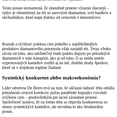
Tento posun neznamená, že zásnubné prstene výrazne zlacnejú –
vplyv je obmedzený na trh so surovými diamantmi, svet baníkov a
obchodníkov, ktorí majú ďaleko od cenoviek v klenotníctve.
Rozsah a rýchlosť poklesu cien jedného z najdôležitejších
produktov diamantového priemyslu však zasiahli trh. Teraz všetko
závisí od toho, ako udržateľný bude pokles dopytu po prírodných
diamantoch v tejto kategórii, ako aj od toho, či sa móda umelo
vypestovaných kameňov rozšíri aj na iné, drahšie druhy šperkov,
ktoré sú v ázijskom regióne žiadané.
Syntetický konkurent alebo makroekonómia?
Líder odvetvia De Beers trvá na tom, že súčasná slabosť trhu odráža
prirodzenú cenovú korekciu: počas pandémie kupujúci vyvolali
zvýšenie cien – predovšetkým pre lacné zásnubné prstene.
Spoločnosť uznáva, že na tomto trhu sa objavila konkurencia zo
strany syntetických kameňov, ale nevníma to ako štrukturálny
posun.