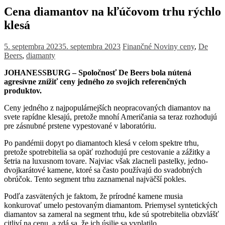
Cena diamantov na kľúčovom trhu rýchlo
klesá
5. septembra 2023
5. septembra 2023
Finančné Noviny
ceny
,
De
Beers
,
diamanty
JOHANESSBURG – Spoločnosť De Beers bola nútená
agresívne znížiť ceny jedného zo svojich referenčných
produktov.
Ceny jedného z najpopulárnejších neopracovaných diamantov na
svete rapídne klesajú, pretože mnohí Američania sa teraz rozhodujú
pre zásnubné prstene vypestované v laboratóriu.
Po pandémii dopyt po diamantoch klesá v celom spektre trhu,
pretože spotrebitelia sa opäť rozhodujú pre cestovanie a zážitky a
šetria na luxusnom tovare. Najviac však zlacneli pastelky, jedno-
dvojkarátové kamene, ktoré sa často používajú do svadobných
obrúčok. Tento segment trhu zaznamenal najväčší pokles.
Podľa zasvätených je faktom, že prírodné kamene musia
konkurovať umelo pestovaným diamantom. Priemysel syntetických
diamantov sa zameral na segment trhu, kde sú spotrebitelia obzvlášť
citliví na cenu, a zdá sa, že ich úsilie sa vyplatilo.