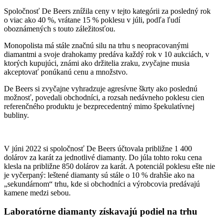
Spoločnosť De Beers znížila ceny v tejto kategórii za posledný rok
o viac ako 40 %, vrátane 15 % poklesu v júli, podľa ľudí
oboznámených s touto záležitosťou.
Monopolista má stále značnú silu na trhu s neopracovanými
diamantmi a svoje drahokamy predáva každý rok v 10 aukciách, v
ktorých kupujúci, známi ako držitelia zraku, zvyčajne musia
akceptovať ponúkanú cenu a množstvo.
De Beers si zvyčajne vyhradzuje agresívne škrty ako poslednú
možnosť, povedali obchodníci, a rozsah nedávneho poklesu cien
referenčného produktu je bezprecedentný mimo špekulatívnej
bubliny.
V júni 2022 si spoločnosť De Beers účtovala približne 1 400
dolárov za karát za jednotlivé diamanty. Do júla tohto roku cena
klesla na približne 850 dolárov za karát. A potenciál poklesu ešte nie
je vyčerpaný: leštené diamanty sú stále o 10 % drahšie ako na
„sekundárnom“ trhu, kde si obchodníci a výrobcovia predávajú
kamene medzi sebou.
Laboratórne diamanty získavajú podiel na trhu