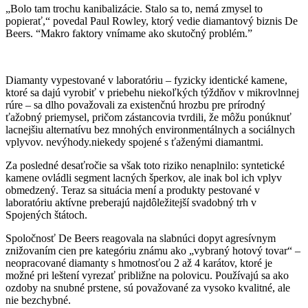
„Bolo tam trochu kanibalizácie. Stalo sa to, nemá zmysel to
popierať,“ povedal Paul Rowley, ktorý vedie diamantový biznis De
Beers. “Makro faktory vnímame ako skutočný problém.”
Diamanty vypestované v laboratóriu – fyzicky identické kamene,
ktoré sa dajú vyrobiť v priebehu niekoľkých týždňov v mikrovlnnej
rúre – sa dlho považovali za existenčnú hrozbu pre prírodný
ťažobný priemysel, pričom zástancovia tvrdili, že môžu ponúknuť
lacnejšiu alternatívu bez mnohých environmentálnych a sociálnych
vplyvov. nevýhody.niekedy spojené s ťaženými diamantmi.
Za posledné desaťročie sa však toto riziko nenaplnilo: syntetické
kamene ovládli segment lacných šperkov, ale inak bol ich vplyv
obmedzený. Teraz sa situácia mení a produkty pestované v
laboratóriu aktívne preberajú najdôležitejší svadobný trh v
Spojených štátoch.
Spoločnosť De Beers reagovala na slabnúci dopyt agresívnym
znižovaním cien pre kategóriu známu ako „vybraný hotový tovar“ –
neopracované diamanty s hmotnosťou 2 až 4 karátov, ktoré je
možné pri leštení vyrezať približne na polovicu. Používajú sa ako
ozdoby na snubné prstene, sú považované za vysoko kvalitné, ale
nie bezchybné.