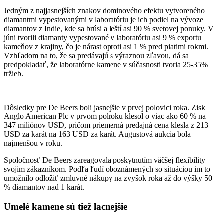
Jedným z najjasnejších znakov dominového efektu vytvoreného
diamantmi vypestovanými v laboratóriu je ich podiel na vývoze
diamantov z Indie, kde sa brúsi a leští asi 90 % svetovej ponuky. V
júni tvorili diamanty vypestované v laboratóriu asi 9 % exportu
kameňov z krajiny, čo je nárast oproti asi 1 % pred piatimi rokmi.
Vzhľadom na to, že sa predávajú s výraznou zľavou, dá sa
predpokladať, že laboratórne kamene v súčasnosti tvoria 25-35%
tržieb.
Dôsledky pre De Beers boli jasnejšie v prvej polovici roka. Zisk
Anglo American Plc v prvom polroku klesol o viac ako 60 % na
347 miliónov USD, pričom priemerná predajná cena klesla z 213
USD za karát na 163 USD za karát. Augustová aukcia bola
najmenšou v roku.
Spoločnosť De Beers zareagovala poskytnutím väčšej flexibility
svojim zákazníkom. Podľa ľudí oboznámených so situáciou im to
umožnilo odložiť zmluvné nákupy na zvyšok roka až do výšky 50
% diamantov nad 1 karát.
Umelé kamene sú tiež lacnejšie